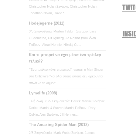
TWI
Christopher Nolan Σενάριο: Christopher Nolan,
Jonathan Nolan, David S....
Hodejegerne (2011)
INSI
3/5 Σκηνοθεσία: Morten Tyldum Σενάριο: Lars
Gudemstad, Ulf Ryberg, Jo Nesbø (νουβέλα)
Παίζουν: Aksel Hennie, Nikolaj Co...
Και τι μπορεί να έχει μέσα ένα τρέιλερ
τελικά?
"Ένα τρέιλερ κάνει πρεμιέρα", γράφει ο Matt Singer
στο Criticwire "και όλοι στους ιστούς δεν αρκούνται
απλά να το δημοσ...
Lymelife (2008)
Ξινή Ζωή 3.5/5 Σκηνοθεσία: Derick Martini Σενάριο:
Derick Martini & Steven Martini Παίζουν: Rory
Culkin, Alec Baldwin, Jill Hennes...
The Amazing Spider-Man (2012)
2/5 Σκηνοθεσία: Mark Webb Σενάριο: James