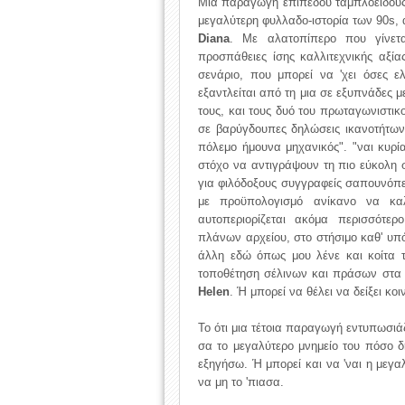
Μια παραγωγή επιπέδου ταμπλοειδούς τ
μεγαλύτερη φυλλαδο-ιστορία των 90s, 
Diana
. Με αλατοπίπερο που γίνετ
προσπάθειες ίσης καλλιτεχνικής αξία
σενάριο, που μπορεί να 'χει όσες ε
εξαντλείται από τη μια σε εξυπνάδες 
τους, και τους δυό του πρωταγωνιστι
σε βαρύγδουπες δηλώσεις ικανοτήτων 
πόλεμο ήμουνα μηχανικός". "ναι κυρία
στόχο να αντιγράψουν τη πιο εύκολη σ
για φιλόδοξους συγγραφείς σαπουνόπερ
με προϋπολογισμό ανίκανο να κα
αυτοπεριορίζεται ακόμα περισσότε
πλάνων αρχείου, στο στήσιμο καθ' υ
άλλη εδώ όπως μου λένε και κοίτα τ
τοποθέτηση σέλινων και πράσων στα 
Helen
. Ή μπορεί να θέλει να δείξει κο
Το ότι μια τέτοια παραγωγή εντυπωσιά
σα το μεγαλύτερο μνημείο του πόσο 
εξηγήσω. Ή μπορεί και να 'ναι η μεγ
να μη το 'πιασα.