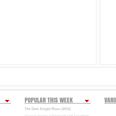
POPULAR THIS WEEK
VARI
The Dark Knight Rises (2012)
Σκοτεινός Ιππότης: Η Επιστροφή 4.5/5 Σκηνοθεσία: