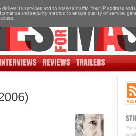
deliver its services and to analyze traffic. Your IP address and
formance and security metrics to ensure quality of service, ge
 abuse.
INTERVIEWS
REVIEWS
TRAILERS
2006)
STI
Έχουν
κατεβ