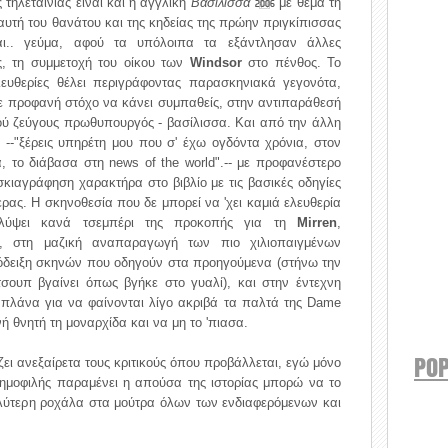
ηλεταινίας είναι και η αγγλική
Βασίλισσα
με θέμα τη
2006
αυτή του θανάτου και της κηδείας της πρώην πριγκίπισσας
αι.. γεύμα, αφού τα υπόλοιπα τα εξάντλησαν άλλες
ς, τη συμμετοχή του οίκου των
Windsor
στο πένθος. Το
λευθερίες θέλει περιγράφοντας παρασκηνιακά γεγονότα,
με προφανή στόχο να κάνει συμπαθείς, στην αντιπαράθεσή
κού ζεύγους πρωθυπουργός - βασίλισσα. Και από την άλλη
--"ξέρεις υπηρέτη μου που σ' έχω ογδόντα χρόνια, στον
, το διάβασα στη news of the world".-- με προφανέστερο
κιαγράφηση χαρακτήρα στο βιβλίο με τις βασικές οδηγίες
ας. Η σκηνοθεσία που δε μπορεί να 'χει καμιά ελευθερία
λύψει κανά τσεμπέρι της προκοπής για τη
Mirren
,
ρο, στη μαζική αναπαραγωγή των πιο χιλιοπαιγμένων
πόδειξη σκηνών που οδηγούν στα προηγούμενα (στήνω την
σουπ βγαίνει όπως βγήκε στο γυαλί), και στην έντεχνη
πλάνα για να φαίνονται λίγο ακριβά τα παλτά της Dame
ινή θνητή τη μοναρχίδα και να μη το 'πιασα.
POP
ζει ανεξαίρετα τους κριτικούς όπου προβάλλεται, εγώ μόνο
δημοφιλής παραμένει η απούσα της ιστορίας μπορώ να το
αλύτερη ροχάλα στα μούτρα όλων των ενδιαφερόμενων και