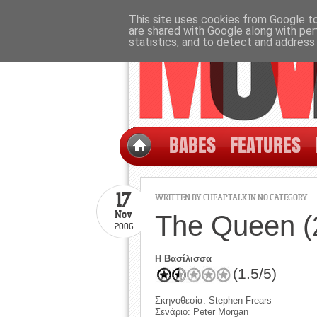
This site uses cookies from Google to 
are shared with Google along with per
statistics, and to detect and address
BABES
FEATURES
17
WRITTEN BY CHEAPTALK IN NO CATEGORY
Nov
The Queen (
2006
Η Βασίλισσα
(1.5/5)
Σκηνοθεσία: Stephen Frears
Σενάριο: Peter Morgan