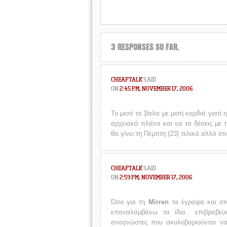
3 RESPONSES SO FAR.
CHEAPTALK
SAID
ON
2:45 PM, NOVEMBER 17, 2006
Το μισό το 'βαλα με μισή καρδιά γιατί 
αρχειακά πλάνα και να τα δέσεις με τ
θα γίνει τη Πέμπτη (23) τελικά αλλά στ
CHEAPTALK
SAID
ON
2:59 PM, NOVEMBER 17, 2006
Όσο για τη
Mirren
τα έγραψα και σ
επαναλαμβάνω τα ίδια.. επιβραβεύ
αναγνώστες που σκυλοβαριούνται να