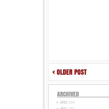
< OLDER POST
ARCHIVED
►
2012
(184)
►
2011
(364)