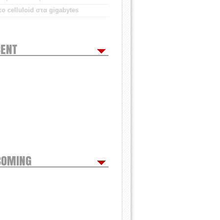
ο celluloid στα gigabytes
ENT
COMING