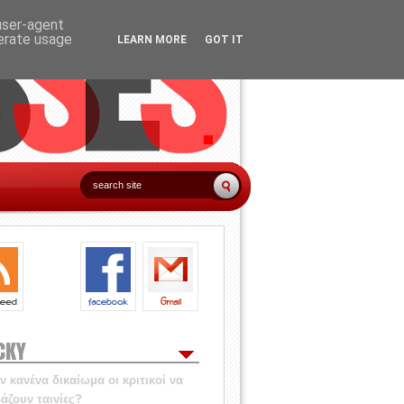
 user-agent
nerate usage
LEARN MORE
GOT IT
CKY
 κανένα δικαίωμα οι κριτικοί να
άζουν ταινίες?