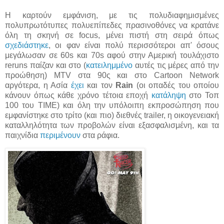
Η καρτούν εμφάνιση, με τις πολυδιαφημισμένες
πολυπρωτότυπες πολυεπίπεδες πρασινοθόνες να κρατάνε
όλη τη σκηνή σε focus, μένει πιστή στη σειρά όπως
σχεδιάστηκε
, οι φαν είναι πολύ περισσότεροι απ' όσους
μεγάλωσαν σε 60s και 70s αφού στην Αμερική τουλάχιστο
reruns παίζαν και στο (
κατειλημμένο
αυτές τις μέρες από την
προώθηση) MTV στα 90ς και στο Cartoon Network
αργότερα, η Ασία
έχει
και τον
Rain
(οι οπαδές του οποίου
κάνουν όπως κάθε χρόνο τέτοια εποχή
κατάληψη
στο Τοπ
100 του TIME) και όλη την υπόλοιπη εκπροσώπηση που
εμφανίστηκε στο τρίτο (και πιο) διεθνές trailer, η οικογενειακή
καταλληλότητα των προβολών είναι εξασφαλισμένη, και τα
παιχνίδια
περιμένουν
στα ράφια.