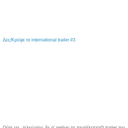
Δες/Κρύψε το international trailer #3
Ούτε να.. τελειώσεις δε σ' αφήνει το πεντάλεπτο(!) trailer του