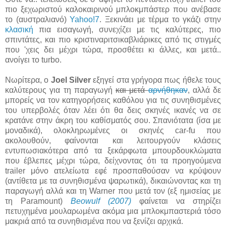
πιο ξεχωριστού καλοκαιρινού μπλοκμπάστερ που ανέβασε
το (αυστραλιανό)
Yahoo!7
. Ξεκινάει με τέρμα το γκάζι στην
κλασική
πια εισαγωγή, συνεχίζει με τις καλύτερες, πιο
σπιντάτες, και πιο κριστιναριτσικαβλιάρικες από τις στιγμές
που 'χεις δει μέχρι τώρα, προσθέτει κι άλλες, και μετά..
ανοίγει το turbo.
Νωρίτερα, ο
Joel Silver
εξηγεί στα γρήγορα πως ήθελε τους
καλύτερους για τη παραγωγή
και μετά
αρνήθηκαν
, αλλά δε
μπορείς να τον κατηγορήσεις καθόλου για τις συνηθισμένες
του υπερβολές όταν λέει ότι θα δεις σκηνές ικανές να σε
κρατάνε στην άκρη του καθίσματός σου. Σπανιότατα (ίσα με
μοναδικά), ολοκληρωμένες οι σκηνές car-fu που
ακολουθούν, φαίνονται και λειτουργούν κλάσεις
εντυπωσιακότερα από τα ξεκάρφωτα μπουρδουκλώματα
που έβλεπες μέχρι τώρα, δείχνοντας ότι τα προηγούμενα
trailer μόνο ατελείωτα εφέ προσπαθούσαν να κρύψουν
(αντίθετα με τα συνηθισμένα ψαρωτικά), δικαιώνοντας και τη
παραγωγή αλλά και τη Warner που μετά τον (εξ ημισείας με
τη Paramount)
Beowulf (2007)
φαίνεται να στηρίζει
πετυχημένα μουλαρωμένα ακόμα μια μπλοκμπαστεριά τόσο
μακριά από τα συνηθισμένα που να ξενίζει αρχικά.