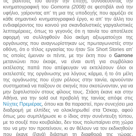
τις βαλίτσες του αυτήν την εποχή, συνοδεύοντας την
κινηματογραφική του
Gomorra (2008)
σε φεστιβάλ ανά την
υφήλιο, χαίροντας απ' τη μια της υποδοχής που αρμόζει σε
κάθε σημαντικό κινηματογραφικό έργο, κι απ' την άλλη του
ενδιαφέροντος του κοινού για σκανδαλιστικές γαργαλιστικές
λεπτομέρειες, όπως το γεγονός ότι η ταινία του αποτέλεσε
αφορμή να συλληφθούν δύο ακόμη αξιωματούχοι της
οργάνωσης που αναγνωρίστηκαν ως πρωταγωνιστές στην
οθόνη, ότι ο τίτλος εργασίας του ήταν Six Short Stories απ'
τις οποίες έμειναν οι πέντε, με την έκτη που ο
Garrone
μετανιώνει που έκοψε, να είναι αυτή για συμβόλαιο
εκτέλεσης παπά που απέφευγαν να εκτελέσουν όλοι οι
εκτελεστές της οργάνωσης για λόγους κάρμα, ή το ότι μέλη
της οργάνωσης που είχαν ρόλους στην ταινία, αρνούνταν
συστηματικά να παίξουν σε σκηνές που σκοτώνονταν, για να
μην ξεφτιλιστούν στους φίλους τους. Στάση έκανε και στην
Αθήνα, για την sold out προβολή της ταινίας απόψε στις
Νύχτες Πρεμιέρας
, όπου και θα παραστεί, πριν συνεχίσει μια
διαδρομή με ελπίδες να ολοκληρωθεί στα Όσκαρ, αφού
όπως μου συμπλήρωσε κι ο ίδιος στην συνέντευξη τύπου,
με το σουξέ που κουβαλάει, δεν τους πολυπαίρνει στη χώρα
του να μην τον προτείνουν, κι αν θέλουν να τον εκδικηθούν
που έκανε (ξανά) διάσημη τη διαφθορά της χώρας,