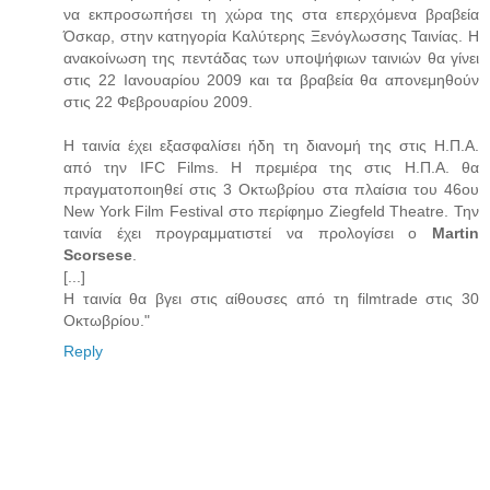
να εκπροσωπήσει τη χώρα της στα επερχόμενα βραβεία
Όσκαρ, στην κατηγορία Καλύτερης Ξενόγλωσσης Ταινίας. Η
ανακοίνωση της πεντάδας των υποψήφιων ταινιών θα γίνει
στις 22 Ιανουαρίου 2009 και τα βραβεία θα απονεμηθούν
στις 22 Φεβρουαρίου 2009.
Η ταινία έχει εξασφαλίσει ήδη τη διανομή της στις Η.Π.Α.
από την IFC Films. Η πρεμιέρα της στις Η.Π.Α. θα
πραγματοποιηθεί στις 3 Οκτωβρίου στα πλαίσια του 46ου
New York Film Festival στο περίφημο Ziegfeld Theatre. Την
ταινία έχει προγραμματιστεί να προλογίσει o
Martin
Scorsese
.
[...]
Η ταινία θα βγει στις αίθουσες από τη filmtrade στις 30
Οκτωβρίου."
Reply