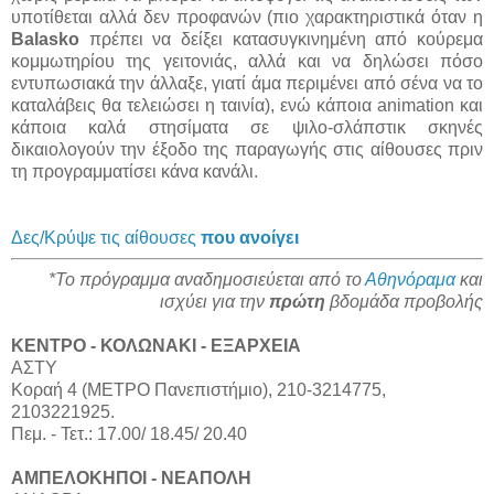
υποτίθεται αλλά δεν προφανών (πιο χαρακτηριστικά όταν η
Balasko
πρέπει να δείξει κατασυγκινημένη από κούρεμα
κομμωτηρίου της γειτονιάς, αλλά και να δηλώσει πόσο
εντυπωσιακά την άλλαξε, γιατί άμα περιμένει από σένα να το
καταλάβεις θα τελειώσει η ταινία), ενώ κάποια animation και
κάποια καλά στησίματα σε ψιλο-σλάπστικ σκηνές
δικαιολογούν την έξοδο της παραγωγής στις αίθουσες πριν
τη προγραμματίσει κάνα κανάλι.
Δες/Κρύψε τις αίθουσες
που ανοίγει
*Το πρόγραμμα αναδημοσιεύεται από το
Αθηνόραμα
και
ισχύει για την
πρώτη
βδομάδα προβολής
ΚΕΝΤΡΟ - ΚΟΛΩΝΑΚΙ - ΕΞΑΡΧΕΙΑ
ΑΣΤΥ
Κοραή 4 (ΜΕΤΡΟ Πανεπιστήμιο), 210-3214775,
2103221925.
Πεμ. - Τετ.: 17.00/ 18.45/ 20.40
ΑΜΠΕΛΟΚΗΠΟΙ - ΝΕΑΠΟΛΗ