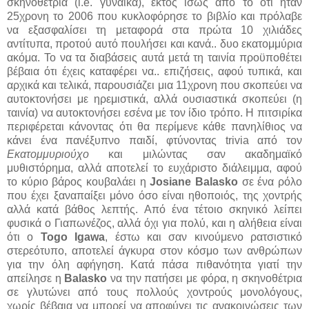
σκηνοθέτρια (i.e. γυναίκα), εκτός ίσως από το ότι ήταν
25χρονη το 2006 που κυκλοφόρησε το βιβλίο και πρόλαβε
να εξασφαλίσει τη μεταφορά στα πρώτα 10 χιλιάδες
αντίτυπα, προτού αυτό πουλήσει και κανά.. δυο εκατομμύρια
ακόμα. Το να τα διαβάσεις αυτά μετά τη ταινία προϋποθέτει
βέβαια ότι έχεις καταφέρει να.. επιζήσεις, αφού τυπικά, και
αρχικά και τελικά, παρουσιάζει μια 11χρονη που σκοπεύει να
αυτοκτονήσει με ηρεμιστικά, αλλά ουσιαστικά σκοπεύει (η
ταινία) να αυτοκτονήσει εσένα με τον ίδιο τρόπο. Η πιτσιρίκα
περιφέρεται κάνοντας ότι θα περίμενε κάθε πανηλίθιος να
κάνει ένα πανέξυπνο παιδί, φτύνοντας trivia από τον
Εκατομμυριούχο
και μιλώντας σαν ακαδημαϊκό
μυθιστόρημα, αλλά αποτελεί το ευχάριστο διάλειμμα, αφού
το κύριο βάρος κουβαλάει η
Josiane Balasko
σε ένα ρόλο
που έχει ξαναπαίξει μόνο όσο είναι ηθοποιός, της χοντρής
αλλά κατά βάθος λεπτής. Από ένα τέτοιο σκηνικό λείπει
φυσικά ο Γιαπωνέζος, αλλά όχι για πολύ, και η αλήθεια είναι
ότι ο
Togo Igawa
, έστω και σαν κινούμενο ρατσιστικό
στερεότυπο, αποτελεί άγκυρα στον κόσμο των ανθρώπων
για την όλη αφήγηση. Κατά πάσα πιθανότητα γιατί την
απείλησε η
Balasko
να την πατήσει με φόρα, η σκηνοθέτρια
σε γλυτώνει από τους πολλούς χοντρούς μονολόγους,
χωρίς βέβαια να μπορεί να αποφύγει τις ανακοινώσεις των