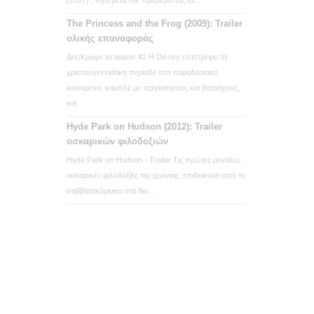
The Princess and the Frog (2009): Trailer
ολικής επαναφοράς
Δες/Κρύψε το teaser #2 Η Disney επιστρέφει τη
χριστουγεννιάτικη περίοδο στο παραδοσιακό
κινούμενο, κομπλέ με πριγκίπισσες και βατράχους,
και...
Hyde Park on Hudson (2012): Trailer
οσκαρικών φιλοδοξιών
Hyde Park on Hudson - Trailer Τις πρώτες μεγάλες
οσκαρικές φιλοδοξίες της χρονιάς, επιδεικνύει από το
σαββατοκύριακο στα δια...