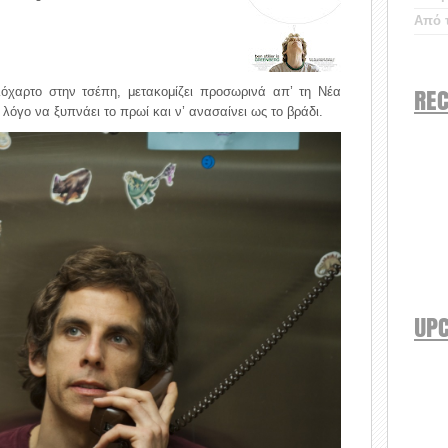
Από τ
REC
όχαρτο στην τσέπη, μετακομίζει προσωρινά απ’ τη Νέα
λόγο να ξυπνάει το πρωί και ν’ ανασαίνει ως το βράδι.
UP