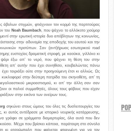
ες άβολων στιγμών, φτιάχνουν τον κορμό της παρτιτούρας
ών του
Noah Baumbach
, που ψάχνει το αλλόκοτο χιούμορ
ομεντί στην ερωτική ιστορία δυο απόβλητων της κοινωνίας,
άστασης στην αδυναμία της αποδοχής του εαυτού και την
οινωνικών προτύπων. Σαν (αντί)ήρωας εσωτερικού road
ίσημης ευστοχίας δραματική στροφή, με καούκα, γιλλέκο κι
ο ψάρι έξω απ’ το νερό, που ψάχνει τη θέση του στην
τίθετη απ’ αυτήν που έχει συνηθίσει, κουβαλώντας πάνω
 έχει ταιριάξει ούτε στην προηγούμενη έτσι κι αλλιώς. Ως
, κυκλοφορεί στην δεύτερη πατρίδα του σκηνοθέτη, απ’ τη
 μεγαλοαστικού μικροαστισμού, κι απ’ την άλλη σαν σαν
ζουν οι παλιοί συμμαθητές, όλους τους φόβους που είχαν
ιριάξουν στην εικόνα των ονείρων τους.
POP
erg
σηκώνει στους ώμους του όλες τις δυσλειτουργίες του
 κι αυτός αντέδρασε με ιστορικό νευρικής κατάρρευσης,
α γράφει σε γράμματα διαμαρτυρίας, όλα αυτά που δεν
 ακούσει. Μέχρι που βρίσκει κάποια, παράταιρη στο σύνολο
τη κι ατσούμπαλη που φαίνεται φτιαγμένη για να τον