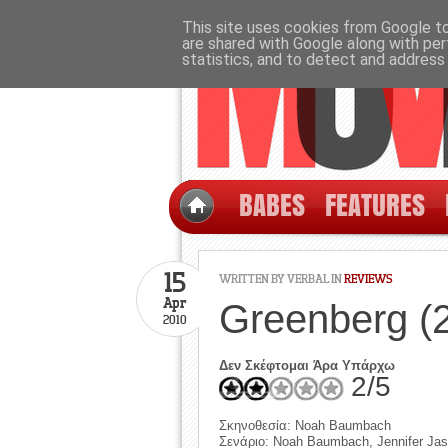
This site uses cookies from Google to 
are shared with Google along with per
statistics, and to detect and address
BABES
FEATURES
15
WRITTEN BY
VERBAL
IN
REVIEWS
Apr
Greenberg (
2010
Δεν Σκέφτομαι Άρα Υπάρχω
2/5
Σκηνοθεσία: Noah Baumbach
Σενάριο: Noah Baumbach, Jennifer Jas