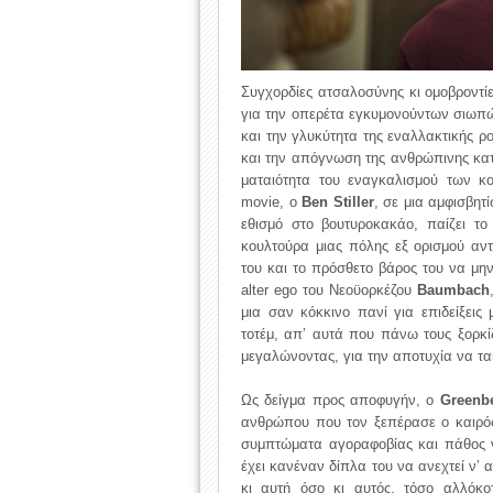
Συγχορδίες ατσαλοσύνης κι ομοβροντί
για την οπερέτα εγκυμονούντων σιωπ
και την γλυκύτητα της εναλλακτικής ρ
και την απόγνωση της ανθρώπινης κατ
ματαιότητα του εναγκαλισμού των κ
movie, ο
Ben Stiller
, σε μια αμφισβητ
εθισμό στο βουτυροκακάο, παίζει τ
κουλτούρα μιας πόλης εξ ορισμού αν
του και το πρόσθετο βάρος του να μην
alter ego του Νεοϋορκέζου
Baumbach
μια σαν κόκκινο πανί για επιδείξεις
τοτέμ, απ’ αυτά που πάνω τους ξορκί
μεγαλώνοντας, για την αποτυχία να τα
Ως δείγμα προς αποφυγήν, ο
Greenb
ανθρώπου που τον ξεπέρασε ο καιρός,
συμπτώματα αγοραφοβίας και πάθος ν
έχει κανέναν δίπλα του να ανεχτεί ν’
κι αυτή όσο κι αυτός, τόσο αλλόκο