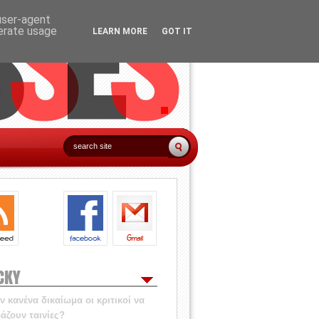
 user-agent
nerate usage
LEARN MORE
GOT IT
CKY
 κανένα δικαίωμα οι κριτικοί να
άζουν ταινίες?