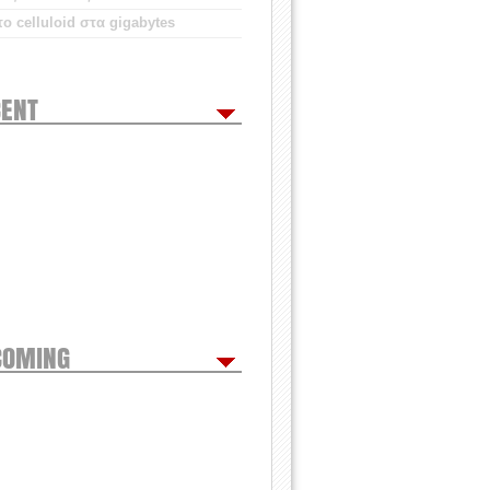
ο celluloid στα gigabytes
ENT
COMING