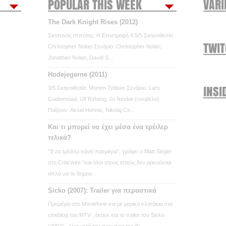
POPULAR THIS WEEK
VARI
The Dark Knight Rises (2012)
Σκοτεινός Ιππότης: Η Επιστροφή 4.5/5 Σκηνοθεσία:
TWI
Christopher Nolan Σενάριο: Christopher Nolan,
Jonathan Nolan, David S....
Hodejegerne (2011)
INSI
3/5 Σκηνοθεσία: Morten Tyldum Σενάριο: Lars
Gudemstad, Ulf Ryberg, Jo Nesbø (νουβέλα)
Παίζουν: Aksel Hennie, Nikolaj Co...
Και τι μπορεί να έχει μέσα ένα τρέιλερ
τελικά?
"Ένα τρέιλερ κάνει πρεμιέρα", γράφει ο Matt Singer
στο Criticwire "και όλοι στους ιστούς δεν αρκούνται
απλά να το δημοσ...
Sicko (2007): Trailer για περαστικά
Πρεμιέρα στο Moviefone και με μερικά κλιπάκια στο
cineblog του MTV , έκανε και το trailer του Sicko
(2007) , λίγο μετά την πρεμιέρα της ίδι...