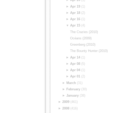
►
Apr 19
(1)
►
Apr 18
(2)
►
Apr 16
(1)
▼
Apr 15
(4)
The Crazies (2010)
Océans (2009)
Greenberg (2010)
The Bounty Hunter (2010)
►
Apr 14
(1)
►
Apr 08
(5)
►
Apr 04
(1)
►
Apr 01
(2)
►
March
(31)
►
February
(30)
►
January
(38)
►
2009
(461)
►
2008
(416)