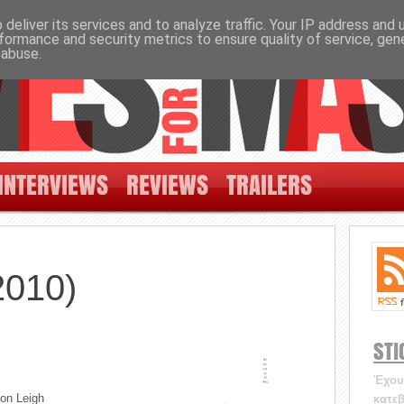
deliver its services and to analyze traffic. Your IP address and
formance and security metrics to ensure quality of service, ge
 abuse.
INTERVIEWS
REVIEWS
TRAILERS
2010)
STI
Έχουν
on Leigh
κατεβ