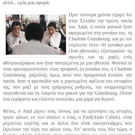
αλλά... εμάς μας αφορά;
Πριν τέσσερα χρόνια είχαμε δει
στην Ελλάδα την πρώτη ταινία
του Attal, η οποία φυσικά ήταν
αφιερωμένη στη γυναίκα του, τη
Charlotte Gainsbourg, και με τον
εύγλωττο τίτλο «Η γυναίκα μου
είναι ηθοποιός» εξιστορούσε τις
αγωνίες και τις χαρές ενός
αθλητικογράφου που ήταν παντρεμένος με μια ηθοποιό. Φυσικά το
ποια πρωταγωνιστούσε είναι προφανές (η γυναίκα του, η Charlotte
Gainsbourg, χαζούλη), όμως αυτό που πραγματικά κινούσε την
ταινία, ήταν η φρεσκάδα και η χαριτωμένη αφέλεια του σεναρίου
της, που μαζί με τους γρήγορους ρυθμούς, την ισορροπημένη
σκηνοθεσία και τη λατρεία του φακού για την Gainsbourg, έδιναν
ένα ευχάριστο και εύπεπτο συνολάκι, μια χαρά για θερινό.
Φέτος, ο Attal ρίχνει τους τόνους για να ερευνήσει τις ιστορίες
τριών φίλων, εκ των οποίων ο ένας, ο Fred(Alain Cohen), είναι
ρέμπελος εργένης και οι άλλοι δύο είναι οικογενειάρχες που
ζηλεύουν την τύχη του φίλου τους. Απ’ αυτούς τους δύο τώρα, ο