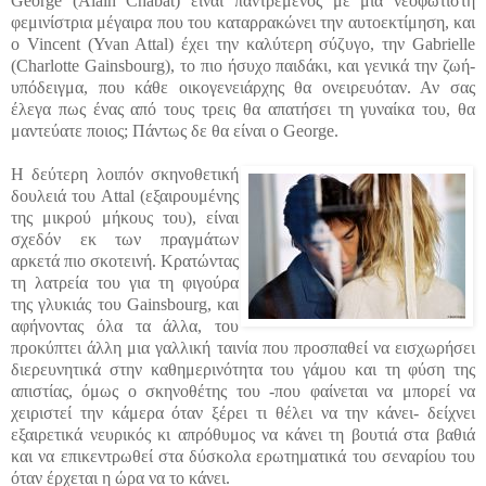
George (Alain Chabat) είναι παντρεμένος με μια νεοφώτιστη
φεμινίστρια μέγαιρα που του καταρρακώνει την αυτοεκτίμηση, και
ο Vincent (Yvan Attal) έχει την καλύτερη σύζυγο, την Gabrielle
(Charlotte Gainsbourg), το πιο ήσυχο παιδάκι, και γενικά την ζωή-
υπόδειγμα, που κάθε οικογενειάρχης θα ονειρευόταν. Αν σας
έλεγα πως ένας από τους τρεις θα απατήσει τη γυναίκα του, θα
μαντεύατε ποιος; Πάντως δε θα είναι ο George.
Η δεύτερη λοιπόν σκηνοθετική
δουλειά του Attal (εξαιρουμένης
της μικρού μήκους του), είναι
σχεδόν εκ των πραγμάτων
αρκετά πιο σκοτεινή. Κρατώντας
τη λατρεία του για τη φιγούρα
της γλυκιάς του Gainsbourg, και
αφήνοντας όλα τα άλλα, του
προκύπτει άλλη μια γαλλική ταινία που προσπαθεί να εισχωρήσει
διερευνητικά στην καθημερινότητα του γάμου και τη φύση της
απιστίας, όμως ο σκηνοθέτης του -που φαίνεται να μπορεί να
χειριστεί την κάμερα όταν ξέρει τι θέλει να την κάνει- δείχνει
εξαιρετικά νευρικός κι απρόθυμος να κάνει τη βουτιά στα βαθιά
και να επικεντρωθεί στα δύσκολα ερωτηματικά του σεναρίου του
όταν έρχεται η ώρα να το κάνει.