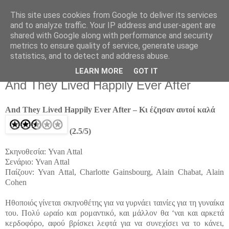
This site uses cookies from Google to deliver its services
Movies For The Masses
and to analyze traffic. Your IP address and user-agent are
shared with Google along with performance and security
metrics to ensure quality of service, generate usage
Challenging common sense since 2004
statistics, and to detect and address abuse.
LEARN MORE
GOT IT
Wednesday, May 25, 2005
And They Lived Happily Ever After
And They Lived Happily Ever After – Κι έζησαν αυτοί καλά
(2.5/5)
Σκηνοθεσία: Yvan Attal
Σενάριο: Yvan Attal
Παίζουν: Yvan Attal, Charlotte Gainsbourg, Alain Chabat, Alain
Cohen
Ηθοποιός γίνεται σκηνοθέτης για να γυρνάει ταινίες για τη γυναίκα
του. Πολύ ωραίο και ρομαντικό, και μάλλον θα ‘ναι και αρκετά
κερδοφόρο, αφού βρίσκει λεφτά για να συνεχίσει να το κάνει,