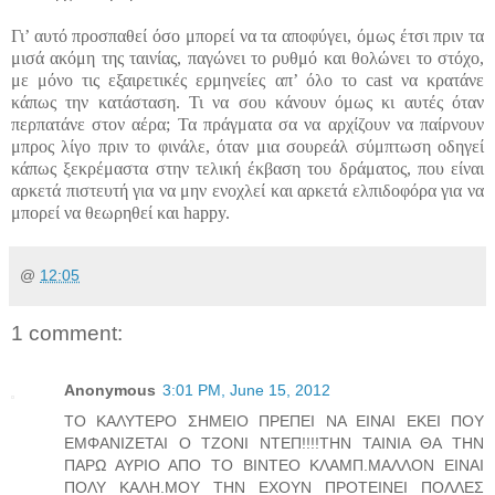
Γι’ αυτό προσπαθεί όσο μπορεί να τα αποφύγει, όμως έτσι πριν τα
μισά ακόμη της ταινίας, παγώνει το ρυθμό και θολώνει το στόχο,
με μόνο τις εξαιρετικές ερμηνείες απ’ όλο το cast να κρατάνε
κάπως την κατάσταση. Τι να σου κάνουν όμως κι αυτές όταν
περπατάνε στον αέρα; Τα πράγματα σα να αρχίζουν να παίρνουν
μπρος λίγο πριν το φινάλε, όταν μια σουρεάλ σύμπτωση οδηγεί
κάπως ξεκρέμαστα στην τελική έκβαση του δράματος, που είναι
αρκετά πιστευτή για να μην ενοχλεί και αρκετά ελπιδοφόρα για να
μπορεί να θεωρηθεί και happy.
@
12:05
1 comment:
Anonymous
3:01 PM, June 15, 2012
ΤΟ ΚΑΛΥΤΕΡΟ ΣΗΜΕΙΟ ΠΡΕΠΕΙ ΝΑ ΕΙΝΑΙ ΕΚΕΙ ΠΟΥ
ΕΜΦΑΝΙΖΕΤΑΙ Ο ΤΖΟΝΙ ΝΤΕΠ!!!!ΤΗΝ ΤΑΙΝΙΑ ΘΑ ΤΗΝ
ΠΑΡΩ ΑΥΡΙΟ ΑΠΟ ΤΟ ΒΙΝΤΕΟ ΚΛΑΜΠ.ΜΑΛΛΟΝ ΕΙΝΑΙ
ΠΟΛΥ ΚΑΛΗ.ΜΟΥ ΤΗΝ ΕΧΟΥΝ ΠΡΟΤΕΙΝΕΙ ΠΟΛΛΕΣ