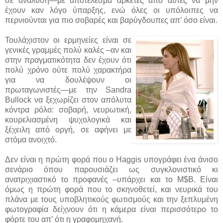
σε ανάλυση—με αποτέλεσμα αρκετές από αυτές να μην
έχουν καν λόγο ύπαρξης, ενώ όλες οι υπόλοιπες να
περνιούνται για πιο σοβαρές και βαρύγδουπες απ’ όσο είναι.
Τουλάχιστον οι ερμηνείες είναι σε
γενικές γραμμές πολύ καλές –αν και
στην πραγματικότητα δεν έχουν ότι
πολύ χρόνο ούτε πολύ χαρακτήρα
για να δουλέψουν οι
πρωταγωνιστές—με την Sandra
Bullock να ξεχωρίζει στον απόλυτα
κόντρα ρόλο: σοβαρή, νευρωτική,
κουρελιασμένη ψυχολογικά και
ξέχειλη από οργή, σε αφήνει με
στόμα ανοιχτό.
Δεν είναι η πρώτη φορά που ο Haggis υπογράφει ένα άνισο
σενάριο όπου παρουσιάζει ως συγκλονιστικό κι
ανατριχιαστικό το προφανές –υπάρχει και το Μ$Β. Είναι
όμως η πρώτη φορά που το σκηνοθετεί, και νευρικά του
πλάνα με τους υποβλητικούς φωτισμούς και την ξεπλυμένη
φωτογραφία δείχνουν ότι η κάμερα είναι περισσότερο το
φόρτε του απ’ ότι η γραφομηχανή.