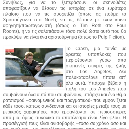
Συνήθως, για να το ξεπεράσουν, οι σκηνοθέτες
αποφασίζουν να θέσουν τις ιστορίες σε ένα ευρύτερο
πλαίσιο που να τις συσχετίζει (όπως ας πούμε τα
Χριστούγεννα στο Noel), να τις δέσουν με έναν κοινό
αφηγητή/πρωταγωνιστή (όπως ο Tim Roth στο Four
Rooms), ή να τις σαλατιάσουν τόσο πολύ ώστε αυτό που θα
προκύψει να είναι ένα αριστούργημα (όπως το Pulp Fiction).
Το Crash, μια ταινία με
αρκετές υποπλοκές που
περιφέρονται γύρω απο
σκοτεινές στιγμές της ζωής
στο Los Angeles, δεν
πολυκαταφέρνει τίποτε απ’
όλα αυτά. Υπάρχει βέβαια η
πόλη του Los Angeles που
συμβαίνουν όλα αυτά που συμβαίνουν, υπάρχει και ένα θέμα
ρατσισμού –φαινομενικού και πραγματικού- που εμφανίζεται
κάθε τόσο, κάπως συνδέονται και οι ιστορίες μεταξύ τους με
μερικούς χαρακτήρες που εμφανίζονται σε περισσότερες
από μια, όμως συνολικά το αποτέλεσμα είναι λίγο φλου. Η
προσέγγισή τους είναι ανισοβαρής –τόσο σε χρόνο όσο και