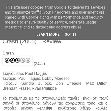
This site uses cookies from Google to deliver its services
Movies For The Masses
and to analyze traffic. Your IP address and user-agent are
shared with Google along with performance and security
metrics to ensure quality of service, generate usage
Challenging common sense since 2004
statistics, and to detect and address abuse.
LEARN MORE
GOT IT
Sunday, September 11, 2005
Crash (2005) - Review
Crash
(2.5/5)
Σκηνοθεσία: Paul Haggis
Σενάριο: Paul Haggis, Bobby Moresco
Παίζουν: Sandra Bullock, Don Cheadle, Matt Dillon,
Brendan Fraser, Ryan Philippe
Το πρόβλημα με τις σπονδυλωτές ταινίες, είναι ότι πολύ
συχνά οι σπόνδυλοι χάνουν τις αρθρώσεις τους και οι
ιστορίες μένουν –ελλείψει καλύτερης λέξης- κουλές.