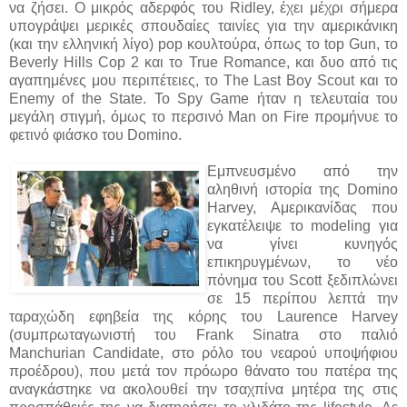
να ζήσει. Ο μικρός αδερφός του Ridley, έχει μέχρι σήμερα
υπογράψει μερικές σπουδαίες ταινίες για την αμερικάνικη
(και την ελληνική λίγο) pop κουλτούρα, όπως το top Gun, το
Beverly Hills Cop 2 και το True Romance, και δυο από τις
αγαπημένες μου περιπέτειες, το The Last Boy Scout και το
Enemy of the State. Το Spy Game ήταν η τελευταία του
μεγάλη στιγμή, όμως το περσινό Man on Fire προμήνυε το
φετινό φιάσκο του Domino.
Εμπνευσμένο από την
αληθινή ιστορία της Domino
Harvey, Αμερικανίδας που
εγκατέλειψε το modeling για
να γίνει κυνηγός
επικηρυγμένων, το νέο
πόνημα του Scott ξεδιπλώνει
σε 15 περίπου λεπτά την
ταραχώδη εφηβεία της κόρης του Laurence Harvey
(συμπρωταγωνιστή του Frank Sinatra στο παλιό
Manchurian Candidate, στο ρόλο του νεαρού υποψήφιου
προέδρου), που μετά τον πρόωρο θάνατο του πατέρα της
αναγκάστηκε να ακολουθεί την τσαχπίνα μητέρα της στις