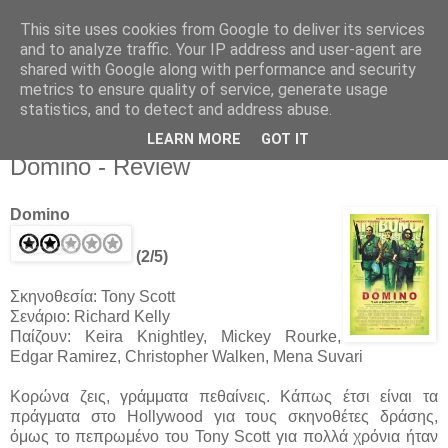
This site uses cookies from Google to deliver its services
Movies For The Masses
and to analyze traffic. Your IP address and user-agent are
shared with Google along with performance and security
metrics to ensure quality of service, generate usage
Challenging common sense since 2004
statistics, and to detect and address abuse.
LEARN MORE
GOT IT
Wednesday, November 16, 2005
Domino - Review
Domino
(2/5)
Σκηνοθεσία: Tony Scott
Σενάριο: Richard Kelly
Παίζουν: Keira Knightley, Mickey Rourke,
Edgar Ramirez, Christopher Walken, Mena Suvari
Κορώνα ζεις, γράμματα πεθαίνεις. Κάπως έτσι είναι τα
πράγματα στο Hollywood για τους σκηνοθέτες δράσης,
όμως το πεπρωμένο του Tony Scott για πολλά χρόνια ήταν