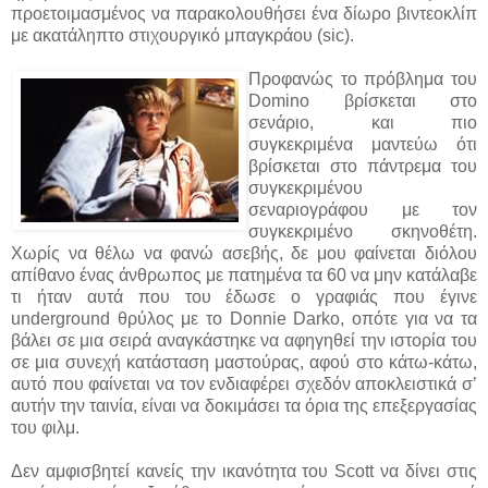
προετοιμασμένος να παρακολουθήσει ένα δίωρο βιντεοκλίπ
με ακατάληπτο στιχουργικό μπαγκράου (sic).
Προφανώς το πρόβλημα του
Domino βρίσκεται στο
σενάριο, και πιο
συγκεκριμένα μαντεύω ότι
βρίσκεται στο πάντρεμα του
συγκεκριμένου
σεναριογράφου με τον
συγκεκριμένο σκηνοθέτη.
Χωρίς να θέλω να φανώ ασεβής, δε μου φαίνεται διόλου
απίθανο ένας άνθρωπος με πατημένα τα 60 να μην κατάλαβε
τι ήταν αυτά που του έδωσε ο γραφιάς που έγινε
underground θρύλος με το Donnie Darko, οπότε για να τα
βάλει σε μια σειρά αναγκάστηκε να αφηγηθεί την ιστορία του
σε μια συνεχή κατάσταση μαστούρας, αφού στο κάτω-κάτω,
αυτό που φαίνεται να τον ενδιαφέρει σχεδόν αποκλειστικά σ’
αυτήν την ταινία, είναι να δοκιμάσει τα όρια της επεξεργασίας
του φιλμ.
Δεν αμφισβητεί κανείς την ικανότητα του Scott να δίνει στις