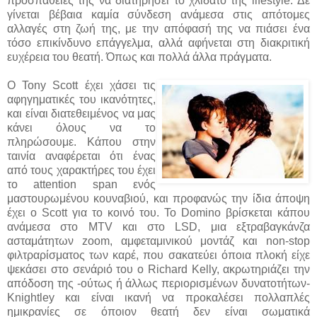
προσπάθειές της να διατηρήσει το χλιδάτο της lifestyle. Δε
γίνεται βέβαια καμία σύνδεση ανάμεσα στις απότομες
αλλαγές στη ζωή της, με την απόφασή της να πιάσει ένα
τόσο επικίνδυνο επάγγελμα, αλλά αφήνεται στη διακριτική
ευχέρεια του θεατή. Όπως και πολλά άλλα πράγματα.
Ο Tony Scott έχει χάσει τις
αφηγηματικές του ικανότητες,
και είναι διατεθειμένος να μας
κάνει όλους να το
πληρώσουμε. Κάπου στην
ταινία αναφέρεται ότι ένας
από τους χαρακτήρες του έχει
το attention span ενός
μαστουρωμένου κουναβιού, και προφανώς την ίδια άποψη
έχει ο Scott για το κοινό του. Το Domino βρίσκεται κάπου
ανάμεσα στο MTV και στο LSD, μια εξτραβαγκάνζα
ασταμάτητων zoom, αμφεταμινικού μοντάζ και non-stop
φιλτραρίσματος των καρέ, που σακατεύει όποια πλοκή είχε
ψεκάσει στο σενάριό του ο Richard Kelly, ακρωτηριάζει την
απόδοση της -ούτως ή άλλως περιορισμένων δυνατοτήτων-
Knightley και είναι ικανή να προκαλέσει πολλαπλές
ημικρανίες σε όποιον θεατή δεν είναι σωματικά