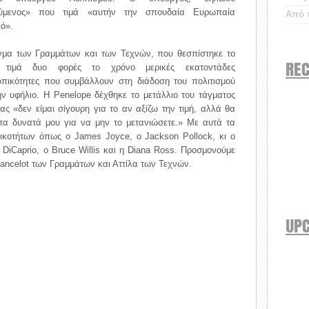
ύμενος» που τιμά «αυτήν την σπουδαία Ευρωπαία
Από τ
ό».
γμα των Γραμμάτων και των Τεχνών, που θεσπίστηκε το
REC
 τιμά δυο φορές το χρόνο μερικές εκατοντάδες
πικότητες που συμβάλλουν στη διάδοση του πολιτισμού
ν υφήλιο. Η Penelope δέχθηκε το μετάλλιο του τάγματος
ας «δεν είμαι σίγουρη για το αν αξίζω την τιμή, αλλά θα
τα δυνατά μου για να μην το μετανιώσετε.» Με αυτά τα
κοτήτων όπως ο James Joyce, ο Jackson Pollock, κι ο
o DiCaprio, ο Bruce Willis και η Diana Ross. Προσμονούμε
ancelot των Γραμμάτων και Αττίλα των Τεχνών.
UP