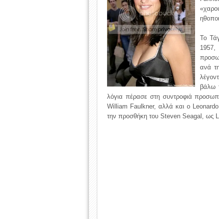
«χαρο
ηθοποι
Το Τά
1957,
προσω
ανά τη
λέγοντ
βάλω 
λόγια πέρασε στη συντροφιά προσωπι
William Faulkner, αλλά και ο Leonard
την προσθήκη του Steven Seagal, ως L