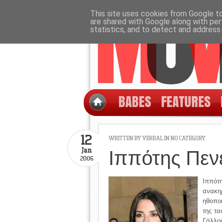
This site uses cookies from Google to 
are shared with Google along with per
statistics, and to detect and address
BABES
FEATURES
12
WRITTEN BY
VERBAL
IN NO CATEGORY
Jan
Ιππότης Πεν
2006
Ιππότ
ανακη
ηθοπο
της τα
Γάλλ