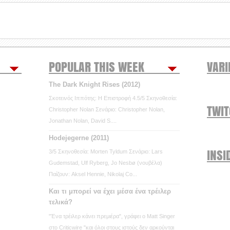
POPULAR THIS WEEK
VARI
The Dark Knight Rises (2012)
Σκοτεινός Ιππότης: Η Επιστροφή 4.5/5 Σκηνοθεσία:
TWI
Christopher Nolan Σενάριο: Christopher Nolan,
Jonathan Nolan, David S....
Hodejegerne (2011)
INSI
3/5 Σκηνοθεσία: Morten Tyldum Σενάριο: Lars
Gudemstad, Ulf Ryberg, Jo Nesbø (νουβέλα)
Παίζουν: Aksel Hennie, Nikolaj Co...
Και τι μπορεί να έχει μέσα ένα τρέιλερ
τελικά?
"Ένα τρέιλερ κάνει πρεμιέρα", γράφει ο Matt Singer
στο Criticwire "και όλοι στους ιστούς δεν αρκούνται