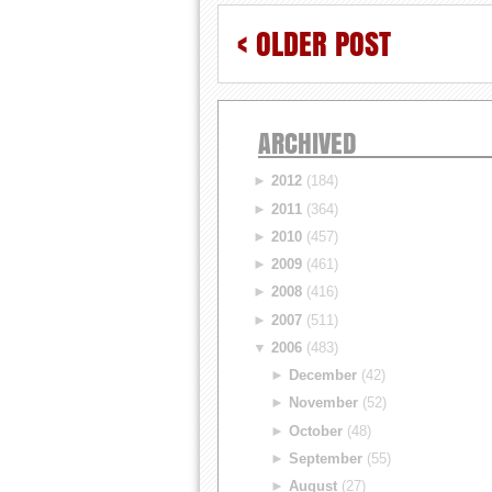
< OLDER POST
ARCHIVED
►
2012
(184)
►
2011
(364)
►
2010
(457)
►
2009
(461)
►
2008
(416)
►
2007
(511)
▼
2006
(483)
►
December
(42)
►
November
(52)
►
October
(48)
►
September
(55)
►
August
(27)