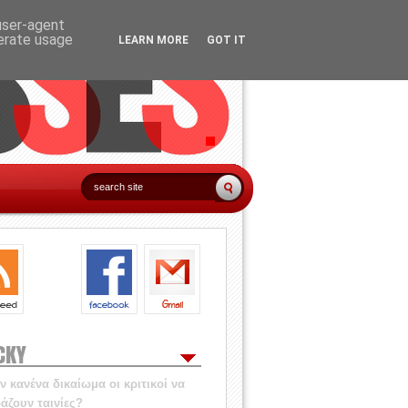
 user-agent
nerate usage
LEARN MORE
GOT IT
CKY
 κανένα δικαίωμα οι κριτικοί να
άζουν ταινίες?