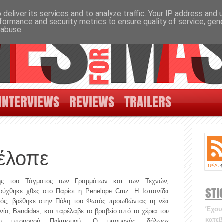
deliver its services and to analyze traffic. Your IP address and
formance and security metrics to ensure quality of service, ge
 abuse.
INTERVIEWS
REVIEWS
TRAILERS
έλοπε
ης του Τάγματος των Γραμμάτων και των Τεχνών,
STI
ρύχθηκε χθες στο Παρίσι η Penelope Cruz. Η Ισπανίδα
ιός, βρέθηκε στην Πόλη του Φωτός προωθώντας τη νέα
Έχουν
ινία, Bandidas, και παρέλαβε το βραβείο από τα χέρια του
κατεβ
ου υπουργού Πολιτισμού. Ο υπουργός, δήλωσε