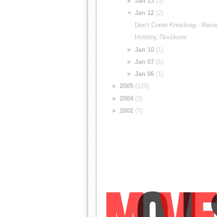
►
Jan 13
(3)
▼
Jan 12
(2)
Don’t Come Knocking - Revi
Ιππότης Πενέλοπε
►
Jan 10
(1)
►
Jan 07
(1)
►
Jan 06
(1)
►
2005
(125)
►
2004
(3)
►
2002
(7)