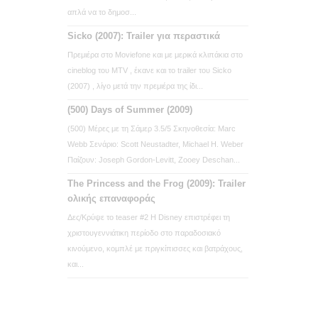
απλά να το δημοσ...
Sicko (2007): Trailer για περαστικά
Πρεμιέρα στο Moviefone και με μερικά κλιπάκια στο
cineblog του MTV , έκανε και το trailer του Sicko
(2007) , λίγο μετά την πρεμιέρα της ίδι...
(500) Days of Summer (2009)
(500) Μέρες με τη Σάμερ 3.5/5 Σκηνοθεσία: Marc
Webb Σενάριο: Scott Neustadter, Michael H. Weber
Παίζουν: Joseph Gordon-Levitt, Zooey Deschan...
The Princess and the Frog (2009): Trailer
ολικής επαναφοράς
Δες/Κρύψε το teaser #2 Η Disney επιστρέφει τη
χριστουγεννιάτικη περίοδο στο παραδοσιακό
κινούμενο, κομπλέ με πριγκίπισσες και βατράχους,
και...