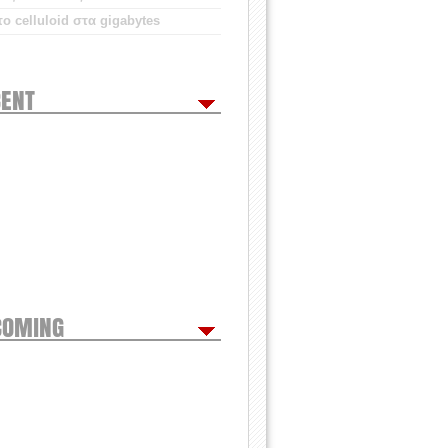
ο celluloid στα gigabytes
ENT
COMING