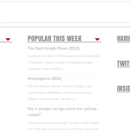
POPULAR THIS WEEK
VARI
The Dark Knight Rises (2012)
Σκοτεινός Ιππότης: Η Επιστροφή 4.5/5 Σκηνοθεσία:
TWI
Christopher Nolan Σενάριο: Christopher Nolan,
Jonathan Nolan, David S....
Hodejegerne (2011)
INSI
3/5 Σκηνοθεσία: Morten Tyldum Σενάριο: Lars
Gudemstad, Ulf Ryberg, Jo Nesbø (νουβέλα)
Παίζουν: Aksel Hennie, Nikolaj Co...
Και τι μπορεί να έχει μέσα ένα τρέιλερ
τελικά?
"Ένα τρέιλερ κάνει πρεμιέρα", γράφει ο Matt Singer
στο Criticwire "και όλοι στους ιστούς δεν αρκούνται