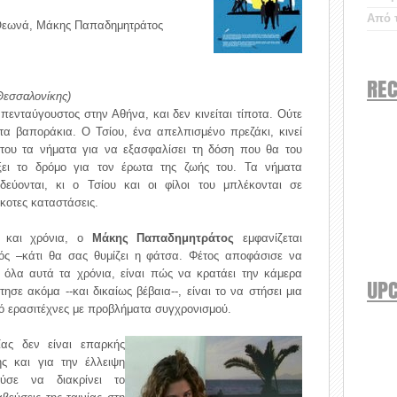
Από τ
 Θεωνά, Μάκης Παπαδημητράτος
REC
Θεσσαλονίκης)
πενταύγουστος στην Αθήνα, και δεν κινείται τίποτα. Ούτε
τα βαποράκια. Ο Τσίου, ένα απελπισμένο πρεζάκι, κινεί
του τα νήματα για να εξασφαλίσει τη δόση που θα του
ξει το δρόμο για τον έρωτα της ζωής του. Τα νήματα
δεύονται, κι ο Τσίου και οι φίλοι του μπλέκονται σε
κοτες καταστάσεις.
 και χρόνια, ο
Μάκης Παπαδημητράτος
εμφανίζεται
ς –κάτι θα σας θυμίζει η φάτσα. Φέτος αποφάσισε να
ε όλα αυτά τα χρόνια, είναι πώς να κρατάει την κάμερα
UP
ησε ακόμα --και δικαίως βέβαια--, είναι το να στήσει μια
ό ερασιτέχνες με προβλήματα συγχρονισμού.
ίας δεν είναι επαρκής
ης και για την έλλειψη
ούσε να διακρίνει το