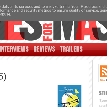
deliver its services and to analyze traffic. Your IP address and
formance and security metrics to ensure quality of service, ge
 abuse.
INTERVIEWS
REVIEWS
TRAILERS
5)
STI
Έχουν
κατεβ