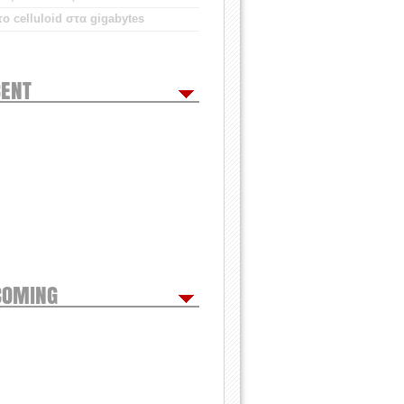
ο celluloid στα gigabytes
ENT
COMING