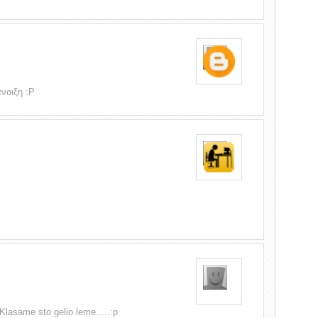
νοιξη :P
s.Klasame sto gelio leme.....:p