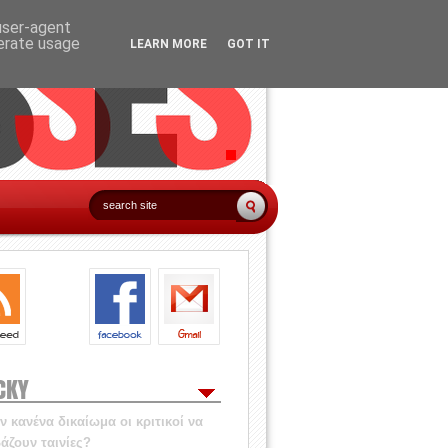
 user-agent
nerate usage
LEARN MORE
GOT IT
CKY
 κανένα δικαίωμα οι κριτικοί να
άζουν ταινίες?