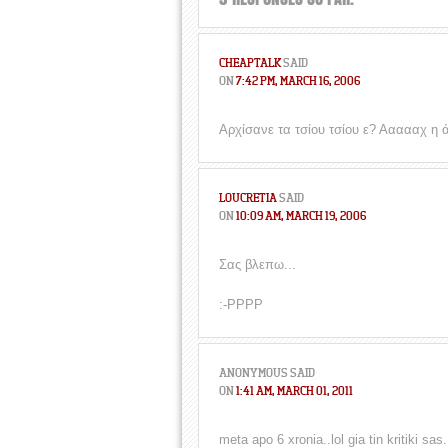
CHEAPTALK
SAID
ON
7:42 PM, MARCH 16, 2006
Αρχίσανε τα τσίου τσίου ε? Αααααχ η ά
LOUCRETIA
SAID
ON
10:09 AM, MARCH 19, 2006
Σας βλεπω...
:-ΡΡΡΡ
ANONYMOUS
SAID
ON
1:41 AM, MARCH 01, 2011
meta apo 6 xronia..lol gia tin kritiki sa