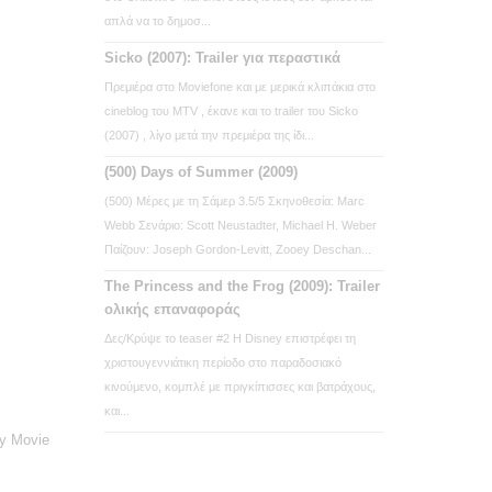
απλά να το δημοσ...
Sicko (2007): Trailer για περαστικά
Πρεμιέρα στο Moviefone και με μερικά κλιπάκια στο
cineblog του MTV , έκανε και το trailer του Sicko
(2007) , λίγο μετά την πρεμιέρα της ίδι...
(500) Days of Summer (2009)
(500) Μέρες με τη Σάμερ 3.5/5 Σκηνοθεσία: Marc
Webb Σενάριο: Scott Neustadter, Michael H. Weber
Παίζουν: Joseph Gordon-Levitt, Zooey Deschan...
The Princess and the Frog (2009): Trailer
ολικής επαναφοράς
Δες/Κρύψε το teaser #2 Η Disney επιστρέφει τη
χριστουγεννιάτικη περίοδο στο παραδοσιακό
κινούμενο, κομπλέ με πριγκίπισσες και βατράχους,
και...
ry Movie