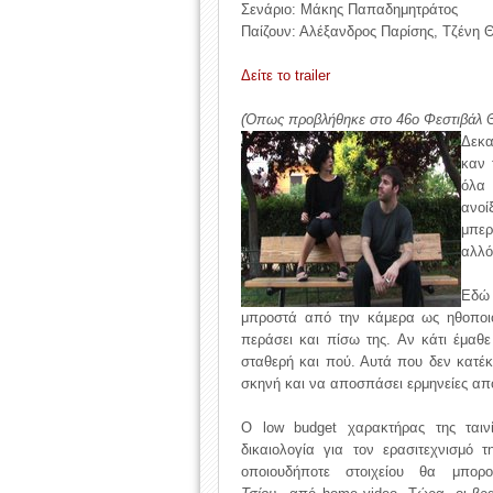
Σενάριο: Μάκης Παπαδημητράτος
Παίζουν: Αλέξανδρος Παρίσης, Τζένη
Δείτε το trailer
(Όπως προβλήθηκε στο 46ο Φεστιβάλ 
Δεκα
καν 
όλα 
ανοί
μπερ
αλλό
Εδώ
μπροστά από την κάμερα ως ηθοποιό
περάσει και πίσω της. Αν κάτι έμαθ
σταθερή και πού. Αυτά που δεν κατέκτ
σκηνή και να αποσπάσει ερμηνείες απ
Ο low budget χαρακτήρας της ταιν
δικαιολογία για τον ερασιτεχνισμό τ
οποιουδήποτε στοιχείου θα μπορ