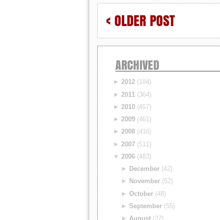
< OLDER POST
ARCHIVED
►
2012
(184)
►
2011
(364)
►
2010
(457)
►
2009
(461)
►
2008
(416)
►
2007
(511)
▼
2006
(483)
►
December
(42)
►
November
(52)
►
October
(48)
►
September
(55)
►
August
(27)