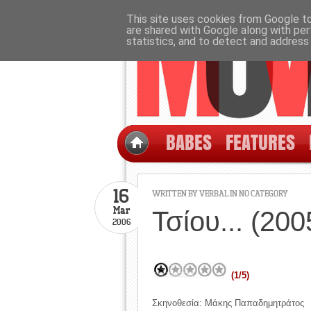
This site uses cookies from Google to 
are shared with Google along with per
statistics, and to detect and address
BABES
FEATURES
16
WRITTEN BY
VERBAL
IN NO CATEGORY
Mar
Τσίου... (200
2006
(1/5)
Σκηνοθεσία: Μάκης Παπαδημητράτος