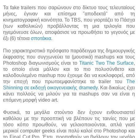
Τα fake trailers που σαρώνουν στο δίκτυο τους τελευταίους
μήνες, έγιναν και επίσημα "αποδεκτά" από τη
κινηματογραφική κοινότητα. Το TBS, που γιορτάζει το Πάσχα
(των καθολικών) προβάλλοντας τη μια τριλογία που
ηγεμόνευσε όλων, αποφάσισε να προωθήσει το γεγονός με
έξι (6) τέτοια
σποτάκια
.
Πιο χαρακτηριστικό πρόσφατο παράδειγμα της δημιουργικής
έκφρασης που συγχωνεύει τα (μουσικά) mashups και τους
Photoshop διαγωνισμούς είναι το
Titanic Two The Surface
,
το οποίο είναι μάλλον και το πιο πολυσύνθετο και
καλοδουλεμένο mashup που έχουμε δει να κυκλοφορεί, από
την εποχή που πρωτοεμφανίστηκε το trailer του
The
Shinning σε εκδοχή οικογενειακής dramedy
. Και δικαίως έχει
κάνει πολλούς να μιλούν για τα mashups σαν να είναι η
επόμενη μορφή video art.
Φυσικά, τα μεγάλα στούντιο δεν έχουν ενθουσιαστεί
καθόλου με την προοπτική να βλέπουν τις ταινίες που με
τόσο κόπο προωθούν, να γελοιοποιούνται, απλά γιατί
μερικοί computer geeks είναι πολύ καλοί στο Photoshop και
το Final Cut Pro. Έτσι, προπαθούν να βγάλουν τον μεγάλο