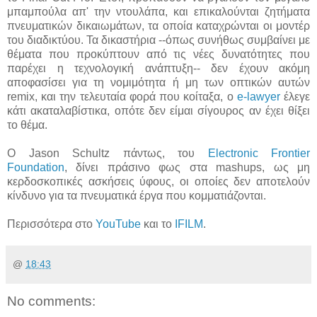
μπαμπούλα απ' την ντουλάπα, και επικαλούνται ζητήματα
πνευματικών δικαιωμάτων, τα οποία καταχρώνται οι μοντέρ
του διαδικτύου. Τα δικαστήρια --όπως συνήθως συμβαίνει με
θέματα που προκύπτουν από τις νέες δυνατότητες που
παρέχει η τεχνολογική ανάπτυξη-- δεν έχουν ακόμη
αποφασίσει για τη νομιμότητα ή μη των οπτικών αυτών
remix, και την τελευταία φορά που κοίταξα, ο
e-lawyer
έλεγε
κάτι ακαταλαβίστικα, οπότε δεν είμαι σίγουρος αν έχει θίξει
το θέμα.
Ο Jason Schultz πάντως, του
Electronic Frontier
Foundation
, δίνει πράσινο φως στα mashups, ως μη
κερδοσκοπικές ασκήσεις ύφους, οι οποίες δεν αποτελούν
κίνδυνο για τα πνευματικά έργα που κομματιάζονται.
Περισσότερα στο
YouTube
και το
IFILM
.
@
18:43
No comments: