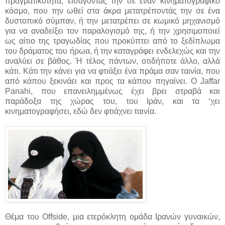
πραγματικότητα, εισάγοντάς την σε έναν κινηματογραφικό
κόσμο, που την ωθεί στα άκρα μετατρέποντάς την σε ένα
δυστοπικό σύμπαν, ή την μετατρέπει σε κωμικό μηχανισμό
για να αναδείξει τον παραλογισμό της, ή την χρησιμοποιεί
ως αίτιο της τραγωδίας που προκύπτει από το ξεδίπλωμα
του δράματος του ήρωα, ή την καταγράφει ενδελεχώς και την
αναλύει σε βάθος. Ή τέλος πάντων, οτιδήποτε άλλο, αλλά
κάτι. Κάτι την κάνει για να φτιάξει ένα πράμα σαν ταινία, που
από κάπου ξεκινάει και προς τα κάπου πηγαίνει. Ο Jaffar
Panahi, που επανειλημμένως έχει βρει στραβά και
παράδοξα της χώρας του, του Ιράν, και τα ‘χει
κινηματογραφήσει, εδώ δεν φτιάχνει ταινία.
Θέμα του Offside, μια ετερόκλητη ομάδα Ιρανών γυναικών,