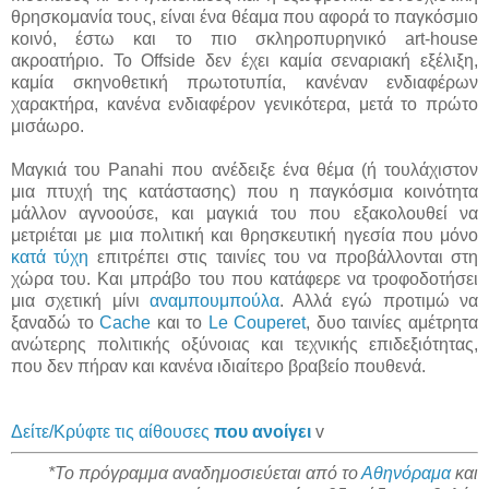
θρησκομανία τους, είναι ένα θέαμα που αφορά το παγκόσμιο
κοινό, έστω και το πιο σκληροπυρηνικό art-house
ακροατήριο. To Offside δεν έχει καμία σεναριακή εξέλιξη,
καμία σκηνοθετική πρωτοτυπία, κανέναν ενδιαφέρων
χαρακτήρα, κανένα ενδιαφέρον γενικότερα, μετά το πρώτο
μισάωρο.
Μαγκιά του Panahi που ανέδειξε ένα θέμα (ή τουλάχιστον
μια πτυχή της κατάστασης) που η παγκόσμια κοινότητα
μάλλον αγνοούσε, και μαγκιά του που εξακολουθεί να
μετριέται με μια πολιτική και θρησκευτική ηγεσία που μόνο
κατά τύχη
επιτρέπει στις ταινίες του να προβάλλονται στη
χώρα του. Και μπράβο του που κατάφερε να τροφοδοτήσει
μια σχετική μίνι
αναμπουμπούλα
. Αλλά εγώ προτιμώ να
ξαναδώ το
Cache
και το
Le Couperet
, δυο ταινίες αμέτρητα
ανώτερης πολιτικής οξύνοιας και τεχνικής επιδεξιότητας,
που δεν πήραν και κανένα ιδιαίτερο βραβείο πουθενά.
Δείτε/Κρύφτε τις αίθουσες
που ανοίγει
v
*Το πρόγραμμα αναδημοσιεύεται από το
Αθηνόραμα
και