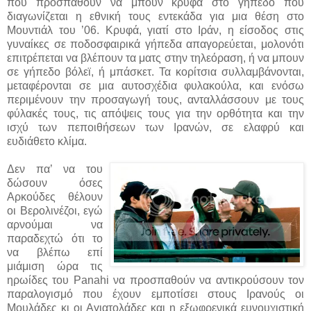
που προσπαθούν να μπουν κρυφά στο γήπεδο που
διαγωνίζεται η εθνική τους εντεκάδα για μια θέση στο
Μουντιάλ του ’06. Κρυφά, γιατί στο Ιράν, η είσοδος στις
γυναίκες σε ποδοσφαιρικά γήπεδα απαγορεύεται, μολονότι
επιτρέπεται να βλέπουν τα ματς στην τηλεόραση, ή να μπουν
σε γήπεδο βόλεϊ, ή μπάσκετ. Τα κορίτσια συλλαμβάνονται,
μεταφέρονται σε μια αυτοσχέδια φυλακούλα, και ενόσω
περιμένουν την προσαγωγή τους, ανταλλάσσουν με τους
φύλακές τους, τις απόψεις τους για την ορθότητα και την
ισχύ των πεποιθήσεων των Ιρανών, σε ελαφρύ και
ευδιάθετο κλίμα.
Δεν πα’ να του
δώσουν όσες
Αρκούδες θέλουν
οι Βερολινέζοι, εγώ
αρνούμαι να
παραδεχτώ ότι το
να βλέπω επί
μιάμιση ώρα τις
ηρωίδες του Panahi να προσπαθούν να αντικρούσουν τον
παραλογισμό που έχουν εμποτίσει στους Ιρανούς οι
Μουλάδες κι οι Αγιατολάδες και η εξωφρενικά ευνουχιστική