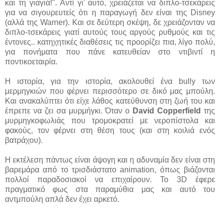
και τη γιαγιά!". Αντί γι' αυτό, χρειάζεται να διπλο-τσεκάρεις
για να σιγουρευτείς ότι η παραγωγή δεν είναι της Disney
(αλλά της Warner). Και σε δεύτερη σκέψη, δε χρειάζονταν να
διπλο-τσεκάρεις γιατί αυτούς τους αργούς ρυθμούς και τις
έντονες.. κατηχητικές διαθέσεις τις προορίζει πια, λίγο πολύ,
για πονήματα που πάνε κατευθείαν στο ντιβιντί η
ποντικοεταιρία.
Η ιστορία, για την ιστορία, ακολουθεί ένα bully των
μερμηγκιών που φέρνει περισσότερο σε δικό μας μπούλη.
Και ανακαλύπτει ότι είχε λάθος κατεύθυνση στη ζωή του και
έπρεπε να ζει σα μυρμήγκι. Όταν ο
David Copperfield
της
μυρμηγκοφωλιάς που τρομοκρατεί με νεροπίστολα και
φακούς, τον φέρνει στη θέση τους (και στη κοιλιά ενός
βατράχου).
Η εκτέλεση πάντως είναι άψογη και η αδυναμία δεν είναι στη
βαρεμάρα από το τρισδιάστατο animation, όπως βιάζονται
πολλοί παραδοσιακοί να επιχαίρουν. Το 3D έφερε
πραγματικό φως στα παραμύθια μας και αυτό του
αντμπούλη απλά δεν έχει αρκετό.