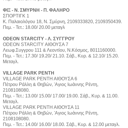
ΦΙΞ - Ν. ΣΜΥΡΝΗ - Π. ΦΑΛΗΡΟ
ΣΠΟΡΤΙΓΚ 1
Κ. Παλαιολόγου 18, Ν. Σμύρνη, 2109333820, 2109350439.
Πεμ. - Τετ.: 18.00/ 20.00 μεταγλ
ODEON STARCITY - Λ. ΣΥΓΓΡΟΥ
ODEON STARCITY ΑΙΘΟΥΣΑ 7
Λεωφ.Συγγρου 111 & Λεοντίου, Ν.Κόσμος, 8011160000.
Πεμ. - Τετ.: 17.30/ 19.20/ 21.10. Σάβ., Κυρ. & 12.10/ 15.20.
Μεταγλ.
VILLAGE PARK ΡΕΝΤΗ
VILLAGE PARK ΡΕΝΤΗ ΑΙΘΟΥΣΑ 6
Πέτρου Ράλλη & Θηβών, 'Αγιος Ιωάννης Ρέντη,
2108108080.
Πεμ. - Τετ.: 13.00/ 15.00/ 17.00/ 19.00. Σάβ., Κυρ. & 11.00.
Μεταγλ.
VILLAGE PARK ΡΕΝΤΗ ΑΙΘΟΥΣΑ 11
Πέτρου Ράλλη & Θηβών, 'Αγιος Ιωάννης Ρέντη,
2108108080.
Πεμ. - Τετ.: 14.00/ 16.00/ 18.00. Σάβ., Κυρ. & 12.00 μεταγλ.