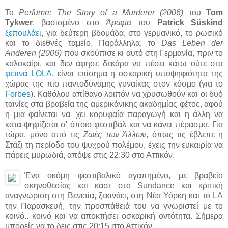
Το
Perfume: The Story of a Murderer (2006)
του
Tom
Tykwer
, βασισμένο στο
Άρωμα
του
Patrick Süskind
ξεπουλάει
, για δεύτερη βδομάδα, στο γερμανικό, το ρωσικό
και το διεθνές ταμείο. Παράλληλα, το
Das Leben der
Anderen (2006)
που σκούπισε κι αυτό στη Γερμανία, πριν το
καλοκαίρι, και δεν άφησε δεκάρα να πέσει κάτω ούτε στα
φετινά LOLA
, είναι επίσημα η οσκαρική υποψηφιότητα της
χώρας της πιο παντοδύναμης γυναίκας στον κόσμο (για το
Forbes
). Καθόλου απίθανο λοιπόν να χρυσωθούν και οι δυό
ταινίες στα βραβεία της αμερικάνικης ακαδημίας φέτος, αφού
η μια φαίνεται να 'χει κορυφαία παραγωγή και η άλλη να
κατα-ψηφίζεται σ' όποιο φεστιβάλ και να κάνει πέρασμα. Για
τώρα, μόνο από τις
Ζωές των Άλλων
, όπως τις έβλεπε η
Στάζι τη περίοδο του ψυχρού πολέμου, έχεις την ευκαιρία να
πάρεις μυρωδιά, απόψε στις 22:30 στο Αττικόν.
Ένα ακόμη φεστιβαλικό αγαπημένο, με βραβείο
σκηνοθεσίας και καστ στο Sundance και κριτική
αναγνώριση στη Βενετία, ξεκινάει, στη Νέα Υόρκη και το LA
την Παρασκευή, την προσπάθειά του να γνωριστεί με το
κοινό.. κοινό και να αποκτήσει οσκαρική οντότητα. Σήμερα
μπορείς να το δεις στις 20:15 στο Αττικόν.