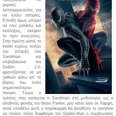
μερικές
λεπτομερειούλες, για
να λύσω απορίες.
Επειδή όμως μπορεί
να σου χαλάσω και
εκπλήξεις, σκέψου
το πριν συνεχίσεις.
Στην πρώτη ματιά, το
trailer κυρίως τονίζει
την ύπαρξη του
Sandman και
επιβεβαιώνει τον
Goblin 2.0,
φροντίζοντας να μη
χαθούν κάτω απ’ το
βάρος του πολύ
σημαντικότερου
Venom. Τώρα, ο
τρόπος που εισάγεται ο Sandman στη μυθολογία, ως ο
αληθινός φονιάς του θείου Parker, μου κάνει λίγο σε Λάμψη,
αλλά υποθέτω αυτή η παράκαμψη θα βοηθήσει το storyline
να τονίσει πόσο διαφθείρει τον Spider-Man ο συμβιωτικός