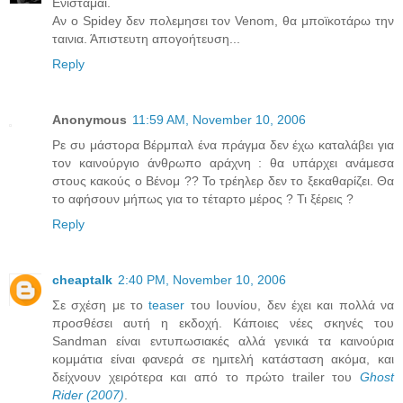
Ενισταμαι.
Αν ο Spidey δεν πολεμησει τον Venom, θα μποϊκοτάρω την
ταινια. Άπιστευτη απογοήτευση...
Reply
Anonymous
11:59 AM, November 10, 2006
Ρε συ μάστορα Βέρμπαλ ένα πράγμα δεν έχω καταλάβει για
τον καινούργιο άνθρωπο αράχνη : θα υπάρχει ανάμεσα
στους κακούς ο Βένομ ?? Το τρέηλερ δεν το ξεκαθαρίζει. Θα
το αφήσουν μήπως για το τέταρτο μέρος ? Τι ξέρεις ?
Reply
cheaptalk
2:40 PM, November 10, 2006
Σε σχέση με το
teaser
του Ιουνίου, δεν έχει και πολλά να
προσθέσει αυτή η εκδοχή. Κάποιες νέες σκηνές του
Sandman είναι εντυπωσιακές αλλά γενικά τα καινούρια
κομμάτια είναι φανερά σε ημιτελή κατάσταση ακόμα, και
δείχνουν χειρότερα και από το πρώτο trailer του
Ghost
Rider (2007)
.