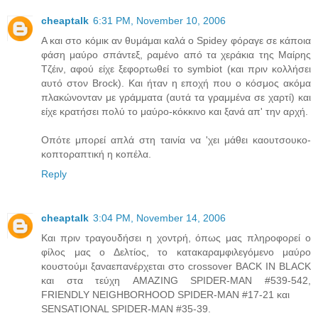
cheaptalk
6:31 PM, November 10, 2006
Α και στο κόμικ αν θυμάμαι καλά ο Spidey φόραγε σε κάποια
φάση μαύρο σπάντεξ, ραμένο από τα χεράκια της Μαίρης
Τζέιν, αφού είχε ξεφορτωθεί το symbiot (και πριν κολλήσει
αυτό στον Brock). Και ήταν η εποχή που ο κόσμος ακόμα
πλακώνονταν με γράμματα (αυτά τα γραμμένα σε χαρτί) και
είχε κρατήσει πολύ το μαύρο-κόκκινο και ξανά απ' την αρχή.
Οπότε μπορεί απλά στη ταινία να 'χει μάθει καουτσουκο-
κοπτοραπτική η κοπέλα.
Reply
cheaptalk
3:04 PM, November 14, 2006
Και πριν τραγουδήσει η χοντρή, όπως μας πληροφορεί ο
φίλος μας ο Δελτίος, το κατακαραμφιλεγόμενο μαύρο
κουστούμι ξαναεπανέρχεται στο crossover BACK IN BLACK
και στα τεύχη AMAZING SPIDER-MAN #539-542,
FRIENDLY NEIGHBORHOOD SPIDER-MAN #17-21 και
SENSATIONAL SPIDER-MAN #35-39.