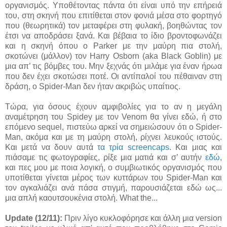
οργανισμός. Υποθέτοντας πάντα ότι είναι υπό την επήρειά
του, στη σκηνή που επιτίθεται στον φονιά μέσα στο φορτηγό
που (θεωρητικά) τον μεταφέρει στη φυλακή, βοηθώντας τον
έτσι να αποδράσει ξανά. Και βέβαια το ίδιο βροντοφωνάζει
και η σκηνή όπου ο Parker με την μαύρη πια στολή,
σκοτώνει (μάλλον) τον Harry Osborn (aka Black Goblin) με
μια απ’ τις βόμβες του. Μην ξεχνάς ότι μιλάμε για έναν ήρωα
που δεν έχει σκοτώσει ποτέ. Οι αντίπαλοί του πέθαιναν στη
δράση, ο Spider-Man δεν ήταν ακριβώς υπαίτιος.
Τώρα, για όσους έχουν αμφιβολίες για το αν η μεγάλη
αναμέτρηση του Spidey με τον Venom θα γίνει εδώ, ή στο
επόμενο sequel, πιστεύω αρκεί να σημειώσουν ότι ο Spider-
Man, ακόμα και με τη μαύρη στολή, ρίχνει λευκούς ιστούς.
Και μετά να δουν αυτά
τα
τρία
screencaps
. Και μιας και
πιάσαμε τις φωτογραφίες, ρίξε μια ματιά και σ’ αυτήν
εδώ
,
και πες μου με ποια λογική, ο συμβιωτικός οργανισμός που
υποτίθεται γίνεται μέρος των κυττάρων του Spider-Man και
τον αγκαλιάζει ανά πάσα στιγμή, παρουσιάζεται εδώ ως...
μια απλή καουτσουκένια στολή. What the...
Update (12/11):
Πριν λίγο κυκλοφόρησε και άλλη μια version