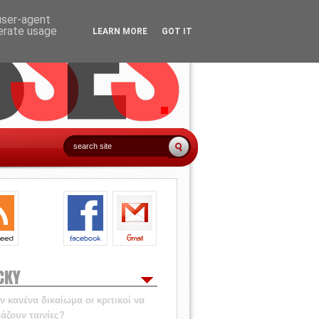
 user-agent
nerate usage
LEARN MORE
GOT IT
CKY
 κανένα δικαίωμα οι κριτικοί να
άζουν ταινίες?