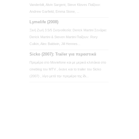
Vanderbilt, Alvin Sargent, Steve Kloves Παίζουν:
Andrew Garfield, Emma Stone, ...
Lymelife (2008)
Ξινή Ζωή 3.5/5 Σκηνοθεσία: Derick Martini Σενάριο:
Derick Martini & Steven Martini Παίζουν: Rory
Culkin, Alec Baldwin, Jill Hennes...
Sicko (2007): Trailer για περαστικά
Πρεμιέρα στο Moviefone και με μερικά κλιπάκια στο
cineblog του MTV , έκανε και το trailer του Sicko
(2007) , λίγο μετά την πρεμιέρα της ίδι...