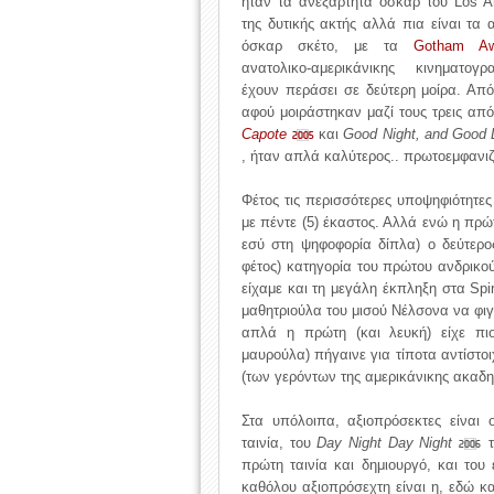
ήταν τα ανεξάρτητα όσκαρ του Los A
της δυτικής ακτής αλλά πια είναι τα 
όσκαρ σκέτο, με τα
Gotham Aw
ανατολικο-αμερικάνικης κινηματογ
έχουν περάσει σε δεύτερη μοίρα. Απ
αφού μοιράστηκαν μαζί τους τρεις από 
Capote
και
Good Night, and Good
2005
, ήταν απλά καλύτερος.. πρωτοεμφανιζ
Φέτος τις περισσότερες υποψηφιότητε
με πέντε (5) έκαστος. Αλλά ενώ η πρώ
εσύ στη ψηφοφορία δίπλα) ο δεύτερο
φέτος) κατηγορία του πρώτου ανδρικο
είχαμε και τη μεγάλη έκπληξη στα Spir
μαθητριούλα του μισού Νέλσονα να φιγ
απλά η πρώτη (και λευκή) είχε πι
μαυρούλα) πήγαινε για τίποτα αντίστο
(των γερόντων της αμερικάνικης ακαδη
Στα υπόλοιπα, αξιοπρόσεκτες είναι 
ταινία, του
Day Night Day Night
τ
2006
πρώτη ταινία και δημιουργό, και του
καθόλου αξιοπρόσεχτη είναι η, εδώ κ