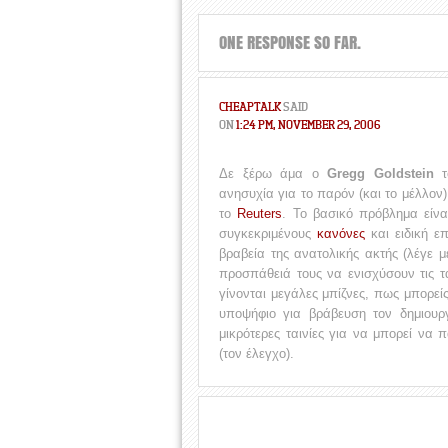
ONE RESPONSE SO FAR.
CHEAPTALK
SAID
ON
1:24 PM, NOVEMBER 29, 2006
Δε ξέρω άμα ο
Gregg Goldstein
το
ανησυχία για το παρόν (και το μέλλον
το
Reuters
. Το βασικό πρόβλημα είν
συγκεκριμένους
κανόνες
και ειδική ε
βραβεία της ανατολικής ακτής (λέγε 
προσπάθειά τους να ενισχύσουν τις ται
γίνονται μεγάλες μπίζνες, πως μπορεί
υποψήφιο για βράβευση τον δημιου
μικρότερες ταινίες για να μπορεί να 
(τον έλεγχο).