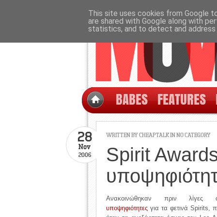
This site uses cookies from Google to 
are shared with Google along with per
statistics, and to detect and address
BABES
FEATURES
28
WRITTEN BY CHEAPTALK IN NO CATEGORY
Nov
Spirit Award
2006
υποψηφιότητ
Ανακοινώθηκαν πριν λίγες 
υποψηφιότητες
για τα φετινά Spirits, 