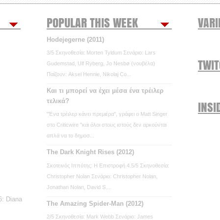
POPULAR THIS WEEK
VARI
Hodejegerne (2011)
3/5 Σκηνοθεσία: Morten Tyldum Σενάριο: Lars
TWI
Gudemstad, Ulf Ryberg, Jo Nesbø (νουβέλα)
Παίζουν: Aksel Hennie, Nikolaj Co...
Και τι μπορεί να έχει μέσα ένα τρέιλερ
τελικά?
INSI
"Ένα τρέιλερ κάνει πρεμιέρα", γράφει ο Matt Singer
στο Criticwire "και όλοι στους ιστούς δεν αρκούνται
απλά να το δημοσ...
The Dark Knight Rises (2012)
Σκοτεινός Ιππότης: Η Επιστροφή 4.5/5 Σκηνοθεσία:
Christopher Nolan Σενάριο: Christopher Nolan,
Jonathan Nolan, David S....
: Diana
The Amazing Spider-Man (2012)
2/5 Σκηνοθεσία: Mark Webb Σενάριο: James