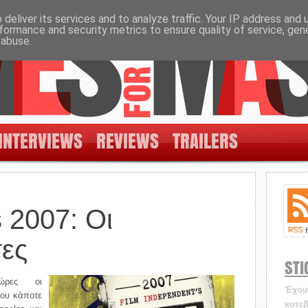
deliver its services and to analyze traffic. Your IP address and
formance and security metrics to ensure quality of service, ge
 abuse.
INTERVIEWS
REVIEWS
TRAILERS
s 2007: Οι
ες
STI
ώρες οι
Έχουν
που κάποτε
κατεβ