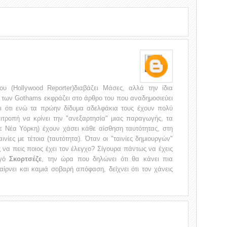
υ (Hollywood Reporter)διαβάζει Μάσες, αλλά την ίδια
) των Gothams εκφράζει στο άρθρο του που αναδημοσιεύει
αι ότι ενώ τα πρώην δίδυμα αδελφάκια τους έχουν πολύ
πιτροπή να κρίνει την "ανεξαρτησία" μιας παραγωγής, τα
με Νέα Υόρκη) έχουν χάσει κάθε αίσθηση ταυτότητας, στη
νίες με τέτοια (ταυτότητα). Όταν οι "ταινίες δημιουργών"
ς να πεις ποιος έχει τον έλεγχο? Σίγουρα πάντως να έχεις
ργό
Σκορτσέζε
, την ώρα που δηλώνει ότι θα κάνει πια
παίρνει και καμιά σοβαρή απόφαση, δείχνει ότι τον χάνεις