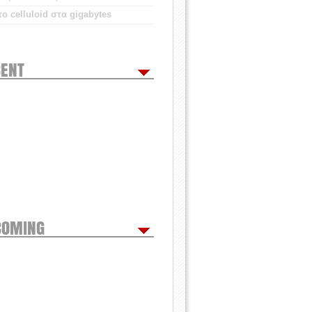
ο celluloid στα gigabytes
ENT
COMING