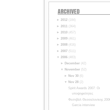
ARCHIVED
►
2012
(184)
►
2011
(364)
►
2010
(457)
►
2009
(461)
►
2008
(416)
►
2007
(511)
▼
2006
(483)
►
December
(42)
▼
November
(52)
►
Nov 30
(6)
▼
Nov 28
(2)
Spirit Awards 2007: Οι
υποψηφιότητες
Φεστιβάλ Θεσσαλονίκης 2006
Garcia interview