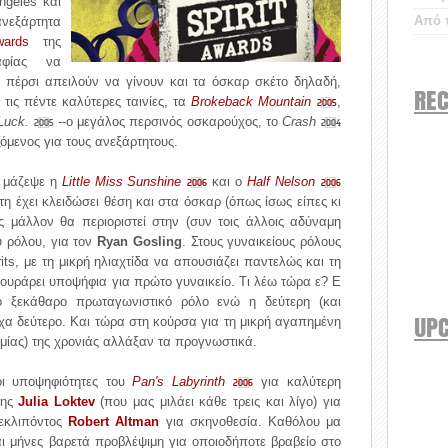
ngeles και
Από τ
ανεξάρτητα
ards
της
ραφίας να
ό πέρσι απειλούν να γίνουν και τα όσκαρ σκέτο δηλαδή,
REC
τις πέντε καλύτερες ταινίες, τα
Brokeback Mountain
,
2005
 Luck.
--ο μεγάλος περσινός οσκαρούχος, το
Crash
2005
2004
όμενος για τους ανεξάρτητους.
ς μάζεψε η
Little Miss Sunshine
και ο
Half Nelson
2006
2006
τη έχει κλειδώσει θέση και στα όσκαρ (όπως ίσως είπες κι
ς μάλλον θα περιοριστεί στην (συν τοις άλλοις αδύναμη
ύ ρόλου, για τον
Ryan Gosling
. Στους γυναικείους ρόλους
its, με τη μικρή ηλιαχτίδα να απουσιάζει παντελώς και τη
ουράρει υποψήφια για πρώτο γυναικείο. Τι λέω τώρα ε? Ε
ο ξεκάθαρο πρωταγωνιστικό ρόλο ενώ η δεύτερη (και
UP
ιχα δεύτερο. Και τώρα στη κούρσα για τη μικρή αγαπημένη
μίας) της χρονιάς αλλάξαν τα προγνωστικά.
οι υποψηφιότητες του
Pan's Labyrinth
για καλύτερη
2006
ης
Julia Loktev
(που μας μιλάει κάθε τρεις και λίγο) για
 εκλιπόντος
Robert Altman
για σκηνοθεσία. Καθόλου μα
αι μήνες βαρετά προβλέψιμη για οποιοδήποτε βραβείο στο