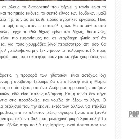
σε όλους, το διαφορετικό που φέρνει η ταινία είναι το
και ποιητικές εικόνες, το σεπτό έθνος των Ιουδαίων, μαζί
κεια της ταινίας σε κάθε είδους αγροτικές εργασίες. Πως
 το τυρί, πως πατάνε τα σταφύλια, όλα θα τα μάθετε από
γγελος έρχεται εδώ δίχως κρίνο και δίχως, δυστυχώς,
ίναι πιο εμφανίσιμος και σε νεαρότερη ηλικία απ' ότι
νται για τους χουρμάδες λίγο περισσότερο απ' όσο θα
κής λίγο έλειψε να μην ξεκινήσουν το πολύμηνο ταξίδι προς
αρδιά τους πέτρα και φόρτωσαν μια καμήλα χουρμάδες για
εξάρσεις, η προφορά των ηθοποιών είναι αστόχως όχι
ευνόητη σύμβαση: ξέρουμε δα ότι ο Ιωσήφ και η Μαρία
σο, μα τόσο ξεπερασμένο. Ακόμη και η μουσική, που ήταν
ινιών, εδώ είναι απλώς αδιάφορη. Και η ταινία δεν πήγε
ντια στις προσδοκίες, και νομίζω ότι ξέρω το λόγο. Ο
α ρεαλισμό που την έκανε, εκτός των άλλων, να επιλέξει
POP
αβικές επί το πλείστον ρίζες, σίγουρα ξίνισε στο ξανθό
ανατρεπτικό: να βάλει και μελαχρινό μικρό Χριστούλη! Το
και έβαλε στην κοιλιά της Μαρίας μωρό άσπρο σαν τον