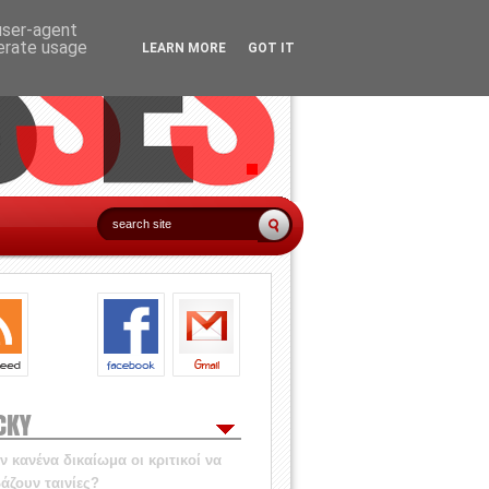
 user-agent
nerate usage
LEARN MORE
GOT IT
CKY
 κανένα δικαίωμα οι κριτικοί να
άζουν ταινίες?