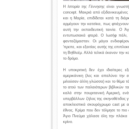
Η
Ιστορία της Γέννησης
είναι γνωστή 
concept. Μακριά από εξιδανικευμένες 
και η Μαρία, επιδίδεται κατά τη διάρ
αρμέγουν την κατσίκα, πως φτιάχνουν
αυτή την εκπαιδευτική ταινία. Ο Ά
εντυπωσιακά φτερά. Ο Ιωσήφ πάλι, ε
φανταζόμασταν. Οι μάγοι ενδιαφέρο
'πρεπε, και εξαιτίας αυτής της επιπλο
τη Βηθλεέμ. Αλλά τελικά έκαναν την κ
το δρόμο.
Η υποκριτική δεν έχει ιδιαίτερες 
αμερικάνικη (λες και απαλύνει την 
μιλούσαν άλλη γλώσσα) και το θέμα τό
το ατού των παλαιότερων βιβλικών τα
καλά στην πουριτανική Αμερική, ενά
υπερβάλλων ζήλος της σκηνοθέτιδος γι
αποκλειστικά σκουρόχρωμο cast με αρ
έθνος. Κρίμα που δεν τόλμησε το πιο 
Άγιο Πνεύμα χάλασε όλη την πλάκα 
κρίνο.