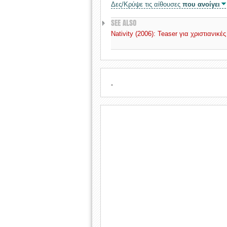
Δες/Κρύψε τις αίθουσες
που ανοίγει
SEE ALSO
Nativity (2006): Teaser για χριστιανικέ
.