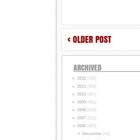
< OLDER POST
ARCHIVED
►
2012
(184)
►
2011
(364)
►
2010
(457)
►
2009
(461)
►
2008
(416)
►
2007
(511)
▼
2006
(483)
▼
December
(42)