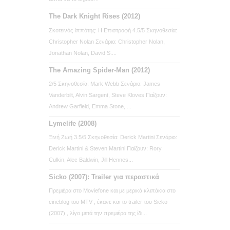
The Dark Knight Rises (2012)
Σκοτεινός Ιππότης: Η Επιστροφή 4.5/5 Σκηνοθεσία:
Christopher Nolan Σενάριο: Christopher Nolan,
Jonathan Nolan, David S....
The Amazing Spider-Man (2012)
2/5 Σκηνοθεσία: Mark Webb Σενάριο: James
Vanderbilt, Alvin Sargent, Steve Kloves Παίζουν:
Andrew Garfield, Emma Stone, ...
Lymelife (2008)
Ξινή Ζωή 3.5/5 Σκηνοθεσία: Derick Martini Σενάριο:
Derick Martini & Steven Martini Παίζουν: Rory
Culkin, Alec Baldwin, Jill Hennes...
Sicko (2007): Trailer για περαστικά
Πρεμιέρα στο Moviefone και με μερικά κλιπάκια στο
cineblog του MTV , έκανε και το trailer του Sicko
(2007) , λίγο μετά την πρεμιέρα της ίδι...