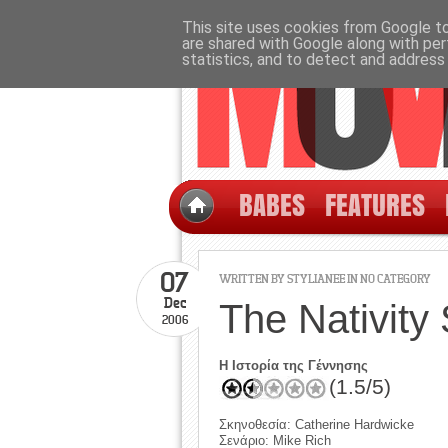
This site uses cookies from Google to 
are shared with Google along with per
statistics, and to detect and address
BABES
FEATURES
07
WRITTEN BY STYLIANEE IN NO CATEGORY
Dec
The Nativity 
2006
Η Ιστορία της Γέννησης
(1.5/5)
Σκηνοθεσία: Catherine Hardwicke
Σενάριο: Mike Rich