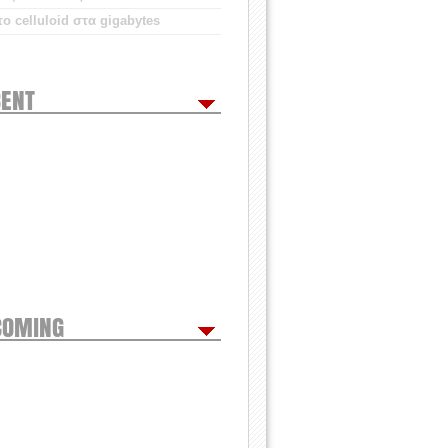
ο celluloid στα gigabytes
ENT
COMING