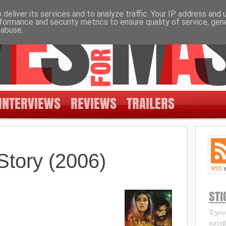
deliver its services and to analyze traffic. Your IP address and
formance and security metrics to ensure quality of service, ge
 abuse.
INTERVIEWS
REVIEWS
TRAILERS
Story (2006)
STI
Έχουν
κατεβ