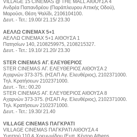
VILLAGE 15 CINEMAS @ THE MALL ΑΙΘΟΥΣΑ 4
Aνδρέα Παπανδρέου (Παράπλευρου Αττικής Οδού),
Μαρούσι, Θέση Ψαλίδι, 2106104100.
Δευτ. - Τετ.: 19.00/ 21.15/ 23.30
ΑΕΛΛΩ CINEMAX 5+1
ΑΕΛΛΩ CINEMAX 5+1 ΑΙΘΟΥΣΑ 1
Πατησίων 140, 2108259975, 2108215327.
Δευτ. - Τετ.: 19.10/ 21.20/ 23.30
STER CINEMAS ΑΓ. ΕΛΕΥΘΕΡΙΟΣ
STER CINEMAS ΑΓ. ΕΛΕΥΘΕΡΙΟΣ ΑΙΘΟΥΣΑ 2
Αχαρνών 373-375. (ΗΣΑΠ Αγ. Ελευθέριος), 2102371000.
Τηλ. Κρατήσεων 2102371000.
Δευτ. - Τετ.: 00.20
STER CINEMAS ΑΓ. ΕΛΕΥΘΕΡΙΟΣ ΑΙΘΟΥΣΑ 8
Αχαρνών 373-375. (ΗΣΑΠ Αγ. Ελευθέριος), 2102371000.
Τηλ. Κρατήσεων 2102371000.
Δευτ. - Τετ.: 19.30/ 21.40
VILLAGE CINEMAS ΠΑΓΚΡΑΤΙ
VILLAGE CINEMAS ΠΑΓΚΡΑΤΙ ΑΙΘΟΥΣΑ 4
Υμηττού 110 & Χρεμωνίδου (Εμπ. Κέντρο Athens