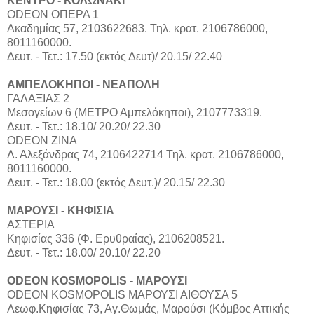
ΚΕΝΤΡΟ - ΚΟΛΩΝΑΚΙ
ODEON ΟΠΕΡΑ 1
Ακαδημίας 57, 2103622683. Τηλ. κρατ. 2106786000,
8011160000.
Δευτ. - Τετ.: 17.50 (εκτός Δευτ)/ 20.15/ 22.40
ΑΜΠΕΛΟΚΗΠΟΙ - ΝΕΑΠΟΛΗ
ΓΑΛΑΞΙΑΣ 2
Μεσογείων 6 (ΜΕΤΡΟ Αμπελόκηποι), 2107773319.
Δευτ. - Τετ.: 18.10/ 20.20/ 22.30
ODEON ΖΙΝΑ
Λ. Αλεξάνδρας 74, 2106422714 Τηλ. κρατ. 2106786000,
8011160000.
Δευτ. - Τετ.: 18.00 (εκτός Δευτ.)/ 20.15/ 22.30
ΜΑΡΟΥΣΙ - ΚHΦΙΣΙΑ
ΑΣΤΕΡΙΑ
Κηφισίας 336 (Φ. Ερυθραίας), 2106208521.
Δευτ. - Τετ.: 18.00/ 20.10/ 22.20
ODEON KOSMOPOLIS - ΜΑΡΟΥΣΙ
ODEON KOSMOPOLIS ΜΑΡΟΥΣΙ ΑΙΘΟΥΣΑ 5
Λεωφ.Κηφισίας 73, Αγ.Θωμάς, Μαρούσι (Κόμβος Αττικής