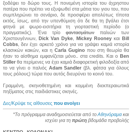
ξοδέψει το δώρο τους. Η πονεμένη ιστορία του άχρηστου
πατέρα που πρέπει να εξυψωθεί στα μάτια του γιου του, που
συμπληρώνει το σενάριο, δε προσφέρει απολύτως τίποτα
εκτός, ίσως, από την υπενθύμιση ότι δε θα τη βγάλει έτσι
φτηνά με ψωρο-εισιτήρια τη γιορταστική περίοδο (ο
πραγματικός). Ένα τρίο
φαντασμάτων
παλιών των
Χριστουγέννων,
Dick Van Dyke
,
Mickey Rooney
και
Bill
Cobbs
, δεν έχει αρκετό χρόνο για να γράψει καμιά ιστορία
κλασικών κακών, και η
Carla Gugino
που στη θεωρία θα
ήταν το αίσθημα εμφανίζεται μόνο.. στα credits. Και ο
Ben
Stiller
θα περίμενες να έχει καμιά διαφορετική φιλοδοξία από
το να γίνει ο παλιός
Adam Sandler
(βλ. φάτσα για όλους
τους ρόλους) τώρα που αυτός διευρύνει το κοινό του.
Γραμμένη, σκηνοθετημένη και κομμένη διεκπεραιωτικά
πηξίματος στις παιδιάστικες σκηνές.
Δες/Κρύψε τις αίθουσες
που ανοίγει
*Το πρόγραμμα αναδημοσιεύεται από το
Αθηνόραμα
και
ισχύει για τη
πρώτη
βδομάδα προβολής