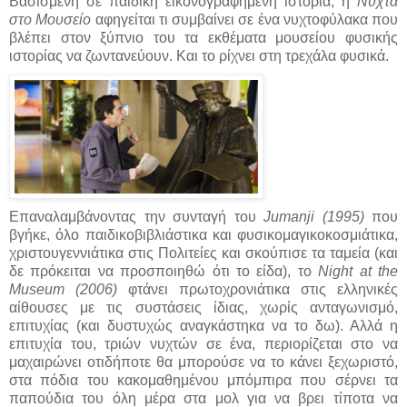
Βασισμένη σε παιδική εικονογραφημένη ιστορία, η
Νύχτα
στο Μουσείο
αφηγείται τι συμβαίνει σε ένα νυχτοφύλακα που
βλέπει στον ξύπνιο του τα εκθέματα μουσείου φυσικής
ιστορίας να ζωντανεύουν. Και το ρίχνει στη τρεχάλα φυσικά.
Επαναλαμβάνοντας την συνταγή του
Jumanji (1995)
που
βγήκε, όλο παιδικοβιβλιάστικα και φυσικομαγικοκοσμιάτικα,
χριστουγεννιάτικα στις Πολιτείες και σκούπισε τα ταμεία (και
δε πρόκειται να προσποιηθώ ότι το είδα), το
Night at the
Museum (2006)
φτάνει πρωτοχρονιάτικα στις ελληνικές
αίθουσες με τις συστάσεις ίδιας, χωρίς ανταγωνισμό,
επιτυχίας (και δυστυχώς αναγκάστηκα να το δω). Αλλά η
επιτυχία του, τριών νυχτών σε ένα, περιορίζεται στο να
μαχαιρώνει οτιδήποτε θα μπορούσε να το κάνει ξεχωριστό,
στα πόδια του κακομαθημένου μπόμπιρα που σέρνει τα
παπούδια του όλη μέρα στα μολ για να βρει τίποτα να