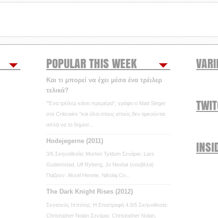
POPULAR THIS WEEK
VARI
Και τι μπορεί να έχει μέσα ένα τρέιλερ
τελικά?
TWI
"Ένα τρέιλερ κάνει πρεμιέρα", γράφει ο Matt Singer
στο Criticwire "και όλοι στους ιστούς δεν αρκούνται
απλά να το δημοσ...
Hodejegerne (2011)
INSI
3/5 Σκηνοθεσία: Morten Tyldum Σενάριο: Lars
Gudemstad, Ulf Ryberg, Jo Nesbø (νουβέλα)
Παίζουν: Aksel Hennie, Nikolaj Co...
The Dark Knight Rises (2012)
Σκοτεινός Ιππότης: Η Επιστροφή 4.5/5 Σκηνοθεσία:
Christopher Nolan Σενάριο: Christopher Nolan,