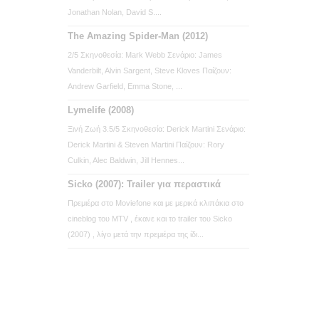
Jonathan Nolan, David S....
The Amazing Spider-Man (2012)
2/5 Σκηνοθεσία: Mark Webb Σενάριο: James
Vanderbilt, Alvin Sargent, Steve Kloves Παίζουν:
Andrew Garfield, Emma Stone, ...
Lymelife (2008)
Ξινή Ζωή 3.5/5 Σκηνοθεσία: Derick Martini Σενάριο:
Derick Martini & Steven Martini Παίζουν: Rory
Culkin, Alec Baldwin, Jill Hennes...
Sicko (2007): Trailer για περαστικά
Πρεμιέρα στο Moviefone και με μερικά κλιπάκια στο
cineblog του MTV , έκανε και το trailer του Sicko
(2007) , λίγο μετά την πρεμιέρα της ίδι...