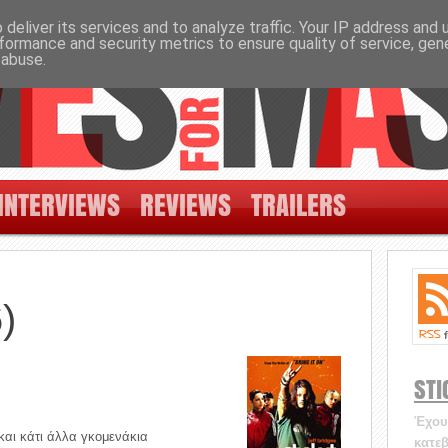
deliver its services and to analyze traffic. Your IP address and
formance and security metrics to ensure quality of service, ge
 abuse.
INTERVIEWS
REVIEWS
TRAILERS
)
STI
Έχουν
 και κάτι άλλα γκομενάκια
κατεβ