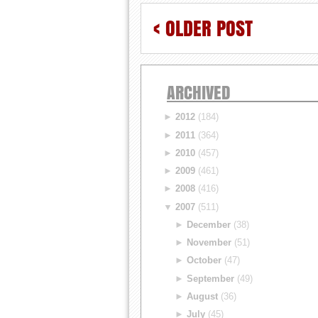
< OLDER POST
ARCHIVED
►
2012
(184)
►
2011
(364)
►
2010
(457)
►
2009
(461)
►
2008
(416)
▼
2007
(511)
►
December
(38)
►
November
(51)
►
October
(47)
►
September
(49)
►
August
(36)
►
July
(45)