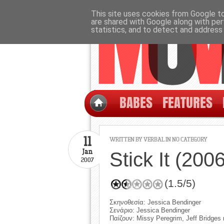
This site uses cookies from Google to 
are shared with Google along with per
statistics, and to detect and address
BABES
FEATURES
11
WRITTEN BY
VERBAL
IN NO CATEGORY
Jan
Stick It (2006
2007
(1.5/5)
Σκηνοθεσία: Jessica Bendinger
Σενάριο: Jessica Bendinger
Παίζουν: Missy Peregrim, Jeff Bridges