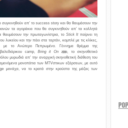
α συγκινηθούν απ’ τo success story και θα θαυμάσουν την
ρονών τα αγοράκια που θα συγκινηθούν απ’ τα κολλητά
 θα θαυμάσουν την πρωταγωνίστρια, το
Stick It
παίρνει τη
ου λυκείου και την πάει στα ταρτάν, κομπλέ με τις κλίκες,
α με το Ανώτερο Πεπρωμένο. Γέννημα θρέμμα της
αβαλεδιάρικου camp,
Bring it On
, το σκηνοθετικό
2000
θόλου μυρωδιά απ’ την αναρχική σκηνοθετική διάθεση του
αναμενόμενα μονοπάτια των MTVστικων εξάρσεων, με αυτό
age μονάχα, να το κρατά στην κρούστα της μάζας των
POP