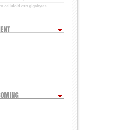
ο celluloid στα gigabytes
ENT
COMING