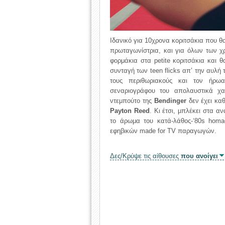
Ιδανικό για 10χρονα κοριτσάκια που θ
πρωταγωνίστρια, και για όλων των χ
φορμάκια στα petite κοριτσάκια και
συνταγή των teen flicks απ’ την αυλή τ
τους περιθωριακούς και τον ήρω
σεναριογράφου του απολαυστικά χ
ντεμπούτο της
Bendinger
δεν έχει κα
Payton Reed
. Κι έτσι, μπλέκει στα 
το άρωμα του κατά-λάθος-‘80s hom
εφηβικών made for TV παραγωγών.
Δες/Κρύψε τις αίθουσες
που ανοίγει