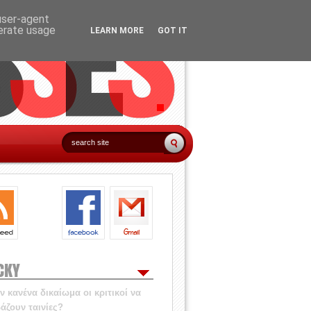
 user-agent
nerate usage
LEARN MORE
GOT IT
CKY
 κανένα δικαίωμα οι κριτικοί να
άζουν ταινίες?