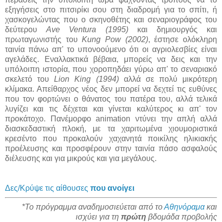
εξηγήσεις στο πιτσιρίκι σου στη διαδρομή για το σπίτι, ή
χασκογελώντας που ο σκηνοθέτης και σεναριογράφος του
δεύτερου
Ave Ventura (1995)
και δημιουργός και
πρωταγωνιστής του
Kung Pow (2002)
, έστησε ολόκληρη
ταινία πάνω απ' το υπονοούμενο ότι οι αγριολεσβίες είναι
αγελάδες. Εναλλακτικά βέβαια, μπορείς να δεις και την
υπόλοιπη ιστορία, που χοροπηδάει γύρω απ' το σεναριακό
σκελετό του
Lion King (1994)
αλλά σε πολύ μικρότερη
κλίμακα. Απείθαρχος νέος δεν μπορεί να δεχτεί τις ευθύνες
που τον φορτώνει ο θάνατος του πατέρα του, αλλά τελικά
λυγίζει και τις δέχεται και γίνεται καλύτερος κι απ' τον
προκάτοχο. Πανέμορφο animation ντύνει την απλή αλλά
διασκεδαστική πλοκή, με τα χαριτωμένα χιουμοριστικά
κρεσέντο που προκαλούν χαχανητά ποικίλης ηλικιακής
προέλευσης και προσφέρουν στην ταινία πάσο ασφαλούς
διέλευσης και για μικρούς και για μεγάλους.
Δες/Κρύψε τις αίθουσες
που ανοίγει
*Το πρόγραμμα αναδημοσιεύεται από το
Αθηνόραμα
και
ισχύει για τη
πρώτη
βδομάδα προβολής