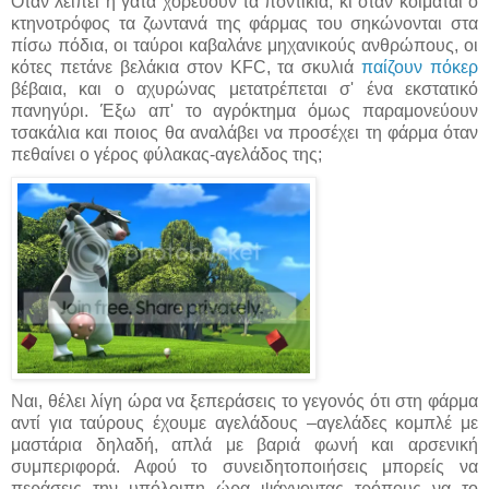
Όταν λείπει η γάτα χορεύουν τα ποντίκια, κι όταν κοιμάται ο
κτηνοτρόφος τα ζωντανά της φάρμας του σηκώνονται στα
πίσω πόδια, οι ταύροι καβαλάνε μηχανικούς ανθρώπους, οι
κότες πετάνε βελάκια στον KFC, τα σκυλιά
παίζουν πόκερ
βέβαια, και ο αχυρώνας μετατρέπεται σ' ένα εκστατικό
πανηγύρι. Έξω απ' το αγρόκτημα όμως παραμονεύουν
τσακάλια και ποιος θα αναλάβει να προσέχει τη φάρμα όταν
πεθαίνει ο γέρος φύλακας-αγελάδος της;
Ναι, θέλει λίγη ώρα να ξεπεράσεις το γεγονός ότι στη φάρμα
αντί για ταύρους έχουμε αγελάδους –αγελάδες κομπλέ με
μαστάρια δηλαδή, απλά με βαριά φωνή και αρσενική
συμπεριφορά. Αφού το συνειδητοποιήσεις μπορείς να
περάσεις την υπόλοιπη ώρα ψάχνοντας τρόπους να το