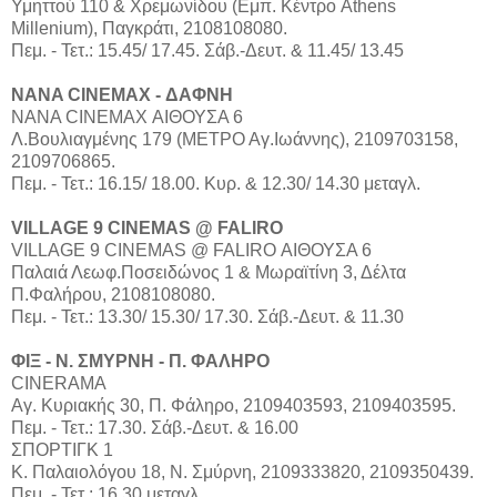
Υμηττού 110 & Χρεμωνίδου (Εμπ. Κέντρο Athens
Millenium), Παγκράτι, 2108108080.
Πεμ. - Τετ.: 15.45/ 17.45. Σάβ.-Δευτ. & 11.45/ 13.45
NANA CINEMAX - ΔΑΦΝΗ
ΝΑΝΑ CINEMAX ΑΙΘΟΥΣΑ 6
Λ.Βουλιαγμένης 179 (ΜΕΤΡΟ Αγ.Ιωάννης), 2109703158,
2109706865.
Πεμ. - Τετ.: 16.15/ 18.00. Κυρ. & 12.30/ 14.30 μεταγλ.
VILLAGE 9 CINEMAS @ FALIRO
VILLAGE 9 CINEMAS @ FALIRO ΑΙΘΟΥΣΑ 6
Παλαιά Λεωφ.Ποσειδώνος 1 & Μωραϊτίνη 3, Δέλτα
Π.Φαλήρου, 2108108080.
Πεμ. - Τετ.: 13.30/ 15.30/ 17.30. Σάβ.-Δευτ. & 11.30
ΦΙΞ - Ν. ΣΜΥΡΝΗ - Π. ΦΑΛΗΡΟ
CINERAMA
Αγ. Κυριακής 30, Π. Φάληρο, 2109403593, 2109403595.
Πεμ. - Τετ.: 17.30. Σάβ.-Δευτ. & 16.00
ΣΠΟΡΤΙΓΚ 1
Κ. Παλαιολόγου 18, Ν. Σμύρνη, 2109333820, 2109350439.
Πεμ. - Τετ.: 16.30 μεταγλ.