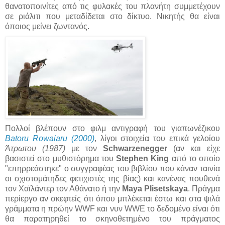
θανατοποινίτες από τις φυλακές του πλανήτη συμμετέχουν
σε ριάλιτι που μεταδίδεται στο δίκτυο. Νικητής θα είναι
όποιος μείνει ζωντανός.
Πολλοί βλέπουν στο φιλμ αντιγραφή του γιαπωνέζικου
Batoru Rowaiaru (2000)
, λίγοι στοιχεία του επικά γελοίου
Άτρωτου (1987)
με τον
Schwarzenegger
(αν και είχε
βασιστεί στο μυθιστόρημα του
Stephen King
από το οποίο
"επηρρεάστηκε" ο συγγραφέας του βιβλίου που κάναν ταινία
οι σχιστομάτηδες φετιχιστές της βίας) και κανένας πουθενά
τον Χαϊλάντερ τον Αθάνατο ή την
Maya Plisetskaya
. Πράγμα
περίεργο αν σκεφτείς ότι όπου μπλέκεται έστω και στα ψιλά
γράμματα η πρώην WWF και νυν WWE το δεδομένο είναι ότι
θα παρατηρηθεί το σκηνοθετημένο του πράγματος