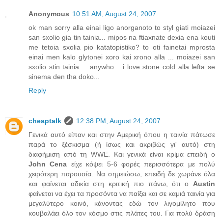
Anonymous
10:51 AM, August 24, 2007
ok man sorry alla einai ligo anorganoto to styl giati moiazei
san sxolio gia tin tainia... mipos na ftiaxnate dexia ena kouti
me tetoia sxolia pio katatopistiko? to oti fainetai mprosta
einai men kalo glytonei xoro kai xrono alla ... moiazei san
sxolio stin tainia.... anywho... i love stone cold alla lefta se
sinema den tha doko...
Reply
cheaptalk
12:38 PM, August 24, 2007
Γενικά αυτό είπαν και στην Αμερική όπου η ταινία πάτωσε
παρά το ξέσκισμα (ή ίσως και ακριβώς γι' αυτό) στη
διαφήμιση από τη WWE. Και γενικά είναι κρίμα επειδή o
John Cena
είχε κόψει 5-6 φορές περισσότερα με πολύ
χειρότερη παρουσία. Να σημειώσω, επειδή δε χωράνε όλα
και φαίνεται αδικία στη κριτική πιο πάνω, ότι ο
Austin
φαίνεται να έχει τα προσόντα να παίξει και σε καμιά ταινία για
μεγαλύτερο κοινό, κάνοντας εδώ τον λιγομίλητο που
κουβαλάει όλο τον κόσμο στις πλάτες του. Για πολύ δράση