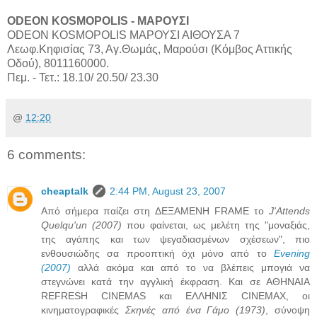
ODEON KOSMOPOLIS - ΜΑΡΟΥΣΙ
ODEON KOSMOPOLIS ΜΑΡΟΥΣΙ ΑΙΘΟΥΣΑ 7
Λεωφ.Κηφισίας 73, Αγ.Θωμάς, Μαρούσι (Κόμβος Αττικής
Οδού), 8011160000.
Πεμ. - Τετ.: 18.10/ 20.50/ 23.30
@
12:20
6 comments:
cheaptalk
2:44 PM, August 23, 2007
Από σήμερα παίζει στη ΔΕΞΑΜΕΝΗ FRAME το
J'Attends
Quelqu'un (2007)
που φαίνεται, ως μελέτη της "μοναξιάς,
της αγάπης και των ψεγαδιασμένων σχέσεων", πιο
ενθουσιώδης σα προοπτική όχι μόνο από το
Evening
(2007)
αλλά ακόμα και από το να βλέπεις μπογιά να
στεγνώνει κατά την αγγλική έκφραση. Και σε ΑΘΗΝΑΙΑ
REFRESH CINEMAS και ΕΛΛΗΝΙΣ CINEMAX, οι
κινηματογραφικές
Σκηνές από ένα Γάμο (1973)
, σύνοψη