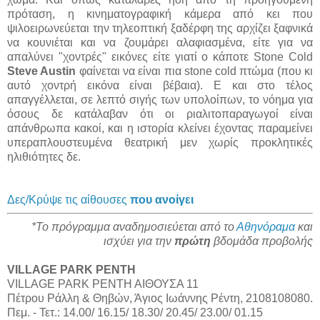
πρόταση, η κινηματογραφική κάμερα από κει που
ψιλοειρωνεύεται την τηλεοπτική ξαδέρφη της αρχίζει ξαφνικά
να κουνιέται και να ζουμάρει αλαφιασμένα, είτε για να
απαλύνει "χοντρές" εικόνες είτε γιατί ο κάποτε Stone Cold
Steve Austin
φαίνεται να είναι πια stone cold πτώμα (που κι
αυτό χοντρή εικόνα είναι βέβαια). Ε και στο τέλος
απαγγέλλεται, σε λεπτό σιγής των υπολοίπων, το νόημα για
όσους δε κατάλαβαν ότι οι ριαλιτοπαραγωγοί είναι
απάνθρωπα κακοί, και η ιστορία κλείνει έχοντας παραμείνει
υπεραπλουστευμένα θεατρική μεν χωρίς προκλητικές
ηλιθιότητες δε.
Δες/Κρύψε τις αίθουσες
που ανοίγει
*Το πρόγραμμα αναδημοσιεύεται από το
Αθηνόραμα
και
ισχύει για την
πρώτη
βδομάδα προβολής
VILLAGE PARK ΡΕΝΤΗ
VILLAGE PARK ΡΕΝΤΗ ΑΙΘΟΥΣΑ 11
Πέτρου Ράλλη & Θηβών, Άγιος Ιωάννης Ρέντη, 2108108080.
Πεμ. - Τετ.: 14.00/ 16.15/ 18.30/ 20.45/ 23.00/ 01.15