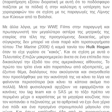
(παρατήρηση εξίσου διορατική με αυτή ότι το ποδόσφαιρο
παίζεται με τα πόδια) ή στην καλύτερη η υστέρηση των
χορογραφιών του σε σχέση με τις παραγωγές της
Λίμνης
των Κύκνων
από το Bolshoi.
Με άλλα λόγια, με την WWE Films στην παραγωγή και
πρωταγωνιστή τον μεγαλύτερο αστέρα της μητρικής της
εταιρίας στα τέλη της προηγούμενης δεκαετίας, μέτρο
σύγκρισης δεν μπορεί να είναι παρά κάτι τερατουργήματα
τύπου
The Marine (2006)
ή καμιά ταινία του
Hulk Hogan
όταν το είχε γυρίσει σε "κακός". Και σε σχέση με αυτά ο
Τελευταίος Επιζών
μακροημερεύει άνετα σε ένα επίπεδο που
δικαιολογεί την έξοδό του στις αμερικάνικες αίθουσες. Το
πρώτο του τρίτο είναι κάτι παραπάνω από αξιοπρεπές, με
έξυπνο θέμα, διαλόγους που ακούγονται και σκηνοθεσία
που προσλήφθηκε για την ικανότητά της να κάνει τα λίγα να
φαίνονται περισσότερα (και κάνει τα κάποια ακόμα πιο
πολλά). Μετά φυσιολογικά αρχίζουν να εφαρμόζονται οι
κανόνες του tag team και ο SAS με το τόξο πρέπει να
περιμένει μέχρι ο καρατίστας με τα μαχαίρια κουζίνας που
τον κοπανάει ο πεζοναύτης με τα αρθριτικά να έχει δυο χέρια
ένα πόδι και ένα πρησμένο στρουμπουλό μάγουλο στο
χώμα. Και όπως κατάλαβες ήδη από τη προηγούμενη