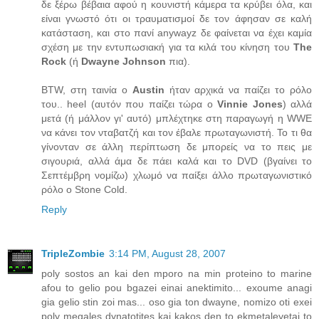
δε ξέρω βέβαια αφού η κουνιστή κάμερα τα κρύβει όλα, και
είναι γνωστό ότι οι τραυματισμοί δε τον άφησαν σε καλή
κατάσταση, και στο πανί anywayz δε φαίνεται να έχει καμία
σχέση με την εντυπωσιακή για τα κιλά του κίνηση του
The
Rock
(ή
Dwayne Johnson
πια).
BTW, στη ταινία ο
Austin
ήταν αρχικά να παίζει το ρόλο
του.. heel (αυτόν που παίζει τώρα ο
Vinnie Jones
) αλλά
μετά (ή μάλλον γι' αυτό) μπλέχτηκε στη παραγωγή η WWE
να κάνει τον νταβατζή και τον έβαλε πρωταγωνιστή. Το τι θα
γίνονταν σε άλλη περίπτωση δε μπορείς να το πεις με
σιγουριά, αλλά άμα δε πάει καλά και το DVD (βγαίνει το
Σεπτέμβρη νομίζω) χλωμό να παίξει άλλο πρωταγωνιστικό
ρόλο ο Stone Cold.
Reply
TripleZombie
3:14 PM, August 28, 2007
poly sostos an kai den mporo na min proteino to marine
afou to gelio pou bgazei einai anektimito... exoume anagi
gia gelio stin zoi mas... oso gia ton dwayne, nomizo oti exei
poly megales dynatotites kai kakos den to ekmetaleyetai to