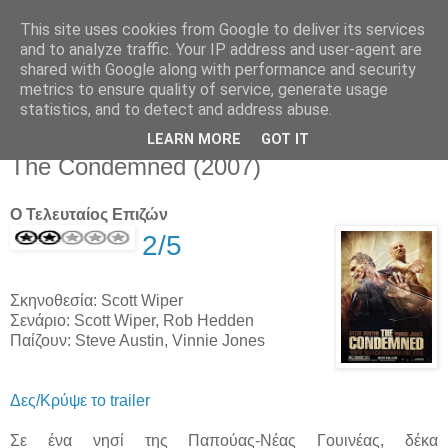
This site uses cookies from Google to deliver its services
Movies For The Masses
and to analyze traffic. Your IP address and user-agent are
shared with Google along with performance and security
metrics to ensure quality of service, generate usage
Challenging common sense since 2004
statistics, and to detect and address abuse.
LEARN MORE
GOT IT
Thursday, August 23, 2007
The Condemned (2007)
Ο Τελευταίος Επιζών
2/5
Σκηνοθεσία: Scott Wiper
Σενάριο: Scott Wiper, Rob Hedden
Παίζουν: Steve Austin, Vinnie Jones
Δες/Κρύψε το trailer
Σε ένα νησί της Παπούας-Νέας Γουινέας, δέκα