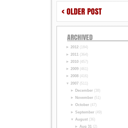
< OLDER POST
ARCHIVED
►
2012
(184)
►
2011
(364)
►
2010
(457)
►
2009
(461)
►
2008
(416)
▼
2007
(511)
►
December
(38)
►
November
(51)
►
October
(47)
►
September
(49)
▼
August
(36)
►
Aug 31
(2)