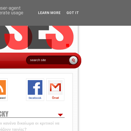
 user-agent
nerate usage
LEARN MORE
GOT IT
CKY
 κανένα δικαίωμα οι κριτικοί να
άζουν ταινίες?