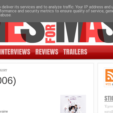
deliver its services and to analyze traffic. Your IP address and
formance and security metrics to ensure quality of service, ge
 abuse.
INTERVIEWS
REVIEWS
TRAILERS
EGORY
006)
STI
Έχουν
avaine
κατεβ