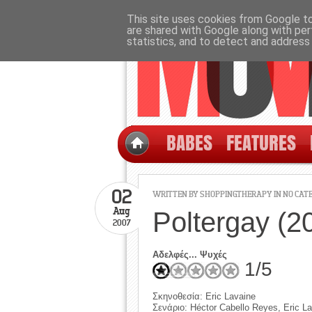
This site uses cookies from Google to 
are shared with Google along with per
statistics, and to detect and address
BABES
FEATURES
02
WRITTEN BY SHOPPINGTHERAPY IN NO CAT
Aug
Poltergay (2
2007
Αδελφές... Ψυχές
1/5
Σκηνοθεσία: Eric Lavaine
Σενάριο: Héctor Cabello Reyes, Eric L