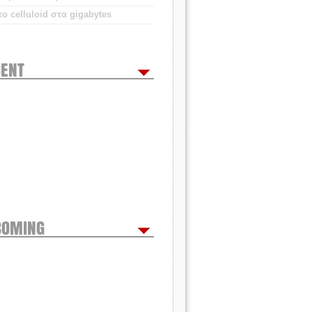
ο celluloid στα gigabytes
ENT
COMING