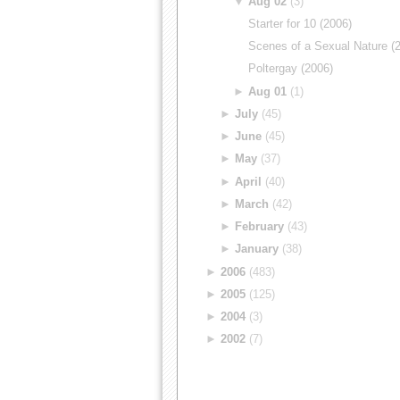
▼
Aug 02
(3)
Starter for 10 (2006)
Scenes of a Sexual Nature (
Poltergay (2006)
►
Aug 01
(1)
►
July
(45)
►
June
(45)
►
May
(37)
►
April
(40)
►
March
(42)
►
February
(43)
►
January
(38)
►
2006
(483)
►
2005
(125)
►
2004
(3)
►
2002
(7)