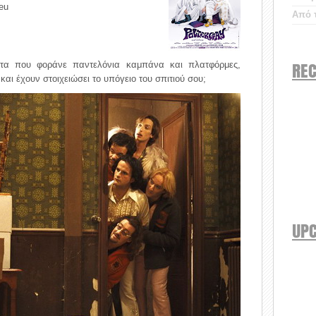
ieu
Από τ
REC
ατα που φοράνε παντελόνια καμπάνα και πλατφόρμες,
αι έχουν στοιχειώσει το υπόγειο του σπιτιού σου;
UP