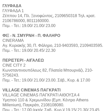
ΓΛΥΦΑΔΑ
ΓΛΥΦΑΔΑ 1
Ζέππου 14, Πλ. Ξενοφώντος, 2109650318 Τηλ. κρατ.
2106786000, 8011160000.
Πεμ. - Τετ.: 19.00/ 21.00/ 23.00
ΦΙΞ - Ν. ΣΜΥΡΝΗ - Π. ΦΑΛΗΡΟ
CINERAMA
Αγ. Κυριακής 30, Π. Φάληρο, 210-9403593, 2109403595.
Πεμ. - Τετ.: 19.00/ 20.45/ 22.30
ΠΕΡΙΣΤΕΡΙ - ΑΙΓΑΛΕΩ
CINE CITY 2
Κωνσταντινουπόλεως 82, Πλατεία Μπουρνάζι, 210-
5756243.
Πεμ. - Τετ.: 19.00/ 21.00/ 23.00. Σάβ., Κυρ. & 17.00
VILLAGE CINEMAS ΠΑΓΚΡΑΤΙ
VILLAGE CINEMAS ΠΑΓΚΡΑΤΙ ΑΙΘΟΥΣΑ 4
Υμηττού 110 & Χρεμωνίδου (Εμπ. Κέντρο Athens
Millenium), Παγκράτι, 2108108080.
Πεμ. - Τετ.: 17.00 (εκτός Σαβ., Κυρ.)/ 19.15/ 21.30/ 23.45