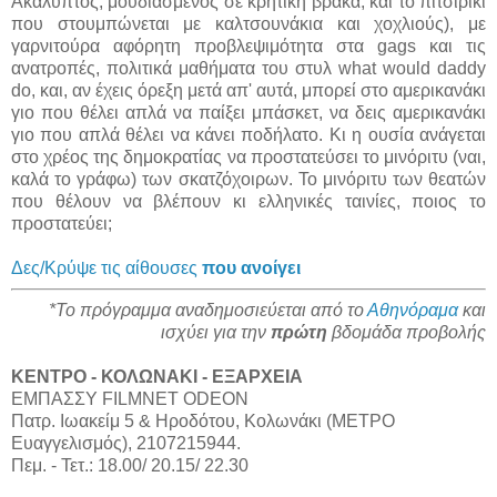
Ακάλυπτος, μουδιασμένος σε κρητική βράκα, και το πιτσιρίκι
που στουμπώνεται με καλτσουνάκια και χοχλιούς), με
γαρνιτούρα αφόρητη προβλεψιμότητα στα gags και τις
ανατροπές, πολιτικά μαθήματα του στυλ what would daddy
do, και, αν έχεις όρεξη μετά απ' αυτά, μπορεί στο αμερικανάκι
γιο που θέλει απλά να παίξει μπάσκετ, να δεις αμερικανάκι
γιο που απλά θέλει να κάνει ποδήλατο. Κι η ουσία ανάγεται
στο χρέος της δημοκρατίας να προστατεύσει το μινόριτυ (ναι,
καλά το γράφω) των σκατζόχοιρων. Το μινόριτυ των θεατών
που θέλουν να βλέπουν κι ελληνικές ταινίες, ποιος το
προστατεύει;
Δες/Κρύψε τις αίθουσες
που ανοίγει
*Το πρόγραμμα αναδημοσιεύεται από το
Αθηνόραμα
και
ισχύει για την
πρώτη
βδομάδα προβολής
ΚΕΝΤΡΟ - ΚΟΛΩΝΑΚΙ - ΕΞΑΡΧΕΙΑ
ΕΜΠΑΣΣΥ FILMNET ODEON
Πατρ. Ιωακείμ 5 & Ηροδότου, Κολωνάκι (ΜΕΤΡΟ
Ευαγγελισμός), 2107215944.
Πεμ. - Τετ.: 18.00/ 20.15/ 22.30