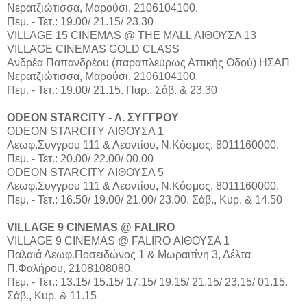
Νερατζιώτισσα, Μαρούσι, 2106104100.
Πεμ. - Τετ.: 19.00/ 21.15/ 23.30
VILLAGE 15 CINEMAS @ THE MALL ΑΙΘΟΥΣΑ 13
VILLAGE CINEMAS GOLD CLASS
Aνδρέα Παπανδρέου (παραπλεύρως Αττικής Οδού) ΗΣΑΠ
Νερατζιώτισσα, Μαρούσι, 2106104100.
Πεμ. - Τετ.: 19.00/ 21.15. Παρ., Σάβ. & 23.30
ODEON STARCITY - Λ. ΣΥΓΓΡΟΥ
ODEON STARCITY ΑΙΘΟΥΣΑ 1
Λεωφ.Συγγρου 111 & Λεοντίου, Ν.Κόσμος, 8011160000.
Πεμ. - Τετ.: 20.00/ 22.00/ 00.00
ODEON STARCITY ΑΙΘΟΥΣΑ 5
Λεωφ.Συγγρου 111 & Λεοντίου, Ν.Κόσμος, 8011160000.
Πεμ. - Τετ.: 16.50/ 19.00/ 21.00/ 23.00. Σάβ., Κυρ. & 14.50
VILLAGE 9 CINEMAS @ FALIRO
VILLAGE 9 CINEMAS @ FALIRO ΑΙΘΟΥΣΑ 1
Παλαιά Λεωφ.Ποσειδώνος 1 & Μωραϊτίνη 3, Δέλτα
Π.Φαλήρου, 2108108080.
Πεμ. - Τετ.: 13.15/ 15.15/ 17.15/ 19.15/ 21.15/ 23.15/ 01.15.
Σάβ., Κυρ. & 11.15