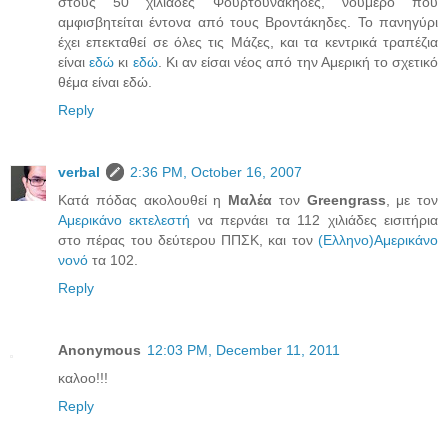
στους 50 χιλιάδες Φουρτουνάκηδες, νούμερο που
αμφισβητείται έντονα από τους Βροντάκηδες. Το πανηγύρι
έχει επεκταθεί σε όλες τις Μάζες, και τα κεντρικά τραπέζια
είναι
εδώ
κι
εδώ
. Κι αν είσαι νέος από την Αμερική το σχετικό
θέμα είναι εδώ.
Reply
verbal
2:36 PM, October 16, 2007
Κατά πόδας ακολουθεί η
Μαλέα
τον
Greengrass
, με τον
Αμερικάνο εκτελεστή
να περνάει τα 112 χιλιάδες εισιτήρια
στο πέρας του δεύτερου ΠΠΣΚ, και τον
(Ελληνο)Αμερικάνο
νονό
τα 102.
Reply
Anonymous
12:03 PM, December 11, 2011
καλοο!!!
Reply