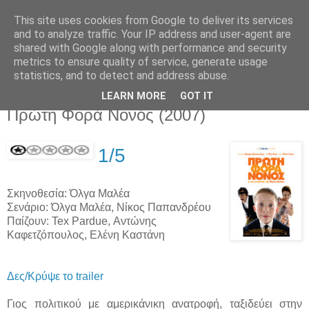
This site uses cookies from Google to deliver its services
Movies For The Masses
and to analyze traffic. Your IP address and user-agent are
shared with Google along with performance and security
metrics to ensure quality of service, generate usage
Challenging common sense since 2004
statistics, and to detect and address abuse.
LEARN MORE
GOT IT
Thursday, October 04, 2007
Πρώτη Φορά Νονός (2007)
1/5
Σκηνοθεσία: Όλγα Μαλέα
Σενάριο: Όλγα Μαλέα, Νίκος Παπανδρέου
Παίζουν: Tex Pardue, Αντώνης
Καφετζόπουλος, Ελένη Καστάνη
Δες/Κρύψε το trailer
Γιος πολιτικού με αμερικάνικη ανατροφή, ταξιδεύει στην