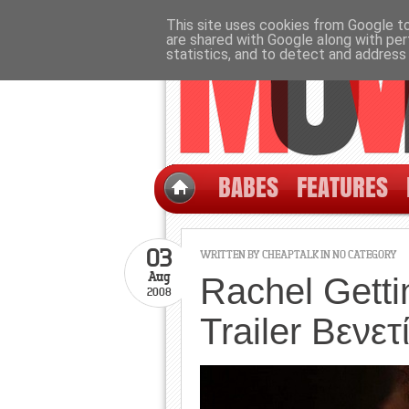
This site uses cookies from Google to 
are shared with Google along with per
statistics, and to detect and address
BABES
FEATURES
03
WRITTEN BY CHEAPTALK IN NO CATEGORY
Aug
Rachel Getti
2008
Trailer Βενετ