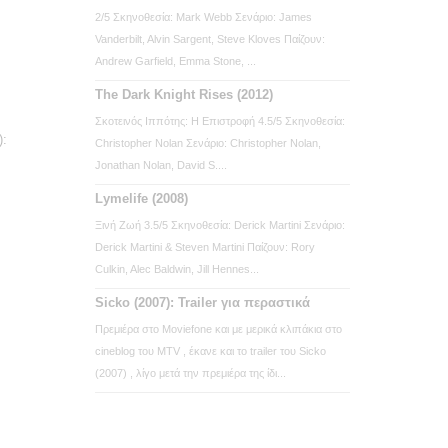
2/5 Σκηνοθεσία: Mark Webb Σενάριο: James
Vanderbilt, Alvin Sargent, Steve Kloves Παίζουν:
Andrew Garfield, Emma Stone, ...
The Dark Knight Rises (2012)
Σκοτεινός Ιππότης: Η Επιστροφή 4.5/5 Σκηνοθεσία:
):
Christopher Nolan Σενάριο: Christopher Nolan,
Jonathan Nolan, David S....
Lymelife (2008)
Ξινή Ζωή 3.5/5 Σκηνοθεσία: Derick Martini Σενάριο:
Derick Martini & Steven Martini Παίζουν: Rory
Culkin, Alec Baldwin, Jill Hennes...
Sicko (2007): Trailer για περαστικά
Πρεμιέρα στο Moviefone και με μερικά κλιπάκια στο
cineblog του MTV , έκανε και το trailer του Sicko
(2007) , λίγο μετά την πρεμιέρα της ίδι...