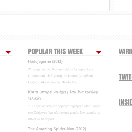
POPULAR THIS WEEK
VARI
Hodejegerne (2011)
3/5 Σκηνοθεσία: Morten Tyldum Σενάριο: Lars
TWI
Gudemstad, Ulf Ryberg, Jo Nesbø (νουβέλα)
Παίζουν: Aksel Hennie, Nikolaj Co...
Και τι μπορεί να έχει μέσα ένα τρέιλερ
τελικά?
INSI
"Ένα τρέιλερ κάνει πρεμιέρα", γράφει ο Matt Singer
στο Criticwire "και όλοι στους ιστούς δεν αρκούνται
απλά να το δημοσ...
The Amazing Spider-Man (2012)