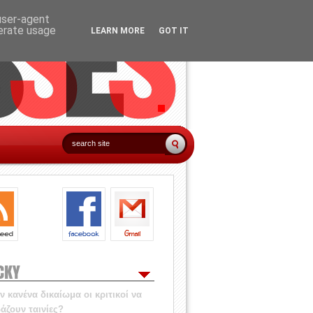
 user-agent
nerate usage
LEARN MORE
GOT IT
CKY
 κανένα δικαίωμα οι κριτικοί να
άζουν ταινίες?