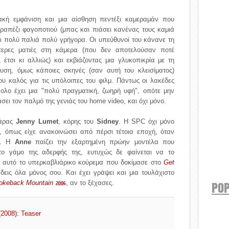
ιακή εμφάνιση και μια αίσθηση πεντέξι καμεραμάν που
απέζι φαγοποτιού (μπας και πιάσει κανένας τους καμιά
αι πολύ παλιά πολύ γρήγορα. Οι υπεύθυνοί του κάνανε τη
ότερες ματιές στη κάμερα (που δεν αποτελούσαν ποτέ
, έτσι κι αλλιώς) και εκβιάζοντας μια γλυκοπικρία με τη
ση, όμως κάποιες σκηνές (σαν αυτή του κλεισίματος)
υ καλός για τις υπόλοιπες του φιλμ. Πάντως οι λακέδες
ολο έχει μια "πολύ πραγματική, ζωηρή υφή", οπότε μην
σει τον παλμό της γενιάς του home video, και όχι μόνο.
τάρας
Jenny Lumet
, κόρης του
Sidney
. Η SPC όχι μόνο
μ, όπως είχε ανακοινώσει από πέρσι τέτοια εποχή, όταν
. Η
Anne
παίζει την εξαρτημένη πρώην μοντέλα που
στο γάμο της αδερφής της, ευτυχώς δε φαίνεται να το
ι αυτό το υπερκαβλιάρικο κούρεμα που δοκίμασε στο
Get
 δεις όλα μόνος σου. Και έχει γράψει και μια τουλάχιστο
POP
okeback Mountain
, αν το ξέχασες.
2006
(2008): Teaser