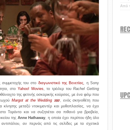
Από τ
REC
ς συμμετοχής του στο
διαγωνιστικό της Βενετίας
, η Sony
ότητα, στο
Yahoo! Movies
, το τρέιλερ του
Rachel Getting
UP
ρθάνοιχτο της φετινής οσκαρικής κούρσας, με ένα φιλμ που
φτωχού
Margot at the Wedding
, ενός σκηνοθέτη που
2007
α κίνησης μεταξύ ντοκιμαντέρ και μυθοπλασίας, να έχει
το Τορόντο και να συζητιέται σα πιθανό για βραβεία,
ικείου της
Anne Hathaway
, η οποία έχει περίπου ήδη όλο
ι αντιπάλου, αν περνάς από τις σελίδες με τα σχετικά