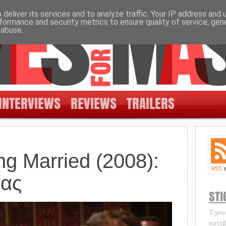
deliver its services and to analyze traffic. Your IP address and
formance and security metrics to ensure quality of service, ge
 abuse.
INTERVIEWS
REVIEWS
TRAILERS
ng Married (2008):
ίας
STI
Έχουν
κατεβ