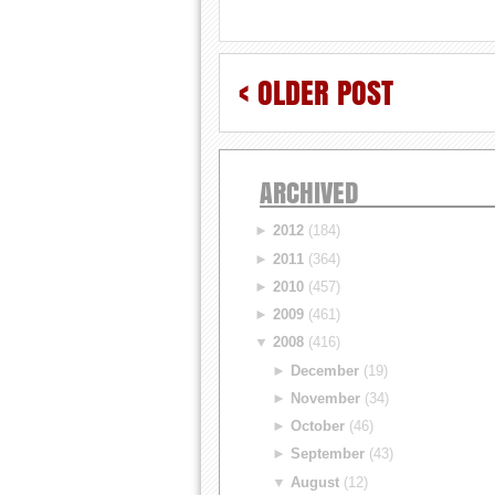
< OLDER POST
ARCHIVED
►
2012
(184)
►
2011
(364)
►
2010
(457)
►
2009
(461)
▼
2008
(416)
►
December
(19)
►
November
(34)
►
October
(46)
►
September
(43)
▼
August
(12)