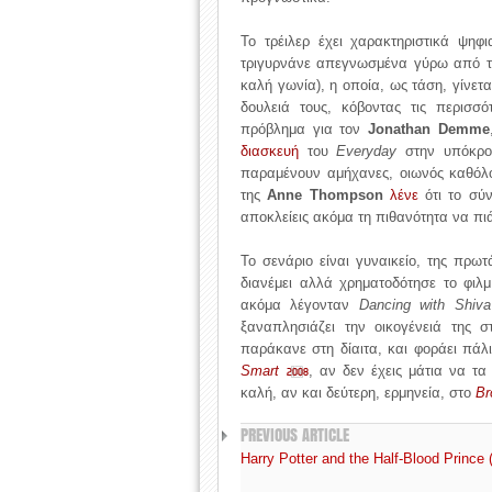
Το τρέιλερ έχει χαρακτηριστικά ψηφ
τριγυρνάνε απεγνωσμένα γύρω από τρ
καλή γωνία), η οποία, ως τάση, γίνετ
δουλειά τους, κόβοντας τις περισσ
πρόβλημα για τον
Jonathan Demme
διασκευή
του
Everyday
στην υπόκρου
παραμένουν αμήχανες, οιωνός καθόλο
της
Anne Thompson
λένε
ότι το σύν
αποκλείεις ακόμα τη πιθανότητα να πιά
Το σενάριο είναι γυναικείο, της πρω
διανέμει αλλά χρηματοδότησε το φιλ
ακόμα λέγονταν
Dancing with Shiva
ξαναπλησιάζει την οικογένειά της 
παράκανε στη δίαιτα, και φοράει πάλ
Smart
, αν δεν έχεις μάτια να τα
2008
καλή, αν και δεύτερη, ερμηνεία, στο
Br
PREVIOUS ARTICLE
Harry Potter and the Half-Blood Prince 