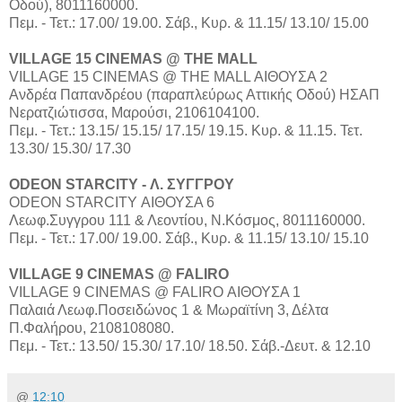
Οδού), 8011160000.
Πεμ. - Τετ.: 17.00/ 19.00. Σάβ., Κυρ. & 11.15/ 13.10/ 15.00
VILLAGE 15 CINEMAS @ THE MALL
VILLAGE 15 CINEMAS @ THE MALL ΑΙΘΟΥΣΑ 2
Aνδρέα Παπανδρέου (παραπλεύρως Αττικής Οδού) ΗΣΑΠ
Νερατζιώτισσα, Μαρούσι, 2106104100.
Πεμ. - Τετ.: 13.15/ 15.15/ 17.15/ 19.15. Kυρ. & 11.15. Τετ.
13.30/ 15.30/ 17.30
ODEON STARCITY - Λ. ΣΥΓΓΡΟΥ
ODEON STARCITY ΑΙΘΟΥΣΑ 6
Λεωφ.Συγγρου 111 & Λεοντίου, Ν.Κόσμος, 8011160000.
Πεμ. - Τετ.: 17.00/ 19.00. Σάβ., Κυρ. & 11.15/ 13.10/ 15.10
VILLAGE 9 CINEMAS @ FALIRO
VILLAGE 9 CINEMAS @ FALIRO ΑΙΘΟΥΣΑ 1
Παλαιά Λεωφ.Ποσειδώνος 1 & Μωραϊτίνη 3, Δέλτα
Π.Φαλήρου, 2108108080.
Πεμ. - Τετ.: 13.50/ 15.30/ 17.10/ 18.50. Σάβ.-Δευτ. & 12.10
@
12:10