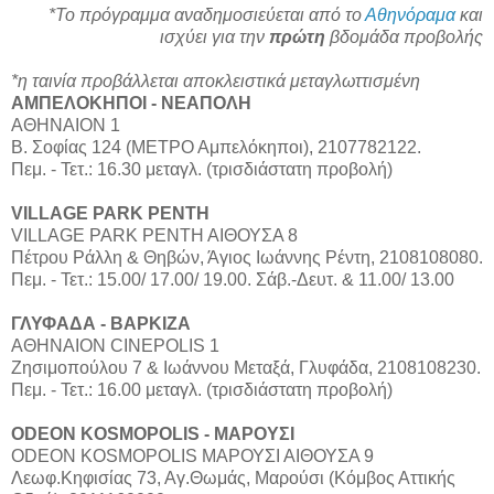
*Το πρόγραμμα αναδημοσιεύεται από το
Αθηνόραμα
και
ισχύει για την
πρώτη
βδομάδα προβολής
*η ταινία προβάλλεται αποκλειστικά μεταγλωττισμένη
ΑΜΠΕΛΟΚΗΠΟΙ - ΝΕΑΠΟΛΗ
ΑΘΗΝΑΙΟΝ 1
Β. Σοφίας 124 (ΜΕΤΡΟ Αμπελόκηποι), 2107782122.
Πεμ. - Τετ.: 16.30 μεταγλ. (τρισδιάστατη προβολή)
VILLAGE PARK ΡΕΝΤΗ
VILLAGE PARK ΡΕΝΤΗ ΑΙΘΟΥΣΑ 8
Πέτρου Ράλλη & Θηβών, Άγιος Ιωάννης Ρέντη, 2108108080.
Πεμ. - Τετ.: 15.00/ 17.00/ 19.00. Σάβ.-Δευτ. & 11.00/ 13.00
ΓΛΥΦΑΔΑ - ΒΑΡΚΙΖΑ
ΑΘΗΝΑΙΟΝ CINEPOLIS 1
Ζησιμοπούλου 7 & Ιωάννου Μεταξά, Γλυφάδα, 2108108230.
Πεμ. - Τετ.: 16.00 μεταγλ. (τρισδιάστατη προβολή)
ODEON KOSMOPOLIS - ΜΑΡΟΥΣΙ
ODEON KOSMOPOLIS ΜΑΡΟΥΣΙ ΑΙΘΟΥΣΑ 9
Λεωφ.Κηφισίας 73, Αγ.Θωμάς, Μαρούσι (Κόμβος Αττικής