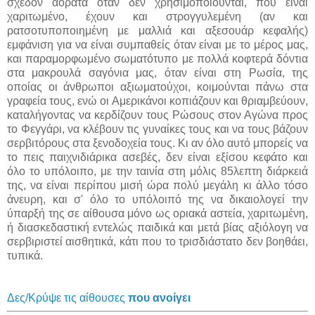
σχεδόν αόρατα όταν δεν χρησιμοποιούνται, που είναι
χαριτωμένο, έχουν και στρογγυλεμένη (αν και
ρατσοτυποποιημένη με μαλλιά και αξεσουάρ κεφαλής)
εμφάνιση για να είναι συμπαθείς όταν είναι με το μέρος μας,
και παραμορφωμένο σωματότυπο με πολλά κοφτερά δόντια
στα μακρουλά σαγόνια μας, όταν είναι στη Ρωσία, της
οποίας οι άνθρωποι αξιωματούχοι, κοιμούνται πάνω στα
γραφεία τους, ενώ οι Αμερικάνοι κοπιάζουν και θριαμβεύουν,
καταλήγοντας να κερδίζουν τους Ρώσους στον Αγώνα προς
το Φεγγάρι, να κλέβουν τις γυναίκες τους και να τους βάζουν
σερβιτόρους στα ξενοδοχεία τους. Κι αν όλο αυτό μπορείς να
το πεις παιχνιδιάρικα ασεβές, δεν είναι εξίσου κεφάτο και
όλο το υπόλοιπο, με την ταινία στη μόλις 85λεπτη διάρκειά
της, να είναι περίπου μισή ώρα πολύ μεγάλη κι άλλο τόσο
άνευρη, και σ' όλο το υπόλοιπό της να δικαιολογεί την
ύπαρξή της σε αίθουσα μόνο ως οριακά αστεία, χαριτωμένη,
ή διασκεδαστική εντελώς παιδικά και μετά βίας αξιόλογη να
σερβιριστεί αισθητικά, κάτι που το τρισδιάστατο δεν βοηθάει,
τυπικά.
Δες/Κρύψε τις αίθουσες
που ανοίγει