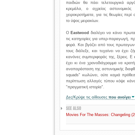
παιδιών θα πάει τελετουργικά αργά
κρεμάλα, ο αχρείος αστυνομικός 
χειροκροτήματα, για τις θεωρίες περ
το ύψος μειρακίων.
Ο
Eastwood
διαλέγει να κάνει πρωτα
τις κατηγορίες για υπερ-παραγωγή, π
φορά. Και βγάζει από τους πρωταγωνισ
τους διάλεξε, και τυχαίνει να έχει ζ
κανόνες συμπεριφοράς της, ξέρεις. Ε 
έχει κι ένα χρονοδιάγραμμα να κρατ
αναπαράσταση της αστυνομικής διαφθ
squads" κωλώνει, ούτε καμιά πρόθεσ
περίπτωση αλλαγές τύπου κόψε κάνα
"πραγματική ιστορία".
Δες/Κρύψε τις αίθουσες
που ανοίγει
SEE ALSO
Movies For The Masses: Changeling (200