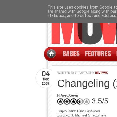
This site uses cookies from Google to 
are shared with Google along with per
statistics, and to detect and address
BABES
FEATURES
04
WRITTEN BY CHEAPTALK IN
REVIEWS
Dec
Changeling 
2008
Η Ανταλλαγή
3.5/5
Σκηνοθεσία: Clint Eastwood
Σενάριο: J. Michael Straczynski