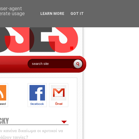
 user-agent
nerate usage
LEARN MORE
GOT IT
CKY
 κανένα δικαίωμα οι κριτικοί να
άζουν ταινίες?