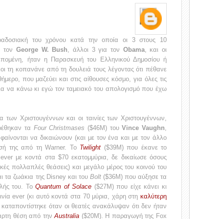
αδοσιακή του χρόνου κατά την οποία οι 3 στους 10
α τον
George W. Bush
, άλλοι 3 για τον
Obama
, και οι
επομένη, ήταν η Παρασκευή του Ελληνικού Δημοσίου ή
ι τη κοπανάνε από τη δουλειά τους λέγοντας ότι πέθανε
ήμερο, που μαζεύει και στις αίθουσες κόσμο, για όλες τις
για να κάνω κι εγώ τον ταμειακό του απολογισμό που έχω
α των Χριστουγέννων και οι ταινίες των Χριστουγέννων,
έθηκαν τα
Four Christmases
($46Μ) του
Vince Vaughn
,
αίνονται να δικαιώνουν (και με τον ένα και με τον άλλο
σή της από τη Warner. Το
Twilight
($39M) που έκανε το
ever με κοντά στα $70 εκατομμύρια, δε δικαίωσε όσους
ζικές πολλαπλές θεάσεις) και μεγάλο μέρος του κοινού του
ι τα ζωάκια της Disney και του
Bolt
($36Μ) που αύξησε τα
λής του. Το
Quantum of Solace
($27Μ) που είχε κάνει κι
νία ever (κι αυτό κοντά στα 70 μύρια, χάρη στη
καλύτερη
 καταποντίστηκε όταν οι θεατές ανακάλυψαν ότι δεν ήταν
ταρτη θέση από την
Australia
($20Μ). Η παραγωγή της Fox