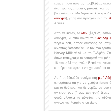
έμεινε πίσω από τις προβλέψεις ακόμ
ιδιαίτερα αξιοπρεπείς μπορείς να τι
βδομάδας του
Madagascar: Escape 2 A
άνοιγμα
), χάρη στο προηγούμενο του
K
Annies.
Από τα indies, το
Milk
($1,95Μ) έσπασ
άνοιγμα, κι από κοντά το
Slumdog Mi
πορεία του, αποδεικνύοντας ότι σ
(έχοντας ξαποστείλει με τον ένα τρόπο
Harvey Milk
αλλά και το
Twilight
). Σ
όπως κατέγραψε το ρεπορτάζ του (όλο
18 στους 31 της, ενώ ο Bond που γενι
εισιτήρια και πρέπει να 'χει περάσει τ
Αυτή τη βδομάδα ανοίγει στη
μισή Αθ
αποφάσισα ότι για να γράψω τίποτα 
και το δεύτερο, και δε νομίζω να μου
αν είσαι φαν (ή φαν των φαν) ξέρεις τ
φορά αλλάζει το μέγεθος της οθόν
αγνώστων λοιπών στοιχείων.