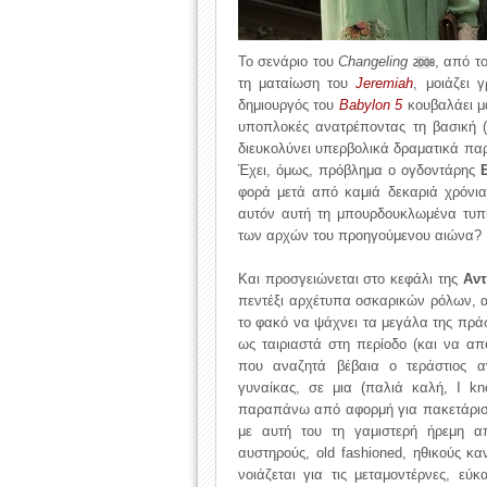
Το σενάριο του
Changeling
, από τ
2008
τη ματαίωση του
Jeremiah
, μοιάζει 
δημιουργός του
Babylon 5
κουβαλάει μα
υποπλοκές ανατρέποντας τη βασική (
διευκολύνει υπερβολικά δραματικά παρ
Έχει, όμως, πρόβλημα ο ογδοντάρης
φορά μετά από καμιά δεκαριά χρόνι
αυτόν αυτή τη μπουρδουκλωμένα τυπι
των αρχών του προηγούμενου αιώνα? Π
Και προσγειώνεται στο κεφάλι της
Αντ
πεντέξι αρχέτυπα οσκαρικών ρόλων, α
το φακό να ψάχνει τα μεγάλα της πράσ
ως ταιριαστά στη περίοδο (και να απ
που αναζητά βέβαια ο τεράστιος αντ
γυναίκας, σε μια (παλιά καλή, I k
παραπάνω από αφορμή για πακετάρισμα
με αυτή του τη γαμιστερή ήρεμη α
αυστηρούς, old fashioned, ηθικούς κα
νοιάζεται για τις μεταμοντέρνες, εύ