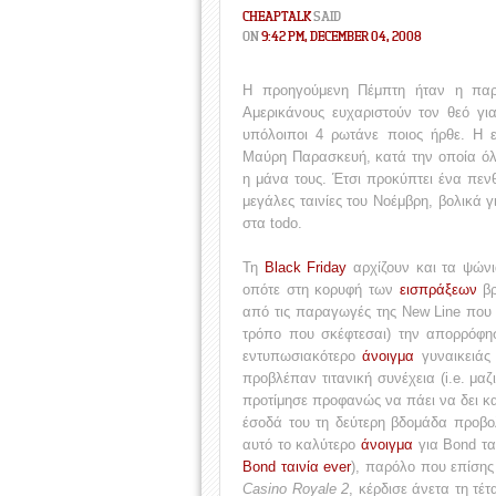
CHEAPTALK
SAID
ON
9:42 PM, DECEMBER 04, 2008
Η προηγούμενη Πέμπτη ήταν η παρ
Αμερικάνους ευχαριστούν τον θεό γι
υπόλοιποι 4 ρωτάνε ποιος ήρθε. Η 
Μαύρη Παρασκευή, κατά την οποία όλο
η μάνα τους. Έτσι προκύπτει ένα πενθ
μεγάλες ταινίες του Νοέμβρη, βολικά 
στα todo.
Τη
Black Friday
αρχίζουν και τα ψώνι
οπότε στη κορυφή των
εισπράξεων
βρ
από τις παραγωγές της New Line που φ
τρόπο που σκέφτεσαι) την απορρόφη
εντυπωσιακότερο
άνοιγμα
γυναικειάς 
προβλέπαν τιτανική συνέχεια (i.e. μα
προτίμησε προφανώς να πάει να δει κα
έσοδά του τη δεύτερη βδομάδα προβο
αυτό το καλύτερο
άνοιγμα
για Bond ται
Bond ταινία ever
), παρόλο που επίσης
Casino Royale 2
, κέρδισε άνετα τη τέ