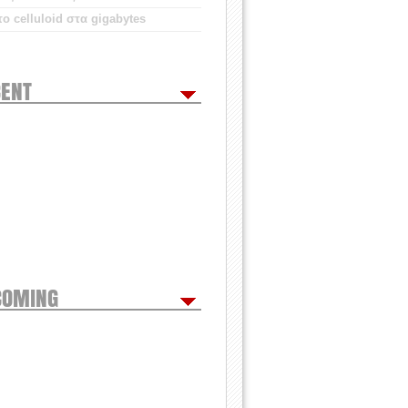
ο celluloid στα gigabytes
ENT
COMING