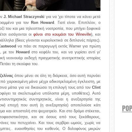
ον
J. Michael Straczynski
για να 'χει τίποτα να κάνει μετά
γραμμένο για τον
Ron Howard
. Γιατί είναι. Επιπλέον, ο
ζί του και μια τηλεοπτική νοοτροπία, που μπήγει ξαφνικά
έτσι εισάγονται οι
φόνοι στο κουμάσι του Wineville
), και
άλληλα (δίκες γίνονται κυριολεκτικά σε διπλανές πόρτες).
Eastwood
να πάει σε παραγωγή εκτός Warner για πρώτη
α, με τον
Howard
στο κεφάλι του, και να γυρίσει αντί γι'
κή νεονουάρ εκδοχή πραγματικής ανατρεπτικής ιστορίας
ετάει τη σκούφια του.
ζελίνας
όπου μένει σε όλη τη διάρκεια, όσο αυτή περνάει
πό χαροκαμένη μάνα μέχρι αδικοτρελαμένη έγκλειστη, με
ινα μάτια για να δικαιώσει τη επιλογή τους από τον
Clint
οφύγει τα σκελετωμένα υπόλοιπα μέρη, υποθέτεις). Αυτό
ισυντηρητικός συντηρητικός, είναι η ανεξαρτησία της
now) εποχή που αυτή (η ανεξαρτησία) αποτελούσε κάτι
POP
 και αποστολή στο ψυχιατρείο. Και στο δρόμο στέκεται,
ποφασιστικότητα, και σε όσους από τους ξεκάθαρους,
νόνες του πετυχαίνει. Και τους σερβίρει ωμούς, χωρίς να
καμπτες.. ευαισθησίες του καθενός. Ο δολοφόνος μικρών