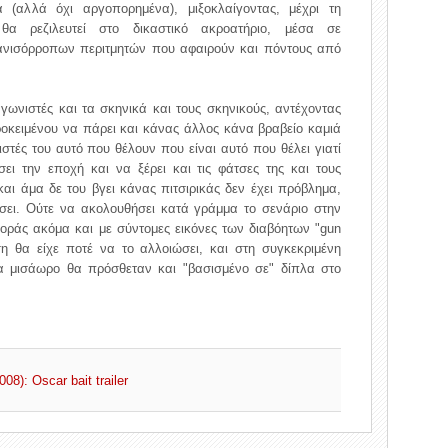
 (αλλά όχι αργοπορημένα), μιξοκλαίγοντας, μέχρι τη
θα ρεζιλευτεί στο δικαστικό ακροατήριο, μέσα σε
ί ανισόρροπων περιτμητών που αφαιρούν και πόντους από
γωνιστές και τα σκηνικά και τους σκηνικούς, αντέχοντας
ροκειμένου να πάρει και κάνας άλλος κάνα βραβείο καμιά
τές του αυτό που θέλουν που είναι αυτό που θέλει γιατί
ήσει την εποχή και να ξέρει και τις φάτσες της και τους
και άμα δε του βγει κάνας πιτσιρικάς δεν έχει πρόβλημα,
ήσει. Ούτε να ακολουθήσει κατά γράμμα το σενάριο στην
οράς ακόμα και με σύντομες εικόνες των διαβόητων "gun
η θα είχε ποτέ να το αλλοιώσει, και στη συγκεκριμένη
 μισάωρο θα πρόσθεταν και "βασισμένο σε" δίπλα στο
8): Oscar bait trailer