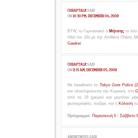
CHEAPTALK
SAID
ON
10:30 PM, DECEMBER 04, 2008
BTW, το
Γυμνασιακό
o
Μήτσης
το λέει
Ηλία τον 16ο
με την
Απίθανη Πτήση
. Μ
Gawker
.
CHEAPTALK
SAID
ON
11:15 AM, DECEMBER 05, 2008
Με headliners το
Tokyo Gore Police (
και ολοκληρώνεται την Κυριακή, στο
G
από τις 18 (μικρού και μεγάλου μήκ
φωτογραφίας, παζάρι, και η
Κόλαση
τω
Πρόγραμμα
:
Παρασκευή 5
/
Σάββατο 
ANONYMOUS
SAID