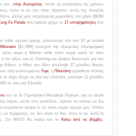
α και..
στην Αυστραλία
, οπότε τις εισπράξεις της μάλλον
ς πεις, έστω κι αν στο τσακ πέρασαν αυτές της τέταρτης
frica
, άλλης μιας απρόσμενης μαμουθιάς του μήνα ($63Μ
ung Fu Panda
που έφτασε μέχρι τις
17 υποψηφιότητες
στα
ε κάθε σχετικό ρεκόρ, μπαίνοντας στο τοπ 10 με limited
llionaire
($1,78Μ) συνέχισε την εξαιρετική πλατφορμική
την άλλη άκρη η Warner κάθε άλλο παρά καλά τα πάει
 ή τον άλλο, και το
Slumdog
και project δεκαετιών για τον
την Αθήνα, ο
Ηλίας του 16ου
συνέλαβε 37 χιλιάδες θεατές
 και πιο) ανανεωμένου
Yupi
, η
Πλεκτάνη
πρόσθεσε άλλους
κά τα πήγε έξοχα σε όλο τον πλανήτη, χτύπησε 12 χιλιάδες
α 400 σε όλη την Ελλάδα.
ήνα
και το
3ο Γυμνασιακό Μιούζικαλ Θηλέων
, για το οποίο
άξιο λόγου, εκτός από ανέκδοτα, πρέπει να κάτσω να δω
 το ευχόσουνα ακόμα κι αν είσαι καμιά πρώην μου. Οπότε
ι να περιμένεις, αν δεν είσαι το ίδιο, έστω κι αν αυτή τη
ης. Στο ΦΙΛΙΠ θα παίζει και το
Κάτω από τις Βόμβες
,