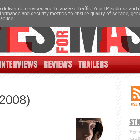
deliver its services and to analyze traffic. Your IP address and
formance and security metrics to ensure quality of service, ge
 abuse.
INTERVIEWS
REVIEWS
TRAILERS
(2008)
STI
Έχουν
κατεβ