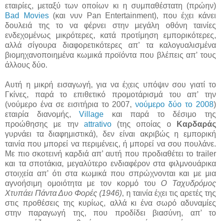
εταιρίες, μεταξύ των οποίων κι η συμπαθέστατη (πρώην)
Bad Movies
(και νυν Pan Entertainment), που έχει κάνει
δουλειά της το να φέρνει στην μεγάλη οθόνη ταινίες
ενδεχομένως μικρότερες, κατά προτίμηση εμπορικότερες,
αλλά σίγουρα διαφορετικότερες απ’ τα καλογυαλισμένα
βιομηχανοποιημένα κωμικά προϊόντα που βλέπεις απ’ τους
άλλους δύο.
Αυτή η μικρή εισαγωγή, για να έχεις υπόψιν σου γιατί το
Γκίνες, παρά το επιθετικό προμοτάρισμά του απ’ την
(νούμερο ένα σε εισιτήρια το 2007,
νούμερο δύο το 2008
)
εταιρία διανομής,
Village
και παρά το δέσιμο της
προώθησης με την
attrativo
(της οποίας ο
Καρδαράς
γυρνάει τα διαφημιστικά), δεν είναι ακριβώς η εμπορική
ταινία που μπορεί να περιμένεις, ή μπορεί να σου πουλάνε.
Με πιο σκοτεινή καρδιά απ’ αυτή που προδιαθέτει το trailer
και τα σποτάκια, μεγαλύτερο ενδιαφέρον στα φιλμνουάρικα
στοιχεία απ’ ότι στα κωμικά που σπρώχνονται και με μια
αγνοήσιμη ομοιότητα με τον κορμό του
Ο Ταχυδρόμος
Χτυπάει Πάντα Δυο Φορές (1946)
, η ταινία έχει τις αρετές της
στις προθέσεις της κυρίως, αλλά κι ένα σωρό αδυναμίες
στην παραγωγή της, που προδίδει βιασύνη, απ’ το