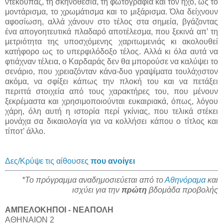
ντεκουπάζ, τη σκηνοθεσία, τη φωτογραφία και τον ήχο, ως το
μοντάρισμα, το χρωμάτισμα και το μιξάρισμα. Όλα δείχνουν
αφοσίωση, αλλά χάνουν στο τέλος στα σημεία, βγάζοντας
ένα απογοητευτικά πλαδαρό αποτέλεσμα, που ξεκινά απ’ τη
μετριότητα της υποσχόμενης χαριτωμενιάς κι ακολουθεί
κατήφορο ως το υπερφιλόδοξο τέλος. Αλλά κι όλα αυτά να
φτιάχναν τέλεια, ο Καρδαράς δεν θα μπορούσε να καλύψει το
σενάριο, που χρειαζόνταν κάνα-δυο γραψίματα τουλάχιστον
ακόμα, να σφίξει κάπως την πλοκή του και να πετάξει
περιττά στοιχεία από τους χαρακτήρες του, που μένουν
ξεκρέμαστα και χρησιμοποιούνται ευκαιριακά, όπως, λόγου
χάρη, όλη αυτή η ιστορία περί γκίνιας, που τελικά στέκει
μονάχα σα δικαιολογία για να κολλήσει κάπου ο τίτλος και
τίποτ’ άλλο.
Δες/Κρύψε τις αίθουσες
που ανοίγει
*Το πρόγραμμα αναδημοσιεύεται από το
Αθηνόραμα
και
ισχύει για την
πρώτη
βδομάδα προβολής
ΑΜΠΕΛΟΚΗΠΟΙ - ΝΕΑΠΟΛΗ
ΑΘΗΝΑΙΟΝ 2