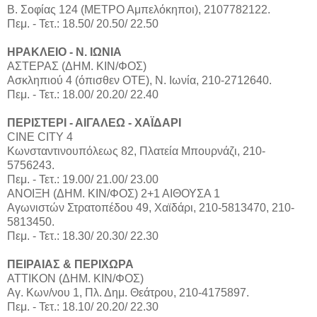
Β. Σοφίας 124 (ΜΕΤΡΟ Αμπελόκηποι), 2107782122.
Πεμ. - Τετ.: 18.50/ 20.50/ 22.50
ΗΡΑΚΛΕΙΟ - Ν. ΙΩΝΙΑ
ΑΣΤΕΡΑΣ (ΔΗΜ. ΚΙΝ/ΦΟΣ)
Ασκληπιού 4 (όπισθεν ΟΤΕ), Ν. Ιωνία, 210-2712640.
Πεμ. - Τετ.: 18.00/ 20.20/ 22.40
ΠΕΡΙΣΤΕΡΙ - ΑΙΓΑΛΕΩ - ΧΑΪΔΑΡΙ
CINE CITY 4
Κωνσταντινουπόλεως 82, Πλατεία Μπουρνάζι, 210-
5756243.
Πεμ. - Τετ.: 19.00/ 21.00/ 23.00
ΑΝΟΙΞΗ (ΔΗΜ. ΚΙΝ/ΦΟΣ) 2+1 ΑΙΘΟΥΣΑ 1
Αγωνιστών Στρατοπέδου 49, Χαϊδάρι, 210-5813470, 210-
5813450.
Πεμ. - Τετ.: 18.30/ 20.30/ 22.30
ΠΕΙΡΑΙΑΣ & ΠΕΡΙΧΩΡΑ
ΑΤΤΙΚΟΝ (ΔΗΜ. ΚΙΝ/ΦΟΣ)
Αγ. Κων/νου 1, Πλ. Δημ. Θεάτρου, 210-4175897.
Πεμ. - Τετ.: 18.10/ 20.20/ 22.30