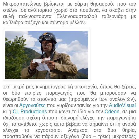
Μικροαπατεώνας βρίσκεται με χάρτη θησαυρού, που τον
στέλνει σε ανύπαρκτο χωριό στο πουθενά, να σκάβει στην
αυλή παλινοστούντα Ελληνοαυστραλού ταβερνιάρη με
καβλιάρα σύζυγο και σύντομο μέλλον.
Στη μικρή μας κινηματογραφική οικοτεχνία, όπως θα ξέρεις,
οι δύο εταιρίες παραγωγής που θα μπορούσαν να
θεωρηθούν τα στούντιό μας (τηρουμένων των αναλογιών),
είναι οι
Αργοναύτες
που γυρίζουν ταινίες για την
AudioVisual
κι η
CL Productions
που κάνει το ίδιο για την
Odeon
, σε μια
ιδιάζουσα σχέση όπου η διανομή ελέγχει την παραγωγή κι
όχι το αντίθετο, χωρίς αυτό βέβαια να σημαίνει ότι η αγορά
ελέγχει το εργοστάσιο. Ανάμεσα στα δυο θηρία,
προσπαθούν να πάρουν οξυγόνο (δυο – τρεις) μικρότερες