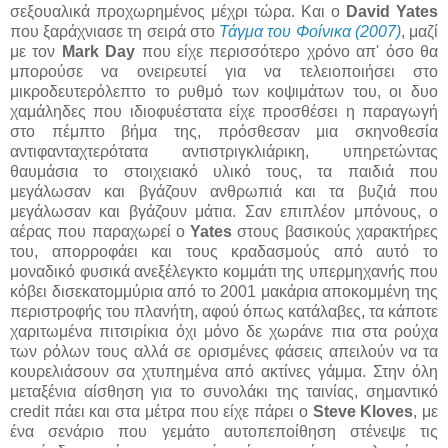
σεξουαλικά προχωρημένος μέχρι τώρα. Και ο
David Yates
που ξαράχνιασε τη σειρά στο
Τάγμα του Φοίνικα (2007)
, μαζί
με τον
Mark Day
που είχε περισσότερο χρόνο απ' όσο θα
μπορούσε να ονειρευτεί για να τελειοποιήσει στο
μικροδευτερόλεπτο το ρυθμό των κοψιμάτων του, οι δυο
χαμάληδες που ιδιοφυέστατα είχε προσθέσει η παραγωγή
στο πέμπτο βήμα της, πρόσθεσαν μια σκηνοθεσία
αντιφανταχτερότατα αντιστριγκλιάρικη, υπηρετώντας
θαυμάσια το στοιχειακό υλικό τους, τα παιδιά που
μεγάλωσαν και βγάζουν ανθρωπιά και τα βυζιά που
μεγάλωσαν και βγάζουν μάτια. Σαν επιπλέον μπόνους, ο
αέρας που παραχωρεί ο
Yates
στους βασικούς χαρακτήρες
του, απορροφάει και τους κραδασμούς από αυτό το
μοναδικό φυσικά ανεξέλεγκτο κομμάτι της υπερμηχανής που
κόβει δισεκατομμύρια από το 2001 μακάρια αποκομμένη της
περιστροφής του πλανήτη, αφού όπως κατάλαβες, τα κάποτε
χαριτωμένα πιτσιρίκια όχι μόνο δε χωράνε πια στα ρούχα
των ρόλων τους αλλά σε ορισμένες φάσεις απειλούν να τα
κουρελιάσουν σα χτυπημένα από ακτίνες γάμμα. Στην όλη
μεταξένια αίσθηση για το συνολάκι της ταινίας, σημαντικό
credit πάει και στα μέτρα που είχε πάρει ο
Steve Kloves
, με
ένα σενάριο που γεμάτο αυτοπεποίθηση στένεψε τις