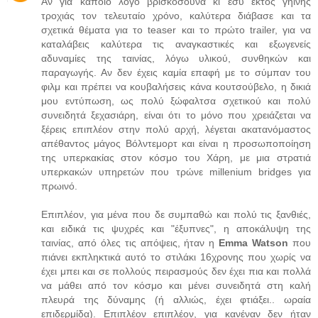
Αν για κάποιο λόγο βρισκόσουνα κι εσύ εκτός γήινης
τροχιάς τον τελευταίο χρόνο, καλύτερα διάβασε και τα
σχετικά θέματα για το teaser και το πρώτο trailer, για να
καταλάβεις καλύτερα τις αναγκαστικές και εξωγενείς
αδυναμίες της ταινίας, λόγω υλικού, συνθηκών και
παραγωγής. Αν δεν έχεις καμία επαφή με το σύμπαν του
φιλμ και πρέπει να κουβαλήσεις κάνα κουτσούβελο, η δικιά
μου εντύπωση, ως πολύ ξώφαλτσα σχετικού και πολύ
συνειδητά ξεχασιάρη, είναι ότι το μόνο που χρειάζεται να
ξέρεις επιπλέον στην πολύ αρχή, λέγεται ακατανόμαστος
απέθαντος μάγος Βόλντεμορτ και είναι η προσωποποίηση
της υπερκακίας στον κόσμο του Χάρη, με μια στρατιά
υπερκακών υπηρετών που τρώνε millenium bridges για
πρωινό.
Επιπλέον, για μένα που δε συμπαθώ και πολύ τις ξανθιές,
και ειδικά τις ψυχρές και "έξυπνες", η αποκάλυψη της
ταινίας, από όλες τις απόψεις, ήταν η
Emma Watson
που
πιάνει εκπληκτικά αυτό το στιλάκι 16χρονης που χωρίς να
έχει μπει και σε πολλούς πειρασμούς δεν έχει πια και πολλά
να μάθει από τον κόσμο και μένει συνειδητά στη καλή
πλευρά της δύναμης (ή αλλιώς, έχει φτιάξει.. ωραία
επιδερμίδα). Επιπλέον επιπλέον, για κανέναν δεν ήταν