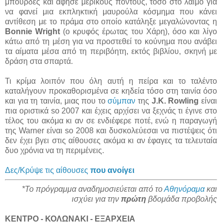
μπούρδες και άφησε μερικούς πόντους, τόσο στο λαιμό για
να φανεί μια εκπληκτική μαυρούλα κόσμημα που κάνει
αντίθεση με το πράμα στο οποίο κατάληξε μεγαλώνοντας η
Bonnie Wright
(ο κρυφός έρωτας του Χάρη), όσο και λίγο
κάτω από τη μέση για να προστεθεί το κούνημα που ανάβει
τα αίματα μέσα από τη περιβόητη, εκτός βιβλίου, σκηνή με
δράση στα σπαρτά.
Τι κρίμα λοιπόν που όλη αυτή η πείρα και το ταλέντο
καταλήγουν προκαθορισμένα σε κηδεία τόσο στη ταινία όσο
και για τη ταινία, μιας που το
σύμπαν
της
J.K. Rowling
είναι
πια οριστικά so 2007 και έχεις αρχίσει να ξεχνάς τι έγινε στο
τέλος του ακόμα κι αν σε ενδιέφερε ποτέ, ενώ η παραγωγή
της Warner είναι so 2008 και δυσκολεύεσαι να πιστέψεις ότι
δεν έχει βγει στις αίθουσες ακόμα κι αν έφαγες τα τελευταία
δυο χρόνια να τη περιμένεις.
Δες/Κρύψε τις αίθουσες
που ανοίγει
*Το πρόγραμμα αναδημοσιεύεται από το
Αθηνόραμα
και
ισχύει για την
πρώτη
βδομάδα προβολής
ΚΕΝΤΡΟ - ΚΟΛΩΝΑΚΙ - ΕΞΑΡΧΕΙΑ