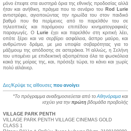
μόνο έπεφτε στα αυστηρά όρια της εθνικής προδοσίας αλλά
ήταν και ανήθικη, πράγμα που το σενάριο του
Rod Lurie
αντιστρέφει, αγιοποιώντας την ηρωίδα του στον παιδικό
βαθμό που θα περίμενες από το παρελθόν του σε
τηλεοπτικές και παρόμοιου επιπέδου κινηματογραφικές
παραγωγές. Ο
Lurie
έχει και παρελθόν στη κριτική λέει,
οπότε ξέρει και να σερβίρει ασφάλεια, άσπρο μαύρο, και
ανθρώπινο δράμα, με μια υποψία σοβαρότητας για το
μάξιμουμ της απόδοσης σε αστεράκια. Ή αλλιώς, η Σελήνη
του υπομένει με επιδεικτική αξιοπρέπεια όλα τα φωσκόλεια
κακά της μοίρας της, και, πρόσεξε τώρα, το κάνει και χωρίς
πολύ αϊλάινερ.
Δες/Κρύψε τις αίθουσες
που ανοίγει
*Το πρόγραμμα αναδημοσιεύεται από το
Αθηνόραμα
και
ισχύει για την
πρώτη
βδομάδα προβολής
VILLAGE PARK ΡΕΝΤΗ
VILLAGE PARK ΡΕΝΤΗ VILLAGE CINEMAS GOLD
CLASS 1