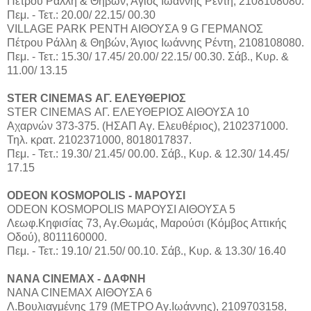
Πέτρου Ράλλη & Θηβών, Άγιος Ιωάννης Ρέντη, 2108108080.
Πεμ. - Τετ.: 20.00/ 22.15/ 00.30
VILLAGE PARK ΡΕΝΤΗ ΑΙΘΟΥΣΑ 9 G ΓΕΡΜΑΝΟΣ
Πέτρου Ράλλη & Θηβών, Άγιος Ιωάννης Ρέντη, 2108108080.
Πεμ. - Τετ.: 15.30/ 17.45/ 20.00/ 22.15/ 00.30. Σάβ., Κυρ. &
11.00/ 13.15
STER CINEMAS ΑΓ. ΕΛΕΥΘΕΡΙΟΣ
STER CINEMAS ΑΓ. ΕΛΕΥΘΕΡΙΟΣ ΑΙΘΟΥΣΑ 10
Αχαρνών 373-375. (ΗΣΑΠ Αγ. Ελευθέριος), 2102371000.
Τηλ. κρατ. 2102371000, 8018017837.
Πεμ. - Τετ.: 19.30/ 21.45/ 00.00. Σάβ., Κυρ. & 12.30/ 14.45/
17.15
ODEON KOSMOPOLIS - ΜΑΡΟΥΣΙ
ODEON KOSMOPOLIS ΜΑΡΟΥΣΙ ΑΙΘΟΥΣΑ 5
Λεωφ.Κηφισίας 73, Αγ.Θωμάς, Μαρούσι (Κόμβος Αττικής
Οδού), 8011160000.
Πεμ. - Τετ.: 19.10/ 21.50/ 00.10. Σάβ., Κυρ. & 13.30/ 16.40
NANA CINEMAX - ΔΑΦΝΗ
ΝΑΝΑ CINEMAX ΑΙΘΟΥΣΑ 6
Λ.Βουλιαγμένης 179 (ΜΕΤΡΟ Αγ.Ιωάννης), 2109703158,