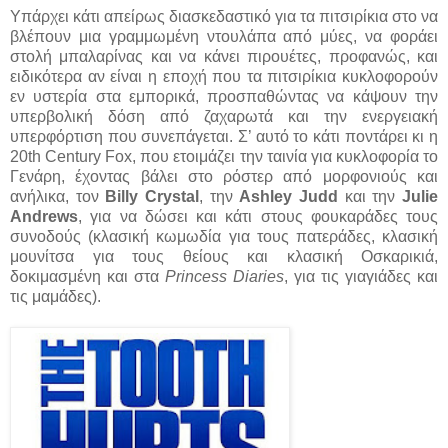
Υπάρχει κάτι απείρως διασκεδαστικό για τα πιτσιρίκια στο να
βλέπουν μια γραμμωμένη ντουλάπα από μύες, να φοράει
στολή μπαλαρίνας και να κάνει πιρουέτες, προφανώς, και
ειδικότερα αν είναι η εποχή που τα πιτσιρίκια κυκλοφορoύν
εν υστερία στα εμπορικά, προσπαθώντας να κάψουν την
υπερβολική δόση από ζαχαρωτά και την ενεργειακή
υπερφόρτιση που συνεπάγεται. Σ’ αυτό το κάτι ποντάρει κι η
20th Century Fox, που ετοιμάζει την ταινία για κυκλοφορία το
Γενάρη, έχοντας βάλει στο ρόστερ από μορφονιούς και
ανήλικα, τον
Billy Crystal
, την
Ashley Judd
και την
Julie
Andrews
, για να δώσει και κάτι στους φουκαράδες τους
συνοδούς (κλασική κωμωδία για τους πατεράδες, κλασική
μουνίτσα για τους θείους και κλασική Οσκαρικιά,
δοκιμασμένη και στα
Princess Diaries
, για τις γιαγιάδες και
τις μαμάδες).