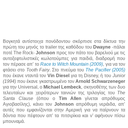
Βογκητά αντίστοιχα πονόδοντου σκόρπισε στα δίκτυα την
πρώτη του μηνός το trailer της καθόδου του
Dwayne
-πάλαι
ποτέ The Rock-
Johnson
προς τον πάτο του βαρελιού με τις
αυτοξεφτυλιστικές κωλοτούμπες για παιδιά, διαδρομή που
τον πέρασε απ’ το
Race to Witch Mountain (2009)
, για να τον
φτάσει στο
Tooth Fairy
. Στο πνεύμα του
The Pacifier (2005)
που έκανε νταντά τον
Vin Diesel
για τη Disney, ή του
Junior
(1994)
που έκανε γκαστρωμένο τον
Arnold Schwarzeneger
για την Universal, ο
Michael Lembeck
, σκηνοθέτης των δυο
τελευταίων και χειρότερων ταινιών της τριλογίας του
The
Santa Clause
(όπου ο
Tim Allen
γίνεται απρόθυμος
Αγιοβασίλης), κάνει τον
Johnson
απρόθυμη νεράιδα, απ’
αυτές που εμφανίζονται στην Αμερική για να παίρνουν τα
δόντια που πέφτουν απ’ τα πιτσιρίκια και ν’ αφήνουν πίσω
μπουναμά.