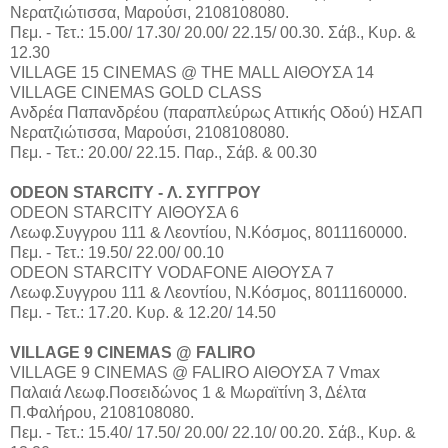
Νερατζιώτισσα, Μαρούσι, 2108108080.
Πεμ. - Τετ.: 15.00/ 17.30/ 20.00/ 22.15/ 00.30. Σάβ., Κυρ. &
12.30
VILLAGE 15 CINEMAS @ THE MALL ΑΙΘΟΥΣΑ 14
VILLAGE CINEMAS GOLD CLASS
Aνδρέα Παπανδρέου (παραπλεύρως Αττικής Οδού) ΗΣΑΠ
Νερατζιώτισσα, Μαρούσι, 2108108080.
Πεμ. - Τετ.: 20.00/ 22.15. Παρ., Σάβ. & 00.30
ODEON STARCITY - Λ. ΣΥΓΓΡΟΥ
ODEON STARCITY ΑΙΘΟΥΣΑ 6
Λεωφ.Συγγρου 111 & Λεοντίου, Ν.Κόσμος, 8011160000.
Πεμ. - Τετ.: 19.50/ 22.00/ 00.10
ODEON STARCITY VODAFONE ΑΙΘΟΥΣΑ 7
Λεωφ.Συγγρου 111 & Λεοντίου, Ν.Κόσμος, 8011160000.
Πεμ. - Τετ.: 17.20. Κυρ. & 12.20/ 14.50
VILLAGE 9 CINEMAS @ FALIRO
VILLAGE 9 CINEMAS @ FALIRO ΑΙΘΟΥΣΑ 7 Vmax
Παλαιά Λεωφ.Ποσειδώνος 1 & Μωραϊτίνη 3, Δέλτα
Π.Φαλήρου, 2108108080.
Πεμ. - Τετ.: 15.40/ 17.50/ 20.00/ 22.10/ 00.20. Σάβ., Κυρ. &