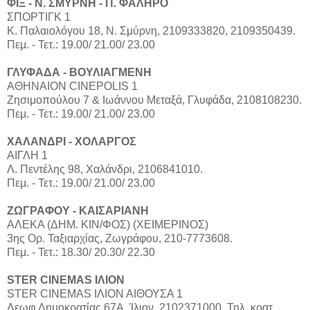
ΦΙΞ - Ν. ΣΜΥΡΝΗ - Π. ΦΑΛΗΡΟ
ΣΠΟΡΤΙΓΚ 1
Κ. Παλαιολόγου 18, Ν. Σμύρνη, 2109333820, 2109350439.
Πεμ. - Τετ.: 19.00/ 21.00/ 23.00
ΓΛΥΦΑΔΑ - ΒΟΥΛΙΑΓΜΕΝΗ
ΑΘΗΝΑΙΟΝ CINEPOLIS 1
Ζησιμοπούλου 7 & Ιωάννου Μεταξά, Γλυφάδα, 2108108230.
Πεμ. - Τετ.: 19.00/ 21.00/ 23.00
ΧΑΛΑΝΔΡΙ - ΧΟΛΑΡΓΟΣ
ΑΙΓΛΗ 1
Λ. Πεντέλης 98, Χαλάνδρι, 2106841010.
Πεμ. - Τετ.: 19.00/ 21.00/ 23.00
ΖΩΓΡΑΦΟΥ - ΚΑΙΣΑΡΙΑΝΗ
ΑΛΕΚΑ (ΔΗΜ. ΚΙΝ/ΦΟΣ) (ΧΕΙΜΕΡΙΝΟΣ)
3ης Ορ. Ταξιαρχίας, Ζωγράφου, 210-7773608.
Πεμ. - Τετ.: 18.30/ 20.30/ 22.30
STER CINEMAS ΙΛΙΟΝ
STER CINEMAS ΙΛΙΟΝ ΑΙΘΟΥΣΑ 1
Λεωφ.Δημοκρατίας 67Α, Ίλιον, 2102371000. Τηλ. κρατ.