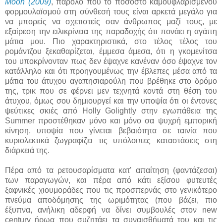
Moon (2009)
, παρόλο που το ποσοστό καμουφλαρισμένου
φορμουλαϊσμού στη σύνθεσή τους είναι αρκετά μεγάλο για
να μπορείς να σχετιστείς σαν άνθρωπος μαζί τους, με
εξαίρεση την ειλικρίνεια της παραδοχής ότι πονάει η αγάπη
μάτια μου. Πιο χαρακτηριστικά, στο τέλος τέλος του
ρομάντζου ξεκαθαρίζεται, έμμεσα άμεσα, ότι η γκομενίτσα
του υποκρίνονταν πως δεν έψαχνε κανέναν όσο έψαχνε τον
κατάλληλο και ότι προηγουμένως την έβλεπες μέσα από τα
μάτια του άτυχου αγαπησιαρούλη που βρέθηκε στο δρόμο
της, τρικ που σε φέρνει μεν τεχνητά κοντά στη θέση του
άτυχου, όμως σου δημιουργεί και την υποψία ότι οι έντονες
ψεύτικες σκιές από Holly Golightly στην εγωπάθεια της
Summer προστέθηκαν μόνο και μόνο σα ψυχρή εμπορική
κίνηση, υποψία που γίνεται βεβαιότητα σε ταινία που
κυριολεκτικά ζωγραφίζει τις υπόλοιπες καταστάσεις στη
διάρκειά της.
Πέρα από τα ρετουσαρίσματα κατ' απαίτηση (φαντάζεσαι)
των παραγωγών, και πέρα από κάτι εξίσου φυτευτές
ξαφνικές χιουμοράδες που τις προσπερνάς στο γενικότερο
πνεύμα αποδόμησης της ωριμότητας (που βάζει, πιο
έξυπνα, ανήλικη αδερφή να δίνει συμβουλές στον new
century ήρωα που συζητάει τα συναισθήματά του και τις