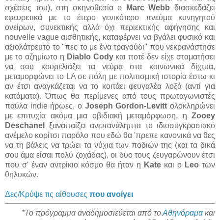
σχέσεις του), στη σκηνοθεσία ο
Marc Webb
διασκεδάζει
εφευρετικά με το έτερο γενικότερο πνεύμα κυνηγητού
ονείρων, συνεκτικής αλλά όχι περιεκτικής αφήγησης και
nouvelle vague αισθητικής, καταφέρνει να βγάλει φυσικό και
αξιολάτρευτο το "πες το με ένα τραγούδι" που νεκρανάστησε
με το αζημίωτο η
Diablo Cody
και ποτέ δεν είχε σταματήσει
να σου κουρελιάζει τα νεύρα στα κοινωνικά δίχτυα,
μεταμορφώνει το LA σε πόλη με πολιτισμική ιστορία έστω κι
αν έτσι αναγκάζεται να το κοιτάει φευγαλέα λοξά (αντί για
κατάματα). Όπως θα περίμενες από τους πρωταγωνιστές
παύλα indie ήρωες, ο
Joseph Gordon-Levitt
ολοκληρώνει
με επιτυχία ακόμα μια οβιδιακή μεταμόρφωση, η
Zooey
Deschanel
ξαναπαίζει ανεπανάληπτα το ιδιοσυγκρασιακό
ανέμελο κορίτσι παρόλο που εδώ θα 'πρεπε κανονικά να θες
να τη βάλεις να τρώει τα νύχια των ποδιών της (και τα δικά
σου άμα είσαι πολύ ζοχάδας), οι δυο τους ζευγαρώνουν έτσι
που σ' έναν αντρίκιο κόσμο θα ήταν η
Kate
και ο
Leo
των
θηλυκών.
Δες/Κρύψε τις αίθουσες
που ανοίγει
*Το πρόγραμμα αναδημοσιεύεται από το
Αθηνόραμα
και