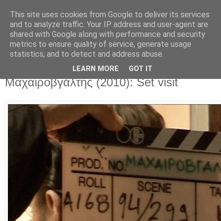
This site uses cookies from Google to deliver its services
Movies For The Masses
and to analyze traffic. Your IP address and user-agent are
shared with Google along with performance and security
metrics to ensure quality of service, generate usage
Challenging common sense since 2004
statistics, and to detect and address abuse.
LEARN MORE
GOT IT
Saturday, July 10, 2010
Μαχαιροβγάλτης (2010): Set visit