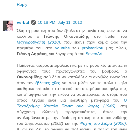
Reply
verbal
10:18 PM, July 11, 2010
Όλη τη μουσική που δεν έβαλε στην ταινία του, φαίνεται να
κόλλησε ο
Γιάννης Οικονομίδης
στο trailer του
Μαχαιροβγάλτη (2010)
, που έκανε πριν καμιά ώρα την
πρεμιέρα του στο
youtube
του
proistorikou
μας φίλου,
Γιάννη Δηράκη
, για λογαριασμό του
SevenArt
.
Παίζοντας νευροσμπαραλιαστικά με τις μουσικές μπάντες κι
αφήνοντας τους πρωταγωνιστές του βουβούς, ο
Οικονομίδης
σού δίνει να καταλάβεις τι ακριβώς εννοούσε
όταν τον
έβλεπες χθες
να σου μιλάει για το πολύ υψηλό
αισθητικό επίπεδο στα οπτικά του ασπρόμαυρου φιλμ του,
και σ' αφήνει απ' την εικόνα να συμπεράνεις το στόρι, που
όπως λέγαμε είναι μια ελεύθερη μεταφορά του
Ο
Ταχυδρόμος Χτυπάει Πάντα Δυο Φορές (1946)
, στη
σύγχρονη ελληνική πραγματικότητα, όπως την
αντιλαμβάνεται με την ιδιαίτερη οπτική του ο σκηνοθέτης
του
Σπιρτόκουτου (2002)
και της
Ψυχής στο Στόμα (2006)
.
Κι αν και δεν το αφήνει να πολυφανεί, η ταινία του είναι