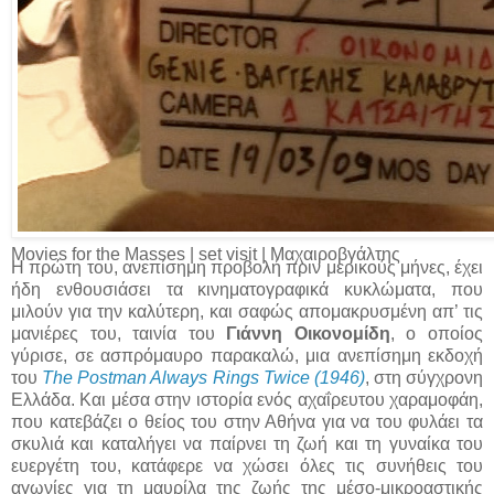
Movies for the Masses | set visit | Μαχαιροβγάλτης
Η πρώτη του, ανεπίσημη προβολή πριν μερικούς μήνες, έχει
ήδη ενθουσιάσει τα κινηματογραφικά κυκλώματα, που
μιλούν για την καλύτερη, και σαφώς απομακρυσμένη απ’ τις
μανιέρες του, ταινία του
Γιάννη Οικονομίδη
, ο οποίος
γύρισε, σε ασπρόμαυρο παρακαλώ, μια ανεπίσημη εκδοχή
του
The Postman Always Rings Twice (1946)
, στη σύγχρονη
Ελλάδα. Και μέσα στην ιστορία ενός αχαΐρευτου χαραμοφάη,
που κατεβάζει ο θείος του στην Αθήνα για να του φυλάει τα
σκυλιά και καταλήγει να παίρνει τη ζωή και τη γυναίκα του
ευεργέτη του, κατάφερε να χώσει όλες τις συνήθεις του
αγωνίες για τη μαυρίλα της ζωής της μέσο-μικροαστικής