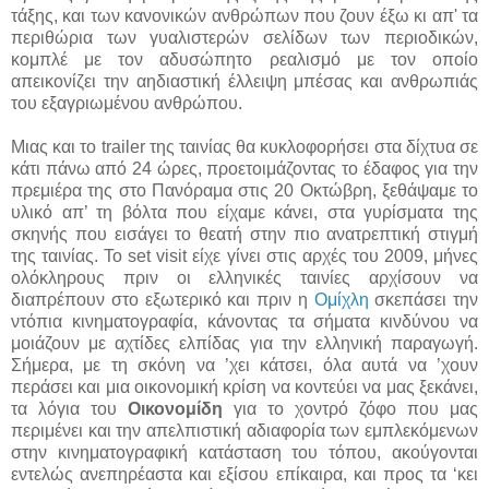
τάξης, και των κανονικών ανθρώπων που ζουν έξω κι απ' τα
περιθώρια των γυαλιστερών σελίδων των περιοδικών,
κομπλέ με τον αδυσώπητο ρεαλισμό με τον οποίο
απεικονίζει την αηδιαστική έλλειψη μπέσας και ανθρωπιάς
του εξαγριωμένου ανθρώπου.
Μιας και το trailer της ταινίας θα κυκλοφορήσει στα δίχτυα σε
κάτι πάνω από 24 ώρες, προετοιμάζοντας το έδαφος για την
πρεμιέρα της στο Πανόραμα στις 20 Οκτώβρη, ξεθάψαμε το
υλικό απ’ τη βόλτα που είχαμε κάνει, στα γυρίσματα της
σκηνής που εισάγει το θεατή στην πιο ανατρεπτική στιγμή
της ταινίας. Το set visit είχε γίνει στις αρχές του 2009, μήνες
ολόκληρους πριν οι ελληνικές ταινίες αρχίσουν να
διαπρέπουν στο εξωτερικό και πριν η
Ομίχλη
σκεπάσει την
ντόπια κινηματογραφία, κάνοντας τα σήματα κινδύνου να
μοιάζουν με αχτίδες ελπίδας για την ελληνική παραγωγή.
Σήμερα, με τη σκόνη να ’χει κάτσει, όλα αυτά να ’χουν
περάσει και μια οικονομική κρίση να κοντεύει να μας ξεκάνει,
τα λόγια του
Οικονομίδη
για το χοντρό ζόφο που μας
περιμένει και την απελπιστική αδιαφορία των εμπλεκόμενων
στην κινηματογραφική κατάσταση του τόπου, ακούγονται
εντελώς ανεπηρέαστα και εξίσου επίκαιρα, και προς τα ‘κει