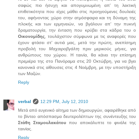
σαφώς πιο ήσυχη και απογυμνωμένη απ' τη λεκτική
επιθετικότητα που είχες μάθει στις προηγούμενες δουλειές
του, αφήνοντας χώρο στην ατμόσφαιρα και τη δύναμη της
πλοκής και των ερμηνειών, να βγάλουν απ' την πυκνή
δραματουργία, την ένταση που κρύβει στα κάδρα του ο
Οικονομίδης
, τουλάχιστον σύμφωνα με τις αναφορές που
έχουν φτάσει στ' αυτιά μας, μετά την πρώτη, ανεπίσημη
προβολή του
Μαχαιροβγάλτη
πριν μερικούς μήνες, για
ανθρώπους του χώρου. Η ταινία, θα κάνει την επίσημη
πρεμιέρα της στο Πανόραμα στις 20 Οκτώβρη, για να βγει
κανονικά στις αίθουσες στις 4 Νοέμβρη, με την υποστήριξη
των Μαζών.
Reply
verbal
12:29 PM, July 12, 2010
Μετά από ευγενικό αίτημα των δημιουργών, αφαιρέθηκε από
το βίντεο απόσπασμα δευτερολέπτων της συνέντευξης του
Στάθη Σταμουλακάτου
που αποκάλυπτε το φινάλε της
ταινίας.
Reply