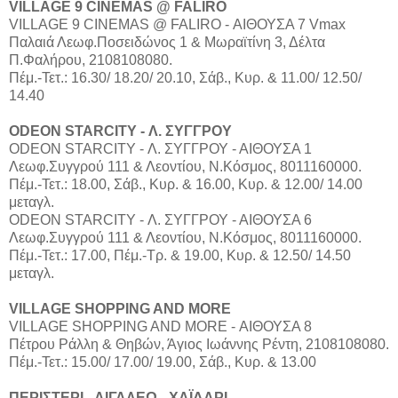
VILLAGE 9 CINEMAS @ FALIRO
VILLAGE 9 CINEMAS @ FALIRO - ΑΙΘΟΥΣΑ 7 Vmax
Παλαιά Λεωφ.Ποσειδώνος 1 & Μωραϊτίνη 3, Δέλτα
Π.Φαλήρου, 2108108080.
Πέμ.-Τετ.: 16.30/ 18.20/ 20.10, Σάβ., Κυρ. & 11.00/ 12.50/
14.40
ODEON STARCITY - Λ. ΣΥΓΓΡΟΥ
ODEON STARCITY - Λ. ΣΥΓΓΡΟΥ - ΑΙΘΟΥΣΑ 1
Λεωφ.Συγγρού 111 & Λεοντίου, Ν.Κόσμος, 8011160000.
Πέμ.-Τετ.: 18.00, Σάβ., Κυρ. & 16.00, Κυρ. & 12.00/ 14.00
μεταγλ.
ODEON STARCITY - Λ. ΣΥΓΓΡΟΥ - ΑΙΘΟΥΣΑ 6
Λεωφ.Συγγρού 111 & Λεοντίου, Ν.Κόσμος, 8011160000.
Πέμ.-Τετ.: 17.00, Πέμ.-Τρ. & 19.00, Κυρ. & 12.50/ 14.50
μεταγλ.
VILLAGE SHOPPING AND MORE
VILLAGE SHOPPING AND MORE - ΑΙΘΟΥΣΑ 8
Πέτρου Ράλλη & Θηβών, Άγιος Ιωάννης Ρέντη, 2108108080.
Πέμ.-Τετ.: 15.00/ 17.00/ 19.00, Σάβ., Κυρ. & 13.00
ΠΕΡΙΣΤΕΡΙ - ΑΙΓΑΛΕΩ - ΧΑΪΔΑΡΙ