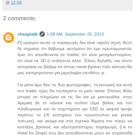
@
12:04
2 comments:
cheaptalk
1:08 AM, September 25, 2010
Εξ ορισμού αυτές οι παραγωγές δεν είναι υψηλή τέχνη. Αυτό
δε σημαίνει ότι θάβουμε αυτόματα ότι έχει πρωταγωνιστές
ζώα, ότι απεύθύνεται σε παιδιά, ότι είναι μεταγλωττισμένο,
ότι είναι σε 3D ή οτιδήποτε άλλο. Έλεος δηλαδή, και πέντε
αστεράκια να βάζαμε σε όποια ταινία βγαίνει πάλι κάποιοι θα
μας κατηγορούσαν για μεροληψία υποθέτω :p
Για μένα άμα δεις τις δυο φωτογραφίες, τη κεντρική και αυτή
στο trailer, έχεις δει τουλάχιστο τη μισή ταινία. Όποιος θέλει
μπορεί να πληρώσει να τις δει και με ματογυάλια, στην
Αμερική δε το κάνανε και πολλοί (άμα βάλεις και τον
πληθωρισμό και τα τσιμπήματα για S3D το sequel έκοψε
περίπου το 1/5 εισιτηρίων του πρωτότυπου και γενικά
πάτωσε), και ακόμα και στα σχετικά θέματα πιο πάνω να
κοιτάξεις βρίσκεις και αξιοπρεπέστερες παραγωγές (i.e το
Hotel for Dogs) που δεν απευθύνονταν μόνο σε τετράποδα