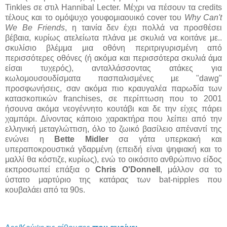
Tinkles σε στιλ Hannibal Lecter. Μέχρι να πέσουν τα credits
τέλους και το ομόψυχο γουφομιαουικό cover του
Why Can't
We Be Friends
, η ταινία δεν έχει πολλά να προσθέσει
βέβαια, κυρίως ατελείωτα πλάνα με σκυλιά να κοιτάνε με..
σκυλίσιο βλέμμα μια οθόνη περιτριγυρισμένη από
περισσότερες οθόνες (ή ακόμα και περισσότερα σκυλιά άμα
είσαι τυχερός), ανταλλάσσοντας ατάκες για
κωλομουσουδίσματα πασπαλισμένες με "dawg"
προσφωνήσεις, σαν ακόμα πιο κραυγαλέα παρωδία των
κατασκοπικών franchises, σε περίπτωση που το 2001
ήσουνα ακόμα νεογέννητο κουτάβι και δε την είχες πάρει
χαμπάρι. Δίνοντας κάποιο χαρακτήρα που λείπει από την
ελληνική μεταγλώττιση, όλο το ζωικό βασίλειο απέναντί της
ενώνει η
Bette Midler
σα γάτα υπερκακή και
υπεραποκρουστικά γδαρμένη (επειδή είναι ψηφιακή και το
μαλλί θα κόστιζε, κυρίως), ενώ το οικόσιτο ανθρώπινο είδος
εκπροσωπεί επάξια ο
Chris O'Donnell
, μάλλον σα το
ύστατο μαρτύριο της κατάρας των bat-nipples που
κουβαλάει από τα 90s.