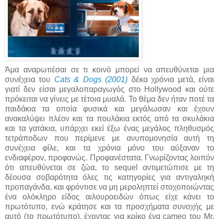
Άμα αναρωτιέσαι σε τι κοινό μπορεί να απευθύνεται μια
συνέχεια του
Cats & Dogs (2001)
δέκα χρόνια μετά, είναι
γιατί δεν είσαι μεγαλοπαραγωγός στο Hollywood και ούτε
πρόκειται να γίνεις με τέτοια μυαλά. Το θέμα δεν ήταν ποτέ τα
παιδάκια τα οποία φυσικά και μεγάλωσαν και έχουν
ανακαλύψει πλέον και τα πουλάκια εκτός από τα σκυλάκια
και τα γατάκια, υπάρχει εκεί έξω ένας μεγάλος πληθυσμός
τετράποδων που περίμενε με ανυπομονησία αυτή τη
συνέχεια φίλε, και τα χρόνια μόνο του αύξαναν το
ενδιαφέρον, προφανώς. Προφανέστατα. Γνωρίζοντας λοιπόν
ότι απευθύνεται σε ζώα, το sequel αντιμετώπισε με τη
δέουσα σοβαρότητα όλες τις κατηγορίες για αντιγαληκή
προπαγάνδα, και φρόντισε να μη μεροληπτεί στοχοποιώντας
ένα ολόκληρο είδος αιλουροειδών όπως είχε κάνει το
πρωτότυπο, ενώ κράτησε και τα προσχήματα συνοχής με
αυτό (το πρωτότυπο), έχοντας για κρίκο ένα cameo του Mr.