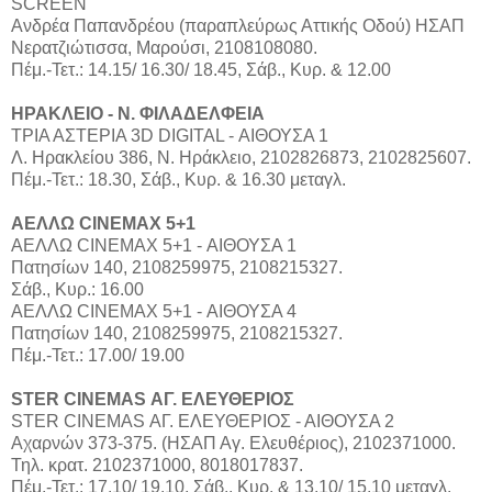
SCREEN
Aνδρέα Παπανδρέου (παραπλεύρως Αττικής Οδού) ΗΣΑΠ
Νερατζιώτισσα, Μαρούσι, 2108108080.
Πέμ.-Τετ.: 14.15/ 16.30/ 18.45, Σάβ., Κυρ. & 12.00
ΗΡΑΚΛΕΙΟ - Ν. ΦΙΛΑΔΕΛΦΕΙΑ
ΤΡΙΑ ΑΣΤΕΡΙΑ 3D DIGITAL - ΑΙΘΟΥΣΑ 1
Λ. Ηρακλείου 386, Ν. Ηράκλειο, 2102826873, 2102825607.
Πέμ.-Τετ.: 18.30, Σάβ., Κυρ. & 16.30 μεταγλ.
ΑΕΛΛΩ CINEMAX 5+1
ΑΕΛΛΩ CINEMAX 5+1 - ΑΙΘΟΥΣΑ 1
Πατησίων 140, 2108259975, 2108215327.
Σάβ., Κυρ.: 16.00
ΑΕΛΛΩ CINEMAX 5+1 - ΑΙΘΟΥΣΑ 4
Πατησίων 140, 2108259975, 2108215327.
Πέμ.-Τετ.: 17.00/ 19.00
STER CINEMAS ΑΓ. ΕΛΕΥΘΕΡΙΟΣ
STER CINEMAS ΑΓ. ΕΛΕΥΘΕΡΙΟΣ - ΑΙΘΟΥΣΑ 2
Αχαρνών 373-375. (ΗΣΑΠ Αγ. Ελευθέριος), 2102371000.
Τηλ. κρατ. 2102371000, 8018017837.
Πέμ.-Τετ.: 17.10/ 19.10, Σάβ., Κυρ. & 13.10/ 15.10 μεταγλ.