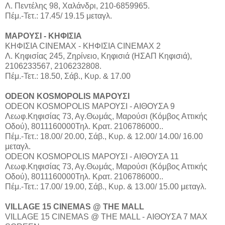
Λ. Πεντέλης 98, Χαλάνδρι, 210-6859965.
Πέμ.-Τετ.: 17.45/ 19.15 μεταγλ.
ΜΑΡΟΥΣΙ - ΚHΦΙΣΙΑ
ΚΗΦΙΣΙΑ CINEMAX - ΚΗΦΙΣΙΑ CINEMAX 2
Λ. Κηφισίας 245, Ζηρίνειο, Κηφισιά (ΗΣΑΠ Κηφισιά),
2106233567, 2106232808.
Πέμ.-Τετ.: 18.50, Σάβ., Κυρ. & 17.00
ODEON KOSMOPOLIS ΜΑΡΟΥΣΙ
ODEON KOSMOPOLIS ΜΑΡΟΥΣΙ - ΑΙΘΟΥΣΑ 9
Λεωφ.Κηφισίας 73, Αγ.Θωμάς, Μαρούσι (Κόμβος Αττικής
Οδού), 8011160000Τηλ. Κρατ. 2106786000..
Πέμ.-Τετ.: 18.00/ 20.00, Σάβ., Κυρ. & 12.00/ 14.00/ 16.00
μεταγλ.
ODEON KOSMOPOLIS ΜΑΡΟΥΣΙ - ΑΙΘΟΥΣΑ 11
Λεωφ.Κηφισίας 73, Αγ.Θωμάς, Μαρούσι (Κόμβος Αττικής
Οδού), 8011160000Τηλ. Κρατ. 2106786000..
Πέμ.-Τετ.: 17.00/ 19.00, Σάβ., Κυρ. & 13.00/ 15.00 μεταγλ.
VILLAGE 15 CINEMAS @ THE MALL
VILLAGE 15 CINEMAS @ THE MALL - ΑΙΘΟΥΣΑ 7 MAX