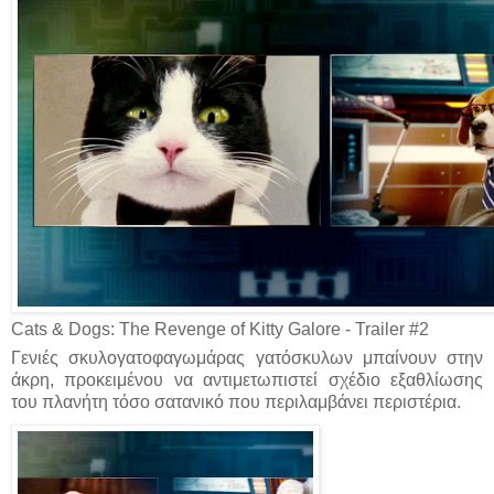
Cats & Dogs: The Revenge of Kitty Galore - Trailer #2
Γενιές σκυλογατοφαγωμάρας γατόσκυλων μπαίνουν στην
άκρη, προκειμένου να αντιμετωπιστεί σχέδιο εξαθλίωσης
του πλανήτη τόσο σατανικό που περιλαμβάνει περιστέρια.