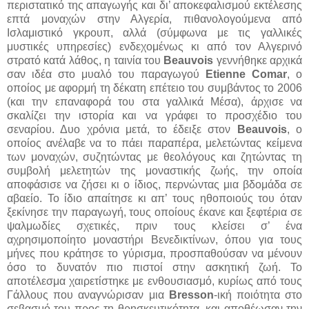
περιστατικό της απαγωγής και δι’ αποκεφαλισμού εκτέλεσης
επτά μοναχών στην Αλγερία, πιθανολογούμενα από
Ισλαμιστικό γκρουπ, αλλά (σύμφωνα με τις γαλλικές
μυστικές υπηρεσίες) ενδεχομένως κι από τον Αλγερινό
στρατό κατά λάθος, η ταινία του
Beauvois
γεννήθηκε αρχικά
σαν ιδέα στο μυαλό του παραγωγού
Etienne Comar
, ο
οποίος με αφορμή τη δέκατη επέτειο του συμβάντος το 2006
(και την επαναφορά του στα γαλλικά Μέσα), άρχισε να
σκαλίζει την ιστορία και να γράφει το προσχέδιο του
σεναρίου. Δυο χρόνια μετά, το έδειξε στον
Beauvois
, ο
οποίος ανέλαβε να το πάει παραπέρα, μελετώντας κείμενα
των μοναχών, συζητώντας με θεολόγους και ζητώντας τη
συμβολή μελετητών της μοναστικής ζωής, την οποία
αποφάσισε να ζήσει κι ο ίδιος, περνώντας μια βδομάδα σε
αβαείο. Το ίδιο απαίτησε κι απ’ τους ηθοποιούς του όταν
ξεκίνησε την παραγωγή, τους οποίους έκανε και ξεφτέρια σε
ψαλμωδίες σχετικές, πριν τους κλείσει σ’ ένα
αχρησιμοποίητο μοναστήρι Βενεδικτίνων, όπου για τους
μήνες που κράτησε το γύρισμα, προσπαθούσαν να μένουν
όσο το δυνατόν πιο πιστοί στην ασκητική ζωή. Το
αποτέλεσμα χαιρετίστηκε με ενθουσιασμό, κυρίως από τους
Γάλλους που αναγνώρισαν μια
Bresson
-ική ποιότητα στο
σεβασμό του προς τη θρησκευτικότητα, και αποθέωσαν την