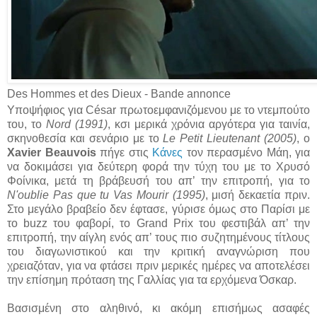
Des Hommes et des Dieux - Bande annonce
Υποψήφιος για César πρωτοεμφανιζόμενου με το ντεμπούτo
του, το
Nord (1991)
, κσι μερικά χρόνια αργότερα για ταινία,
σκηνοθεσία και σενάριο με το
Le Petit Lieutenant (2005)
, ο
Xavier Beauvois
πήγε στις
Κάνες
τον περασμένο Μάη, για
να δοκιμάσει για δεύτερη φορά την τύχη του με το Χρυσό
Φοίνικα, μετά τη βράβευσή του απ’ την επιτροπή, για το
N'oublie Pas que tu Vas Mourir (1995)
, μισή δεκαετία πριν.
Στο μεγάλο βραβείο δεν έφτασε, γύρισε όμως στο Παρίσι με
το buzz του φαβορί, το Grand Prix του φεστιβάλ απ’ την
επιτροπή, την αίγλη ενός απ’ τους πιο συζητημένους τίτλους
του διαγωνιστικού και την κριτική αναγνώριση που
χρειαζόταν, για να φτάσει πριν μερικές ημέρες να αποτελέσει
την επίσημη πρόταση της Γαλλίας για τα ερχόμενα Όσκαρ.
Βασισμένη στο αληθινό, κι ακόμη επισήμως ασαφές