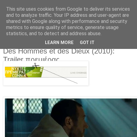
This site uses cookies from Google to deliver its services
Movies For The Masses
and to analyze traffic. Your IP address and user-agent are
shared with Google along with performance and security
metrics to ensure quality of service, generate usage
Challenging common sense since 2004
statistics, and to detect and address abuse.
LEARN MORE
GOT IT
Wednesday, September 22, 2010
Des Hommes et des Dieux (2010):
Trailer πρεμιέρας