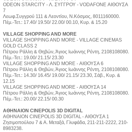
ODEON STARCITY - Λ. ΣΥΓΓΡΟΥ - VODAFONE ΑΙΘΟΥΣΑ
7
Λεωφ.Συγγρού 111 & Λεοντίου, Ν.Κόσμος, 8011160000.
Πέμ.-Τετ.: 17.40/ 19.50/ 22.00/ 00.10, Κυρ. & 15.20
VILLAGE SHOPPING AND MORE
VILLAGE SHOPPING AND MORE - VILLAGE CINEMAS
GOLD CLASS 2
Πέτρου Ράλλη & Θηβών, Άγιος Ιωάννης Ρέντη, 2108108080.
Πέμ.-Τετ.: 19.00/ 21.15/ 23.30
VILLAGE SHOPPING AND MORE - ΑΙΘΟΥΣΑ 6
Πέτρου Ράλλη & Θηβών, Άγιος Ιωάννης Ρέντη, 2108108080.
Πέμ.-Τετ.: 14.30/ 16.45/ 19.00/ 21.15/ 23.30, Σάβ., Κυρ. &
12.15
VILLAGE SHOPPING AND MORE - ΑΙΘΟΥΣΑ 14
Πέτρου Ράλλη & Θηβών, Άγιος Ιωάννης Ρέντη, 2108108080.
Πέμ.-Τετ.: 20.00/ 22.15/ 00.30
ΑΘΗΝΑΙΟΝ CINEPOLIS 3D DIGITAL
ΑΘΗΝΑΙΟΝ CINEPOLIS 3D DIGITAL - ΑΙΘΟΥΣΑ 1
Ζησιμοπούλου 7 & Α. Μεταξά, Γλυφάδα, 211-211-2222, 210-
8983238.