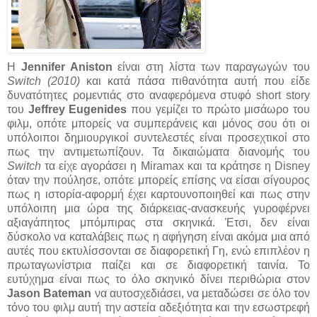
Η
Jennifer Aniston
είναι στη λίστα των παραγωγών του
Switch (2010)
και κατά πάσα πιθανότητα αυτή που είδε
δυνατότητες ρομεντιάς στο αναφερόμενα στυφό short story
του
Jeffrey Eugenides
που γεμίζει το πρώτο μισάωρο του
φιλμ, οπότε μπορείς να συμπεράνεις και μόνος σου ότι οι
υπόλοιποι δημιουργικοί συντελεστές είναι προσεχτικοί στο
πως την αντιμετωπίζουν. Τα δικαιώματα διανομής του
Switch
τα είχε αγοράσει η Miramax και τα κράτησε η Disney
όταν την πούλησε, οπότε μπορείς επίσης να είσαι σίγουρος
πως η ιστορία-αφορμή έχει καρτουνοποιηθεί και πως στην
υπόλοιπη μια ώρα της διάρκειας-ανασκευής γυροφέρνει
αξιαγάπητος μπόμπιρας στα σκηνικά. Έτσι, δεν είναι
δύσκολο να καταλάβεις πως η αφήγηση είναι ακόμα μια από
αυτές που εκτυλίσσονται σε διαφορετική Γη, ενώ επιπλέον η
πρωταγωνίστρια παίζει και σε διαφορετική ταινία. Το
ευτύχημα είναι πως το όλο σκηνικό δίνει περιθώρια στον
Jason Bateman
να αυτοσχεδιάσει, να μεταδώσει σε όλο τον
τόνο του φιλμ αυτή την αστεία αδεξιότητα και την εσωστρεφή