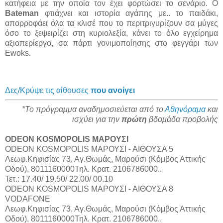
κατήφεια με την οποία τον έχει φορτώσει το σενάριο. Ο
Bateman
φτιάχνει και ιστορία αγάπης με.. το παιδάκι,
απορροφάει όλα τα κλισέ που το περιτριγυρίζουν σα μύγες
όσο το ξεψειρίζει στη κυριολεξία, κάνει το όλο εγχείρημα
αξιοπερίεργο, σα πάρτι γονιμοποίησης στο φεγγάρι των
Ewoks.
Δες/Κρύψε τις αίθουσες
που ανοίγει
*Το πρόγραμμα αναδημοσιεύεται από το
Αθηνόραμα
και
ισχύει για την
πρώτη
βδομάδα προβολής
ODEON KOSMOPOLIS ΜΑΡΟΥΣΙ
ODEON KOSMOPOLIS ΜΑΡΟΥΣΙ - ΑΙΘΟΥΣΑ 5
Λεωφ.Κηφισίας 73, Αγ.Θωμάς, Μαρούσι (Κόμβος Αττικής
Οδού), 8011160000Τηλ. Κρατ. 2106786000..
Τετ.: 17.40/ 19.50/ 22.00/ 00.10
ODEON KOSMOPOLIS ΜΑΡΟΥΣΙ - ΑΙΘΟΥΣΑ 8
VODAFONE
Λεωφ.Κηφισίας 73, Αγ.Θωμάς, Μαρούσι (Κόμβος Αττικής
Οδού), 8011160000Τηλ. Κρατ. 2106786000..