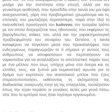
μιλάμε για την πιστότητα στην εποχή, αλλά για την
γενικότερη αισθητική, που προσδίδει στην ταινία του μια όψη
αναχρονιστική, χάρη στο προβληματικό χρωμάτισμα και τις
επιλογές του μονταζιέρη περισσότερο, παρά στην ίδια τη
σκηνοθετική προσέγγιση του
Ιωάννου
, τον τεατράλε τρόπο
με τον οποίο διαχειρίζεται τους ηθοποιούς που εκφέρουν τις
βαρύγδουπες ατάκες του, αλλά και την χαρακτηρολογική
προβλεψιμότητα του σεναρίου του. Ωστόσο, η ταινία
καταφέρνει να τσιγκλίσει μέσα σου προκαταλήψεις που
ενδεχομένως παραγνώριζαν το τί σήμαινε γι’ αυτούς τους
ανθρώπους να αποφασίσουν να περπατήσουν σε
ναρκοπέδια για να ανταλλάξουν το απελπιστικό παρόν τους
με ένα μέλλον που ίσως υπήρχε μόνο στα όνειρα και τις
ελπίδες τους, και ξυπνά μια ουμανιστική αγωνία για το
δράμα των κοριτσιών του ανατολικού μπλοκ που έχεις
στερεοτυποποιήσει, εκθέτοντας τη σκληρότητα της
διαδικασίας εισαγωγής στην γη της επαγγελίας, τουλάχιστον
όπως την είχαν περάσει οι γυναίκες αυτές μια γενιά πίσω,
τότε που το εμπόριό τους ήταν λιγότερο οργανωμένο.