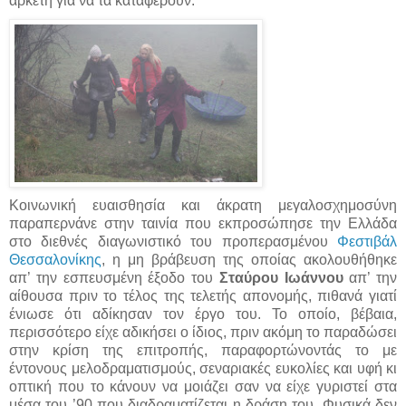
αρκετή για να τα καταφέρουν.
Κοινωνική ευαισθησία και άκρατη μεγαλοσχημοσύνη
παραπερνάνε στην ταινία που εκπροσώπησε την Ελλάδα
στο διεθνές διαγωνιστικό του προπερασμένου
Φεστιβάλ
Θεσσαλονίκης
, η μη βράβευση της οποίας ακολουθήθηκε
απ’ την εσπευσμένη έξοδο του
Σταύρου Ιωάννου
απ’ την
αίθουσα πριν το τέλος της τελετής απονομής, πιθανά γιατί
ένιωσε ότι αδίκησαν τον έργο του. Το οποίο, βέβαια,
περισσότερο είχε αδικήσει ο ίδιος, πριν ακόμη το παραδώσει
στην κρίση της επιτροπής, παραφορτώνοντάς το με
έντονους μελοδραματισμούς, σεναριακές ευκολίες και υφή κι
οπτική που το κάνουν να μοιάζει σαν να είχε γυριστεί στα
μέσα του ’90 που διαδραματίζεται η δράση του. Φυσικά δεν