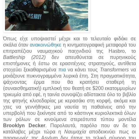
Όπως είχε υποψιαστεί μέχρι και το τελευταίο φιδάκι σε
σκάλα όταν
ανακοινώθηκε
η κινηματογραφική μεταφορά του
επιτραπέζιου ναυμαχικού παιχνιδιού της Hasbro, το
Battleship (2012)
δεν απευθύνεται σε πυρηνικούς
επιστήμονες ή έστω σε ερασιτέχνες στρατηγούς, αντίθετα
στοχεύει ξεκαθαρισμένα
πια
να κάνει τους
Transformers
να
μοιάζουνε πυκνογραμμένα λυρικά έπη. Στη πραγματικότητα,
ψάχνοντας έρμα που θα κρατήσει σταθερή τη
(συναισθηματική) εμπλοκή του θεατή σε $200 εκατομμυρίων
τρικυμία από εφέ, η ταινία συνοψίζει αδίστακτα όλο το βιβλίο
της φτηνής κλισεδαρίας με κερασάκι στη κορφή, ακόμα και
χτες να γεννήθηκες μια ναυτία τη παθαίνεις από την
υπερβολή που ξεκίνησε από το κάστινγκ κυριολεκτικά όλων
των ρόλων σε κινούμενα στερεότυπα τύπου μοντέλα
Brooklyn Decker
. Παρολαυτά, παρόλο που αν δε το
κατάλαβες μέχρι τώρα η
Ναυμαχία
αποδεικνύει πως οι
παραγωγές της Asylum δεν ήτανε το τελικό σύνορο του