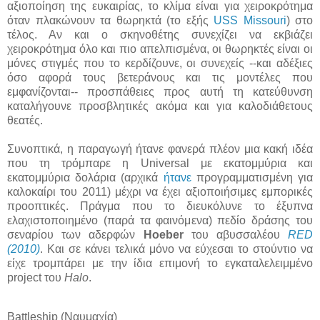
αξιοποίηση της ευκαιρίας, το κλίμα είναι για χειροκρότημα
όταν πλακώνουν τα θωρηκτά (το εξής
USS Missouri
) στο
τέλος. Αν και ο σκηνοθέτης συνεχίζει να εκβιάζει
χειροκρότημα όλο και πιο απελπισμένα, οι θωρηκτές είναι οι
μόνες στιγμές που το κερδίζουνε, οι συνεχείς --και αδέξιες
όσο αφορά τους βετεράνους και τις μοντέλες που
εμφανίζονται-- προσπάθειες προς αυτή τη κατεύθυνση
καταλήγουνε προσβλητικές ακόμα και για καλοδιάθετους
θεατές.
Συνοπτικά, η παραγωγή ήτανε φανερά πλέον μια κακή ιδέα
που τη τρόμπαρε η Universal με εκατομμύρια και
εκατομμύρια δολάρια (αρχικά
ήτανε
προγραμματισμένη για
καλοκαίρι του 2011) μέχρι να έχει αξιοποιήσιμες εμπορικές
προοπτικές. Πράγμα που το διευκόλυνε το έξυπνα
ελαχιστοποιημένο (παρά τα φαινόμενα) πεδίο δράσης του
σεναρίου των αδερφών
Hoeber
του αβυσσαλέου
RED
(2010)
. Και σε κάνει τελικά μόνο να εύχεσαι το στούντιο να
είχε τρομπάρει με την ίδια επιμονή το εγκαταλελειμμένο
project του
Halo
.
Battleship (Ναυμαχία)