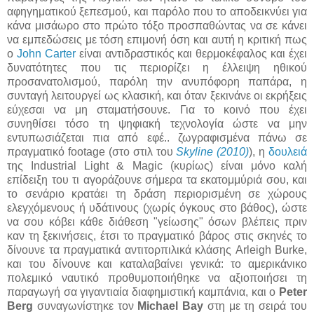
αφηγηματικού ξεπεσμού, και παρόλο που το αποδεικνύει για
κάνα μισάωρο στο πρώτο τόξο προσπαθώντας να σε κάνει
να εμπεδώσεις με τόση επιμονή όση και αυτή η κριτική πως
ο
John Carter
είναι αντιδραστικός και θερμοκέφαλος και έχει
δυνατότητες που τις περιορίζει η έλλειψη ηθικού
προσανατολισμού, παρόλη την ανυπόφορη παπάρα, η
συνταγή λειτουργεί ως κλασική, και όταν ξεκινάνε οι εκρήξεις
εύχεσαι να μη σταματήσουνε. Για το κοινό που έχει
συνηθίσει τόσο τη ψηφιακή τεχνολογία ώστε να μην
εντυπωσιάζεται πια από εφέ.. ζωγραφισμένα πάνω σε
πραγματικό footage (στο στιλ του
Skyline (2010)
), η
δουλειά
της Industrial Light & Magic (κυρίως) είναι μόνο καλή
επίδειξη του τι αγοράζουνε σήμερα τα εκατομμύριά σου, και
το σενάριο κρατάει τη δράση περιορισμένη σε χώρους
ελεγχόμενους ή υδάτινους (χωρίς όγκους στο βάθος), ώστε
να σου κόβει κάθε διάθεση "γείωσης" όσων βλέπεις πριν
καν τη ξεκινήσεις, έτσι το πραγματικό βάρος στις σκηνές το
δίνουνε τα πραγματικά αντιτορπιλικά κλάσης Arleigh Burke,
και του δίνουνε και καταλαβαίνει γενικά: το αμερικάνικο
πολεμικό ναυτικό προθυμοποιήθηκε να αξιοποιήσει τη
παραγωγή σα γιγαντιαία διαφημιστική καμπάνια, και ο
Peter
Berg
συναγωνίστηκε τον
Michael Bay
στη με τη σειρά του