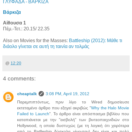
ΓΛΥΦΑΔΑ - ΒΑΡΚΙΖΑ
Βάρκιζα
Αίθουσα 1
Πέμ.-Τετ.: 20.15/ 22.35
Also on Movies for the Masses:
Battleship (2012): Μάθε τι
διάολο γίνεται σε αυτή τη ταινία αν τολμάς
@
12:20
4 comments:
cheaptalk
3:08 PM, April 19, 2012
Παρεμπιπτόντως, πριν λίγο το Wired δημοσίευσε
εκτεταμένο άρθρο που εξηγεί ακριβώς "
Why the Halo Movie
Failed to Launch
". Το άρθρο είναι απόσπασμα βιβλίου που
καταπιάνεται με την "εισβολή" των βιντεοπαιχνιδιών στο
Hollywood, η οποία δυστυχώς (με τη λογική ότι χειρότερα
από το Batlleship δύσκολα γίνονταν) δεν είναι και πολύ