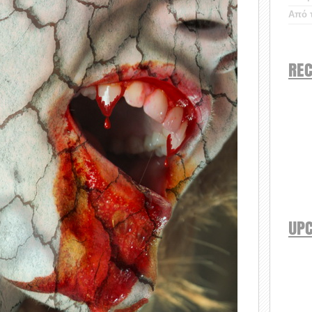
Από τ
REC
UP