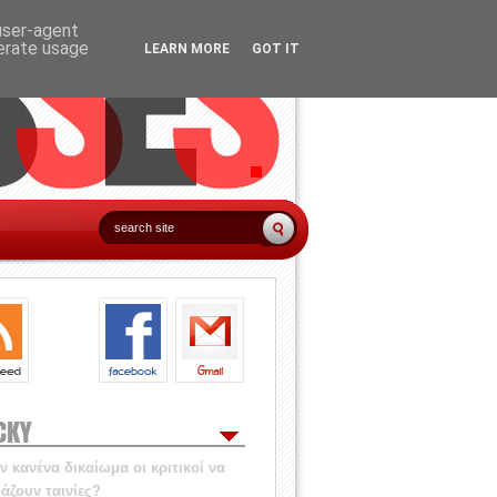
 user-agent
nerate usage
LEARN MORE
GOT IT
CKY
 κανένα δικαίωμα οι κριτικοί να
άζουν ταινίες?