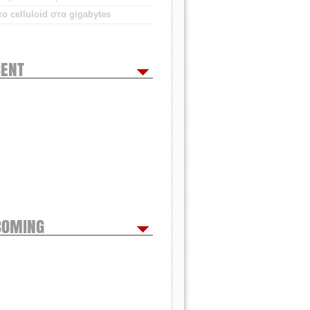
ο celluloid στα gigabytes
ENT
COMING