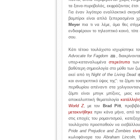
τα ξανα-πυροβολάς, εκφράζοντας έτσι μ
Για έναν λιγότερο εναλλακτικό σκηνο
βαμπίροι είναι απλά ξεπερασμένοι 
Meyer
πια τι να λέμε, άμα θες στίγμ
ενδιαφέρουν το τηλεοπτικό κοινό, τότ
σου.
Κάτι τέτοιο τουλάχιστο ισχυρίστηκε 
Advocate for Fagdom
, διακρίνον
2011
υπερ-καταναλωμένα
στερεότυπα
των 
βαθύτερη σημειολογία στο μύθο των ζ
εκεί από τη
Night of the Living Dead
1
και ανατρεπτικό ύψος της": τα ζόμπι τ
περιθωρίου απέναντι στα χολιγουντιαν
ζόμπι είναι μπιγκ μπίζνες, μιας κ
αποκαλυπτική θεματολογία
κατάλληλ
World Z
, με τον
Brad Pitt
, προβιβά
μετακινήθηκε
πριν κάνα μήνα, από τα 
στις εποχές του ρομαντισμού, κατεξο
τουλάχιστο προσπαθούν να εισβάλλουν
Pride and Prejudice and Zombies
είνα
κωλοφάναρα του
Abraham Lincoln, 