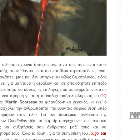
τελευταία χρόνια (μπορείς άνετα να πεις πως είναι και οι
δή), οι απέθαντοι είναι πια και θέμα στρατοπέδων, team
αγάπες, μιας και δεν υπάρχει ακριβώς θεματολογία, είδος
νει για μαϊντανό ή ατραξιόν και σε οποιοδήποτε επίπεδο
υνατότητα να κάνεις τις επιλογές που σε εκφράζουν και σε
νέα αφορμή γι' αυτή τη διαδιχτυακή ολοκλήρωση, το
GQ
τον
Martin Scorsese
σε φιλανθρωπικό γεγονός, κι εκεί ο
απασχολεί την ανθρωπότητα, παίρνοντας σαφώς θέση υπέρ
POP
ρίζουν στον ήλιο. Για τον
Scorsese
, άνθρωπο της
των
Goodfellas
, τα βαμπίρ υπερέχουνε στις ποιοτικά
1990
είς να συζητήσεις σαν άνθρωπος μαζί τους και να
ισμό τους. Ενώ τα ζόμπι, για το σκηνοθέτη του
Hugo
2011
, άντε να τα κατακρεουργείς και να τα πυροβολάς και να