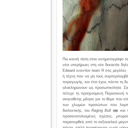
Πιο καυτή τάση στον κινηματογράφο τα 
νέοι υπερήρωες στη νέα δεκαετία δηλα
Edward εναντίον team R στις μεγάλες 
ή τέχνη που να μη τους συμπεριλαμβά
παραγωγής, και έτσι έχεις πάντα τη δ
ολοκληρώνουν ως προσωπικότητα.
Σα 
πέτυχε τη προηγούμενη Παρασκευή 
σκηνοθέτης μίλησε για το θέμα που 
των χλωμών προσώπων που λαμπυ
διαλεκτικής, του
Raging Bull
και 
1980
προσανατολισμένες σχέσεις, μπορ
παρασυρθείς από το σεξουαλικό μαγνητ
πάντα, απλά περιφέρονται χωρίς νόημα