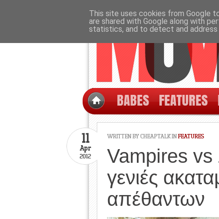
This site uses cookies from Google to 
are shared with Google along with per
statistics, and to detect and address
BABES
FEATURES
11
WRITTEN BY CHEAPTALK IN
FEATURES
Apr
Vampires vs 
2012
γενιές ακατ
απέθαντων