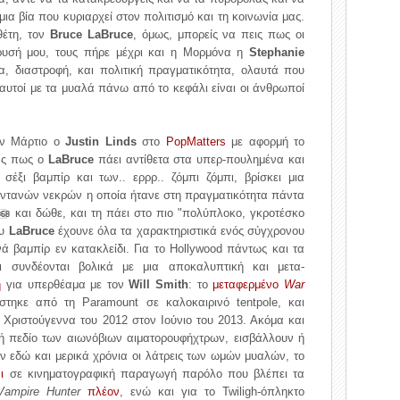
ια βία που κυριαρχεί στον πολιτισμό και τη κοινωνία μας.
θέτη, τον
Bruce LaBruce
, όμως, μπορείς να πεις πως οι
χρυσή μου, τους πήρε μέχρι και η Μορμόνα η
Stephanie
α, διαστροφή, και πολιτική πραγματικότητα, ολαυτά που
ε αυτοί με τα μυαλά πάνω από το κεφάλι είναι οι άνθρωποί
τον Μάρτιο ο
Justin Linds
στο
PopMatters
με αφορμή το
τας πως ο
LaBruce
πάει αντίθετα στα υπερ-πουλημένα και
σέξι βαμπίρ και των.. ερρρ.. ζόμπι ζόμπι, βρίσκει μια
ωντανών νεκρών η οποία ήτανε στη πραγματικότητα πάντα
και δώθε, και τη πάει στο πιο "πολύπλοκο, γκροτέσκo
968
ου
LaBruce
έχουνε όλα τα χαρακτηριστικά ενός σύγχρονου
ά βαμπίρ εν κατακλείδι. Για το Hollywood πάντως και τα
αι συνδέονται βολικά με μια αποκαλυπτική και μετα-
η
για υπερθέαμα με τον
Will Smith
: το
μεταφερμένο
War
στηκε από τη Paramount σε καλοκαιρινό tentpole, και
Χριστούγεννα του 2012 στον Ιούνιο του 2013. Ακόμα και
χή πεδίο των αιωνόβιων αιματορουφήχτρων, εισβάλλουν ή
 εδώ και μερικά χρόνια οι λάτρεις των ωμών μυαλών, το
ι
σε κινηματογραφική παραγωγή παρόλο που βλέπει τα
Vampire Hunter
πλέον
, ενώ και για το Twiligh-όπληκτο