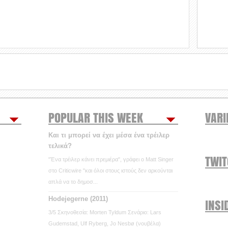
POPULAR THIS WEEK
VARI
Και τι μπορεί να έχει μέσα ένα τρέιλερ
τελικά?
TWI
"Ένα τρέιλερ κάνει πρεμιέρα", γράφει ο Matt Singer
στο Criticwire "και όλοι στους ιστούς δεν αρκούνται
απλά να το δημοσ...
Hodejegerne (2011)
INSI
3/5 Σκηνοθεσία: Morten Tyldum Σενάριο: Lars
Gudemstad, Ulf Ryberg, Jo Nesbø (νουβέλα)