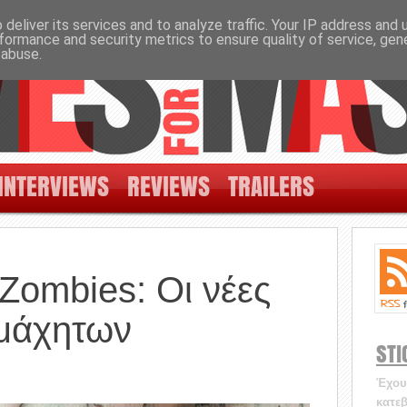
deliver its services and to analyze traffic. Your IP address and
formance and security metrics to ensure quality of service, ge
 abuse.
INTERVIEWS
REVIEWS
TRAILERS
Zombies: Οι νέες
αμάχητων
STI
Έχουν
κατεβ