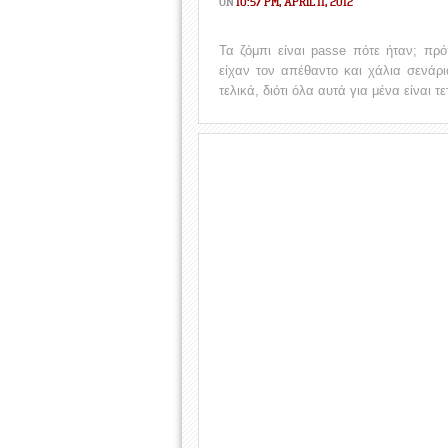
ON
10:57 PM, APRIL 11, 2012
Τα ζόμπι είναι passe πότε ήταν; πρ
είχαν τον απέθαντο και χάλια σενάρι
τελικά, διότι όλα αυτά για μένα είναι τε