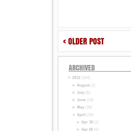
< OLDER POST
ARCHIVED
▼
2012
(184)
►
August
(1)
►
July
(6)
►
June
(19)
►
May
(38)
▼
April
(39)
►
Apr 30
(1)
►
Apr 26
(5)