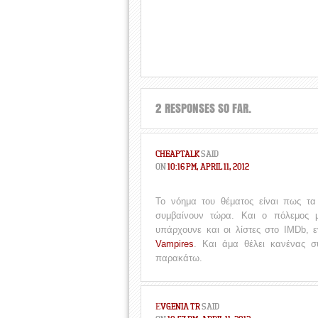
2 RESPONSES SO FAR.
CHEAPTALK
SAID
ON
10:16 PM, APRIL 11, 2012
Το νόημα του θέματος είναι πως τα
συμβαίνουν τώρα. Και ο πόλεμος μό
υπάρχουνε και οι λίστες στο IMDb, εν
Vampires
. Και άμα θέλει κανένας σ
παρακάτω.
ΕVGENIA TR
SAID