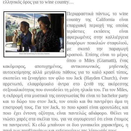
ελληνικός όρος για το wine country…
Περιφραστικά πάντως, το wine
country της California είναι
επαρχιακή περιοχή της οποίας
τεράστιες εκτάσεις είναι
αφιερωμένες στην καλλιέργεια
διαφόρων ποικιλιών σταφυλιού,
με σκοπό την παραγωγή
κρασιού. Επίσης είναι το μέρος
όπου ο Miles (Giamatti), ένας
κακόμοιρος, αποτυχημένος, αντικοινωνικός, μηδενικής
αυτοεκτίμησης αλλά μεγάλου πάθους για το καλό κρασί τύπος,
σκοπεύει να ξεναγήσει τον φίλο του Jack (Hayden Church), έναν
αρρενωπό, ελαφρόμυαλο άντρα στο ζενίθ της ακόρεστης
σεξουαλικότητας που συνοδεύει τη μέση ηλικία του. Για τον Miles,
η εκδρομή στα μυστικά της οινογνωσίας θα είναι το bachelor party
και το δώρο του στον Jack, τον οποίο και θα παντρέψει άμα τη
επιστροφή τους. Για τον Jack, το ποιο κρασί είναι φρουτώδες και
ποιο έχει έντονη οξύτητα, είναι παντελώς αδιάφορο. Θέλει να
νιώσει χαρές στα σκέλια του, για να σιγουρευτεί ότι είναι έτοιμος
να παντρευτεί. Κι εδώ μπαίνουν οι δυο γυναικείοι χαρακτήρες, η
πηγή των προβλημάτων και ενδεχομένως της λύτρωσής τους.