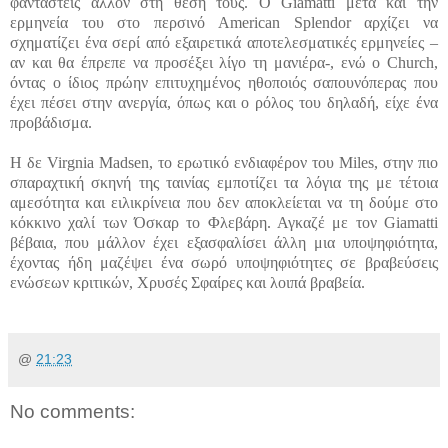
φανταστείς άλλον στη θέση τους. Ο Giamatti μετά και την
ερμηνεία του στο περσινό American Splendor αρχίζει να
σχηματίζει ένα σερί από εξαιρετικά αποτελεσματικές ερμηνείες –
αν και θα έπρεπε να προσέξει λίγο τη μανιέρα-, ενώ ο Church,
όντας ο ίδιος πρώην επιτυχημένος ηθοποιός σαπουνόπερας που
έχει πέσει στην ανεργία, όπως και ο ρόλος του δηλαδή, είχε ένα
προβάδισμα.
Η δε Virgnia Madsen, το ερωτικό ενδιαφέρον του Miles, στην πιο
σπαραχτική σκηνή της ταινίας εμποτίζει τα λόγια της με τέτοια
αμεσότητα και ειλικρίνεια που δεν αποκλείεται να τη δούμε στο
κόκκινο χαλί των Όσκαρ το Φλεβάρη. Αγκαζέ με τον Giamatti
βέβαια, που μάλλον έχει εξασφαλίσει άλλη μια υποψηφιότητα,
έχοντας ήδη μαζέψει ένα σωρό υποψηφιότητες σε βραβεύσεις
ενώσεων κριτικών, Χρυσές Σφαίρες και λοιπά βραβεία.
@
21:23
No comments: