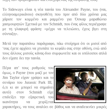
Το Sideways είναι η νέα ταινία του Alexander Payne, του (ναι,
ελληνοαμερικάνου) σκηνοθέτη που πριν από δύο χρόνια μας
χάρισε τον κομμένο και ραμμένο για Όσκαρ μαραθώνιο
χασμουρητών Σχετικά με τον Schmidt, που ένας φίλος περιέγραψε
με τη γλαφυρή φράση: «μέχρι να τελειώσει, έχεις βγει στη
σύνταξη».
Μετά την παραπάνω παράγραφο, πάω στοίχημα ότι οι μισοί από
‘σας έχετε αρχίσει να χτυπάτε το κεφάλι σας στην οθόνη, ενώ από
τους άλλους μισούς κάνας-δυο συμφωνείτε και οι υπόλοιποι απλά
δεν είχατε δει την ταινία.
Πέρα απ’ τους ρυθμούς του
όμως, ο Payne (που μαζί με τον
Jim Taylor
είχαν γ
ράψει και το
σενάριο του Jurassic Park III,
ό,τι κι αν μπορεί να σημαίνει
αυτό) στον Schmidt είχε
επιδείξει την εξαιρετική του
ικανότητα να χειρίζεται
χαρακτήρες, να τους αναλύει σε βάθος και να αναδεικνύει μικρές