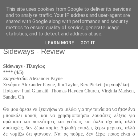
This site uses cookies from Google to deliver its services
Movies For The Masses
and to analyze traffic. Your IP address and user-agent are
shared with Google along with performance and security
metrics to ensure quality of service, generate usage
Challenging common sense since 2004
statistics, and to detect and address abuse.
LEARN MORE
GOT IT
Tuesday, January 11, 2005
Sideways - Review
Sideways - Πλαγίως
**** (4/5)
Σκηνοθεσία: Alexander Payne
Σενάριο: Alexander Payne, Jim Taylor, Rex Pickett (τη νουβέλα)
Παίζουν: Paul Giamatti, Thomas Hayden Church, Virginia Madsen,
Sandra Oh
Θα μου άρεσε να ξεκινήσω να μιλάω για την ταινία σα να ήταν ένα
μπουκάλι κρασί, και να χρησιμοποιήσω λουσάτες λέξεις για
αρώματα και πυκνότητες και γεύσεις και άλλα σχετικά, αλλά
δυστυχώς, δεν ξέρω καμία. Δηλαδή εντάξει, ξέρω μερικές, αλλά
δε νομίζω ότι φτάνουν. Να, ας πούμε, δεν ξέρω ποιος είναι ο