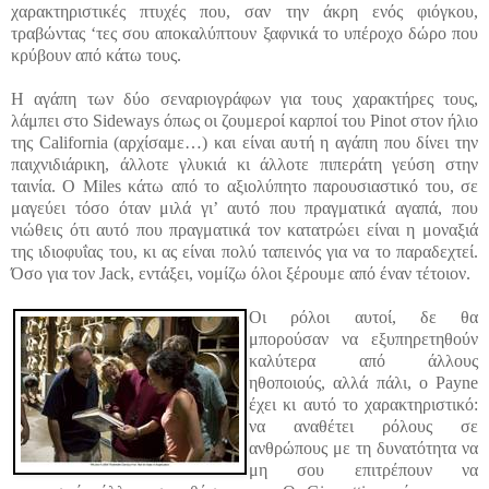
χαρακτηριστικές πτυχές που, σαν την άκρη ενός φιόγκου,
τραβώντας ‘τες σου αποκαλύπτουν ξαφνικά το υπέροχο δώρο που
κρύβουν από κάτω τους.
Η αγάπη των δύο σεναριογράφων για τους χαρακτήρες τους,
λάμπει στο Sideways όπως οι ζουμεροί καρποί του Pinot στον ήλιο
της California (αρχίσαμε…) και είναι αυτή η αγάπη που δίνει την
παιχνιδιάρικη, άλλοτε γλυκιά κι άλλοτε πιπεράτη γεύση στην
ταινία. Ο Miles κάτω από το αξιολύπητο παρουσιαστικό του, σε
μαγεύει τόσο όταν μιλά γι’ αυτό που πραγματικά αγαπά, που
νιώθεις ότι αυτό που πραγματικά τον κατατρώει είναι η μοναξιά
της ιδιοφυΐας του, κι ας είναι πολύ ταπεινός για να το παραδεχτεί.
Όσο για τον Jack, εντάξει, νομίζω όλοι ξέρουμε από έναν τέτοιον.
Οι ρόλοι αυτοί, δε θα
μπορούσαν να εξυπηρετηθούν
καλύτερα από άλλους
ηθοποιούς, αλλά πάλι, ο Payne
έχει κι αυτό το χαρακτηριστικό:
να αναθέτει ρόλους σε
ανθρώπους με τη δυνατότητα να
μη σου επιτρέπουν να