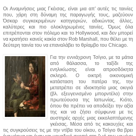
Οι Αναμνήσεις μιας Γκέισας, είναι μια απ’ αυτές τις ταινίες
που, χάρη στη δύναμη της παραγωγής τους, μαζεύουν
Όσκαρ συγκεκριμένων κατηγοριών, αδικώντας άλλες,
καλύτερες και πιο ολοκληρωμένες ταινίες. Όμως όλα
επιτρέπονται στον πόλεμο και το Hollywood, και δεν μπορεί
να κρατήσει κανείς κακία στον Rob Marshall, που θέλει με τη
δεύτερη ταινία του να επαναλάβει το θρίαμβο του Chicago.
Για την εννιάχρονη Τσίγιο, με τα μάτια
από θάλασσα, το ταξίδι της
ενηλικίωσης είναι απροσδόκητα
σκληρό. Ο οικτρή οικονομική
κατάσταση του πατέρα της, την
μετατρέπει σε ιδιοκτησία μιας οκιγιά
(βλ. εξευγενισμένο μπορντέλο) στην
πρωτεύουσα της Ιαπωνίας, Κιότο,
όπου θα πρέπει να αποδείξει την αξία
της και να ζήσει σύμφωνα με τις
αυστηρές αρχές μιας εκκολαπτόμενης
γκέισας. Μέσα από τις κακουχίες και
τις συγκρούσεις τις με την ντίβα του οίκου, ο Τσίγιο θα βρει