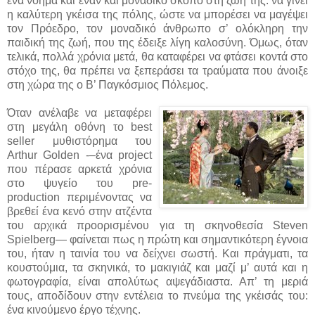
ένα νόημα και έναν και μοναδικό σκοπό στη ζωή της: να γίνει
η καλύτερη γκέισα της πόλης, ώστε να μπορέσει να μαγέψει
τον Πρόεδρο, τον μοναδικό άνθρωπο σ’ ολόκληρη την
παιδική της ζωή, που της έδειξε λίγη καλοσύνη. Όμως, όταν
τελικά, πολλά χρόνια μετά, θα καταφέρει να φτάσει κοντά στο
στόχο της, θα πρέπει να ξεπεράσει τα τραύματα που άνοιξε
στη χώρα της ο Β’ Παγκόσμιος Πόλεμος.
Όταν ανέλαβε να μεταφέρει
στη μεγάλη οθόνη το best
seller μυθιστόρημα του
Arthur Golden -–ένα project
που πέρασε αρκετά χρόνια
στο ψυγείο του pre-
production περιμένοντας να
βρεθεί ένα κενό στην ατζέντα
του αρχικά προορισμένου για τη σκηνοθεσία Steven
Spielberg— φαίνεται πως η πρώτη και σημαντικότερη έγνοια
του, ήταν η ταινία του να δείχνει σωστή. Και πράγματι, τα
κουστούμια, τα σκηνικά, το μακιγιάζ και μαζί μ’ αυτά και η
φωτογραφία, είναι απολύτως αψεγάδιαστα. Απ’ τη μεριά
τους, αποδίδουν στην εντέλεια το πνεύμα της γκέισάς του:
ένα κινούμενο έργο τέχνης.