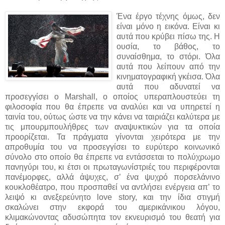
Ένα έργο τέχνης όμως, δεν
είναι μόνο η εικόνα. Είναι κι
αυτά που κρύβει πίσω της. Η
ουσία, το βάθος, το
συναίσθημα, το στόρι. Όλα
αυτά που λείπουν από την
κινηματογραφική γκέισα. Όλα
αυτά που αδυνατεί να
προσεγγίσει ο Marshall, ο οποίος υπεραπλουστεύει τη
φιλοσοφία που θα έπρεπε να αναλύει και να υπηρετεί η
ταινία του, ούτως ώστε να την κάνει να ταιριάζει καλύτερα με
τις μπουρμπουλήθρες των αναψυκτικών για τα οποία
προορίζεται. Τα πράγματα γίνονται χειρότερα με την
απροθυμία του να προσεγγίσει το ευρύτερο κοινωνικό
σύνολο στο οποίο θα έπρεπε να εντάσσεται το πολύχρωμο
πανηγύρι του, κι έτσι οι πρωταγωνίστριές του περιφέρονται
πανέμορφες, αλλά άψυχες, σ’ ένα ψυχρό πορσελάνινο
κουκλοθέατρο, που προσπαθεί να αντλήσει ενέργεια απ’ το
λειψό κι ανεξερεύνητο love story, και την ίδια στιγμή
σκαλώνει στην εκφορά του αμερικάνικου λόγου,
κλιμακώνοντας αδυσώπητα τον εκνευρισμό του θεατή για