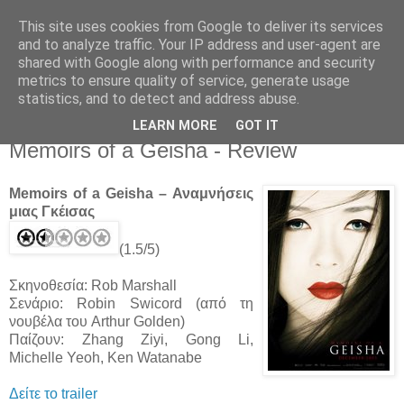
This site uses cookies from Google to deliver its services
Movies For The Masses
and to analyze traffic. Your IP address and user-agent are
shared with Google along with performance and security
metrics to ensure quality of service, generate usage
Challenging common sense since 2004
statistics, and to detect and address abuse.
LEARN MORE
GOT IT
Friday, January 13, 2006
Memoirs of a Geisha - Review
Memoirs of a Geisha – Αναμνήσεις
μιας Γκέισας
(1.5/5)
Σκηνοθεσία: Rob Marshall
Σενάριο: Robin Swicord (από τη
νουβέλα του Arthur Golden)
Παίζουν: Zhang Ziyi, Gong Li,
Michelle Yeoh, Ken Watanabe
Δείτε το trailer