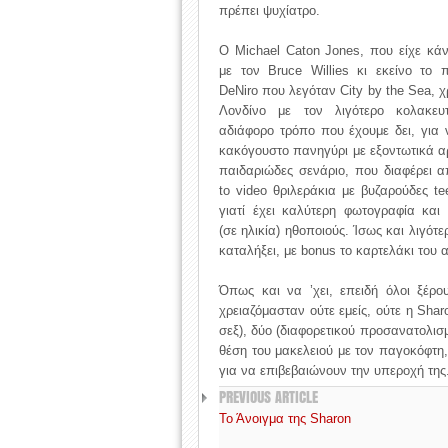
πρέπει ψυχίατρο.
Ο Michael Caton Jones, που είχε κάν
με τον Bruce Willies κι εκείνο το
DeNiro που λεγόταν City by the Sea, χ
Λονδίνο με τον λιγότερο κολακευ
αδιάφορο τρόπο που έχουμε δει, για 
κακόγουστο πανηγύρι με εξοντωτικά α
παιδαριώδες σενάριο, που διαφέρει απ
to video θριλεράκια με βυζαρούδες te
γιατί έχει καλύτερη φωτογραφία και
(σε ηλικία) ηθοποιούς. Ίσως και λιγότε
καταλήξει, με bonus το καρτελάκι του 
Όπως και να ’χει, επειδή όλοι ξέρο
χρειαζόμασταν ούτε εμείς, ούτε η Sha
σεξ), δύο (διαφορετικού προσανατολισμ
θέση του μακελειού με τον παγοκόφτη,
για να επιβεβαιώνουν την υπεροχή της
PREVIOUS ARTICLE
Το Άνοιγμα της Sharon