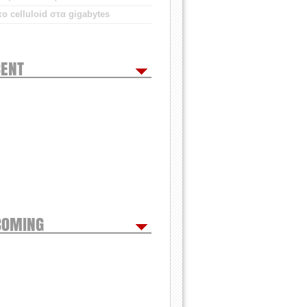
ο celluloid στα gigabytes
ENT
COMING