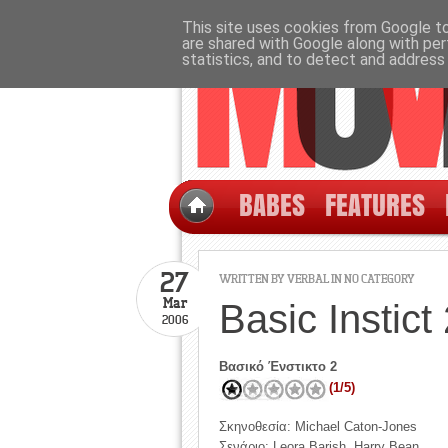
This site uses cookies from Google to 
are shared with Google along with per
statistics, and to detect and address
BABES
FEATURES
27
WRITTEN BY
VERBAL
IN NO CATEGORY
Mar
Basic Instict
2006
Βασικό Ένστικτο 2
(1/5)
Σκηνοθεσία: Michael Caton-Jones
Σενάριο: Leora Barish, Harry Bean