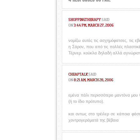
SHOPPINGTHERAPY
SAID
ON
3:44 PM, MARCH 27, 2006
νομίζω αυτές τις ασχημόφατσες, τις ε
η Σάρον, που από τις πολλές πλαστικέ
Τέρνερ. κούκλα δηλαδή αλλά αγνώριστ
CHEAPTALK
SAID
ON
8:21 AM, MARCH 28, 2006
εμένα πάλι περισσότερο μαντόνα μου 
(ή το ίδιο πρότυπο).
και οντως στο τρέιλερ σε κάποια φάση
χοντρογεράματά της βέβαια