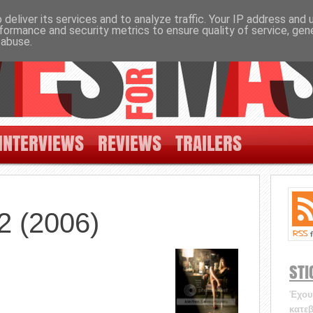
deliver its services and to analyze traffic. Your IP address and
formance and security metrics to ensure quality of service, ge
 abuse.
INTERVIEWS
REVIEWS
TRAILERS
 2 (2006)
STI
Έχουν
κατεβ