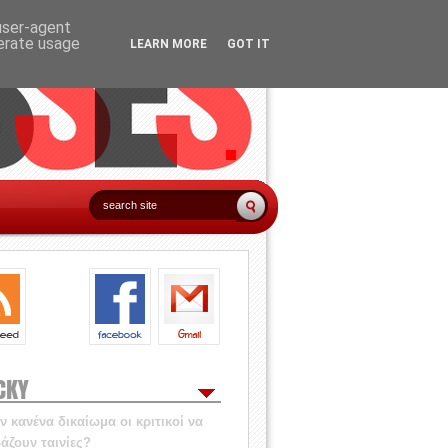
 user-agent
nerate usage
LEARN MORE
GOT IT
CKY
 κανένα δικαίωμα οι κριτικοί να
άζουν ταινίες?