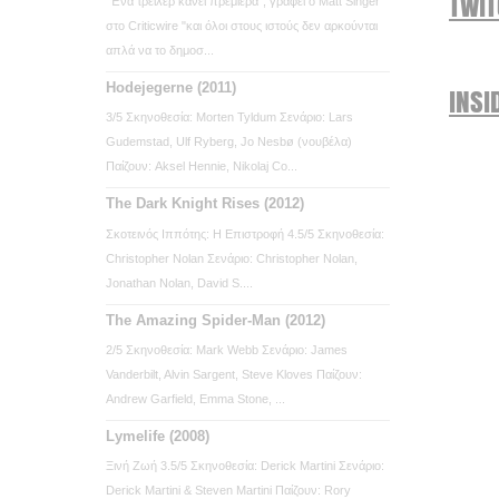
TWI
"Ένα τρέιλερ κάνει πρεμιέρα", γράφει ο Matt Singer
στο Criticwire "και όλοι στους ιστούς δεν αρκούνται
απλά να το δημοσ...
Hodejegerne (2011)
INSI
3/5 Σκηνοθεσία: Morten Tyldum Σενάριο: Lars
Gudemstad, Ulf Ryberg, Jo Nesbø (νουβέλα)
Παίζουν: Aksel Hennie, Nikolaj Co...
The Dark Knight Rises (2012)
Σκοτεινός Ιππότης: Η Επιστροφή 4.5/5 Σκηνοθεσία:
Christopher Nolan Σενάριο: Christopher Nolan,
Jonathan Nolan, David S....
The Amazing Spider-Man (2012)
2/5 Σκηνοθεσία: Mark Webb Σενάριο: James
Vanderbilt, Alvin Sargent, Steve Kloves Παίζουν:
Andrew Garfield, Emma Stone, ...
Lymelife (2008)
Ξινή Ζωή 3.5/5 Σκηνοθεσία: Derick Martini Σενάριο:
Derick Martini & Steven Martini Παίζουν: Rory