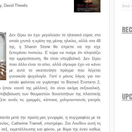
y, David Thewlis
Από τ
REC
Δεν ξέρω αν έχει μεγαλώσει το ηλικιακό εύρος στο
οποίο χτυπά η κρίση της μέσης ηλικίας, αλλά στα 48
της, η Sharon Stone θα έπρεπε να την είχε
ξεπεράσει πιστεύω. Ε τώρα να πούμε ότι πλησιάζει
την εμμηνόπαυση, θα είναι υπερβολικό. Δεν ξέρω
ποιο άλλο είναι το αίτιο, αλλά σίγουρα έχει να κάνει
με αυτό το ακατανόητο πράγμα που λέγεται
γυναικεία ψυχολογία. Γιατί ο μόνος λόγος για τον
οποίο φαίνεται να γυρίστηκε το Βασικό Ένστικτο 2,
 (στον εαυτό της μάλλον), ότι είναι ακόμη σεξουαλική.
UP
 επιβεβαίωση των θαυμαστών δυνατοτήτων της πλαστικής
ζετε αυτές τις γραμμές, κάποιος χολιγουντιανός γιατρός
ταετία μετά την πρώτη μας γνωριμία, η συγγραφέας με τα
ανίας, Catherine Tramell, επιστρέφει. Στο Λονδίνο αυτή τη
ι σεξ, εκμετάλλευσης και φόνου, με θύμα της έναν καθώς