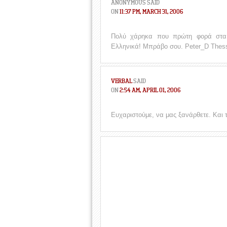
ANONYMOUS
SAID
ON
11:37 PM, MARCH 31, 2006
Πολύ χάρηκα που πρώτη φορά στα 
Ελληνικά! Μπράβο σου. Peter_D Thess
VERBAL
SAID
ON
2:54 AM, APRIL 01, 2006
Ευχαριστούμε, να μας ξανάρθετε. Και τ