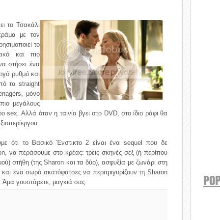
ει το Τσακάλι
 πράμα με τον
ρησιμοποιεί το
τικό και πιο
να στήσει ένα
ργό ρυθμό και
ό τα straight
enagers, μόνο
 πιο μεγάλους
ρο sex. Αλλά όταν η ταινία βγει στο DVD, στο ίδιο ράφι θα
αξιοπερίεργου.
υμε ότι το Βασικό Ένστικτο 2 είναι ένα sequel που δε
ron, να περάσουμε στο κρέας: τρεις σκηνές σεξ (ή περίπου
ού) στήθη (της Sharon και τα δύο), ασφυξία με ζωνάρι στη
 και ένα σωρό σκατόφατσες να περιτριγυρίζουν τη Sharon
POP
. Άμα γουστάρετε, μαγκιά σας.