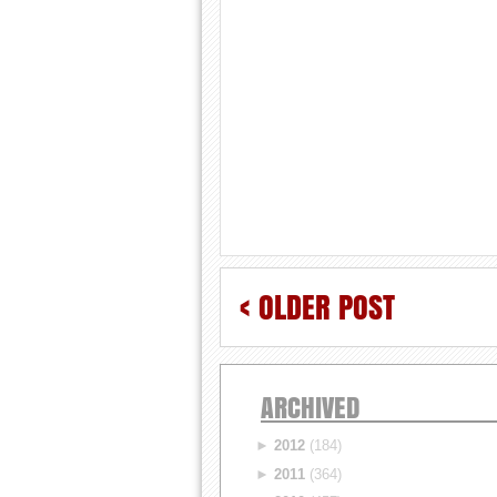
< OLDER POST
ARCHIVED
►
2012
(184)
►
2011
(364)