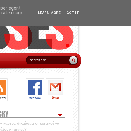
 user-agent
nerate usage
LEARN MORE
GOT IT
CKY
 κανένα δικαίωμα οι κριτικοί να
άζουν ταινίες?