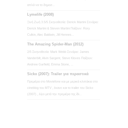
απλά να το δημοσ...
Lymelife (2008)
Ξινή Ζωή 3.5/5 Σκηνοθεσία: Derick Martini Σενάριο:
Derick Martini & Steven Martini Παίζουν: Rory
Culkin, Alec Baldwin, Jill Hennes...
The Amazing Spider-Man (2012)
2/5 Σκηνοθεσία: Mark Webb Σενάριο: James
Vanderbilt, Alvin Sargent, Steve Kloves Παίζουν:
Andrew Garfield, Emma Stone, ...
Sicko (2007): Trailer για περαστικά
Πρεμιέρα στο Moviefone και με μερικά κλιπάκια στο
cineblog του MTV , έκανε και το trailer του Sicko
(2007) , λίγο μετά την πρεμιέρα της ίδι...