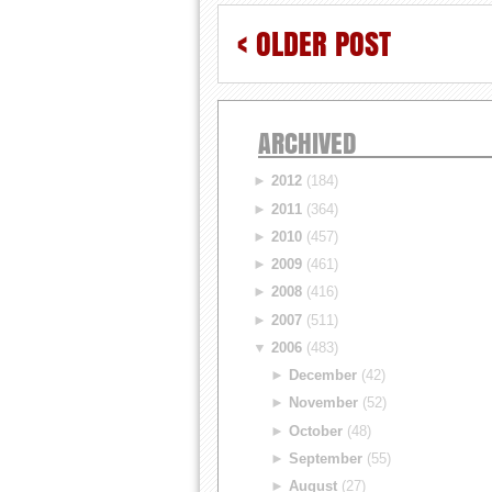
< OLDER POST
ARCHIVED
►
2012
(184)
►
2011
(364)
►
2010
(457)
►
2009
(461)
►
2008
(416)
►
2007
(511)
▼
2006
(483)
►
December
(42)
►
November
(52)
►
October
(48)
►
September
(55)
►
August
(27)