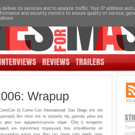
deliver its services and to analyze traffic. Your IP address and
formance and security metrics to ensure quality of service, ge
 abuse.
INTERVIEWS
REVIEWS
TRAILERS
006: Wrapup
ComiCon (ή Comic-Con International: San Diego στο πιο
STI
κρυναρέ) δεν είναι πια το γεγονός της χρονιάς μόνο για
υς φαν των αμερικανο-γενών κόμικ. Όλη η κινηματο-
Έχουν
αφική και τηλεοπτική παραγωγή που απευθύνεται σε
κατεβ
οχωρημένο κοινό έχει βρει μια όαση από nerds στην