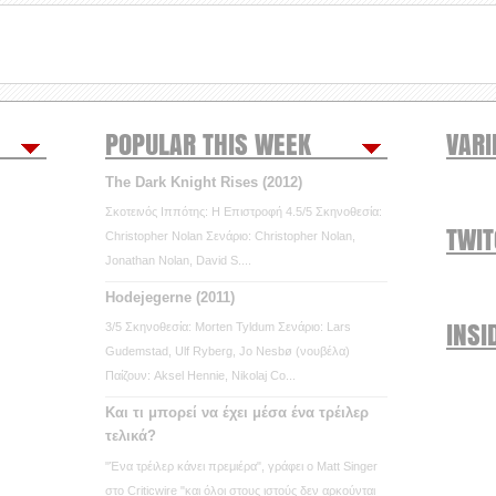
POPULAR THIS WEEK
VARI
The Dark Knight Rises (2012)
Σκοτεινός Ιππότης: Η Επιστροφή 4.5/5 Σκηνοθεσία:
TWI
Christopher Nolan Σενάριο: Christopher Nolan,
Jonathan Nolan, David S....
Hodejegerne (2011)
INSI
3/5 Σκηνοθεσία: Morten Tyldum Σενάριο: Lars
Gudemstad, Ulf Ryberg, Jo Nesbø (νουβέλα)
Παίζουν: Aksel Hennie, Nikolaj Co...
Και τι μπορεί να έχει μέσα ένα τρέιλερ
τελικά?
"Ένα τρέιλερ κάνει πρεμιέρα", γράφει ο Matt Singer
στο Criticwire "και όλοι στους ιστούς δεν αρκούνται