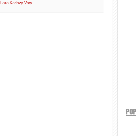
l στο Karlovy Vary
POP