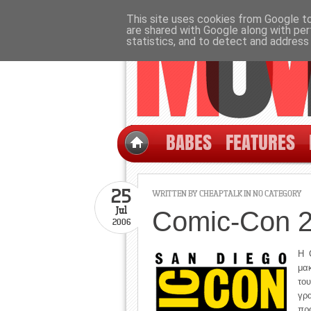
This site uses cookies from Google to 
are shared with Google along with per
statistics, and to detect and address
BABES
FEATURES
25
WRITTEN BY CHEAPTALK IN NO CATEGORY
Jul
Comic-Con 2
2006
H 
μα
το
γρ
πρ