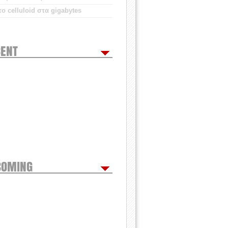
ο celluloid στα gigabytes
ENT
COMING