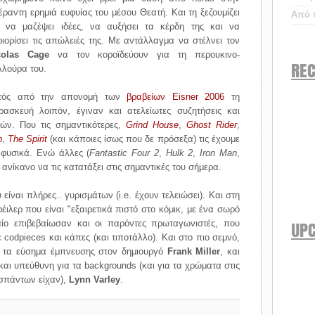
ραντη ερημιά ευφυίας του μέσου Θεατή. Και τη ξεζουμίζει
Από τ
α να μαζέψει ιδέες, να αυξήσει τα κέρδη της και να
ιορίσει τις απώλειές της. Με αντάλλαγμα να στέλνει τον
colas Cage
να τον κοροϊδεύουν για τη περουκινο-
REC
λλούρα του.
τός από την απονομή των
βραβείων Eisner 2006
τη
ρασκευή λοιπόν, έγιναν και ατελείωτες συζητήσεις και
ν. Που τις σημαντικότερες,
Grind House
,
Ghost Rider
,
n
,
The Spirit
(και κάποιες ίσως που δε πρόσεξα) τις έχουμε
 φυσικά. Ενώ άλλες (
Fantastic Four 2
,
Hulk 2
,
Iron Man
,
ς ανίκανο να τις κατατάξει στις σημαντικές του σήμερα.
είναι πλήρες.. γυρισμάτων (i.e. έχουν τελειώσει). Και στη
ρέιλερ που είναι "εξαιρετικά πιστό στο κόμικ, με ένα σωρό
UP
ταίο επιβεβαίωσαν και οι παρόντες πρωταγωνιστές, που
codpieces και κάπες (και τιποτάλλο). Και στο πιο σεμνό,
τα εύσημα έμπνευσης στον δημιουργό
Frank Miller
, και
 και υπεύθυνη για τα backgrounds (και για τα χρώματα στις
οσπάντων είχαν),
Lynn Varley
.