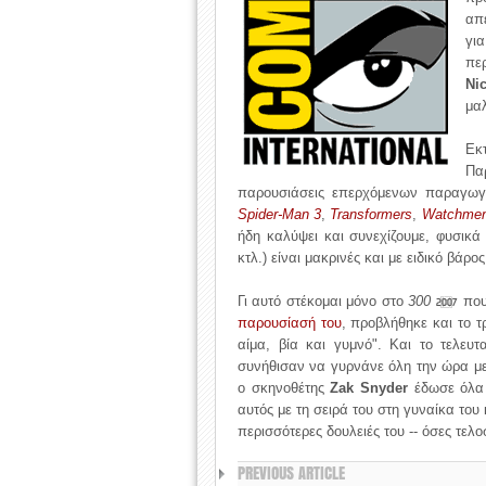
απέ
γι
περ
Ni
μα
Εκ
Πα
παρουσιάσεις επερχόμενων παραγωγώ
Spider-Man 3
,
Transformers
,
Watchme
ήδη καλύψει και συνεχίζουμε, φυσικά
κτλ.) είναι μακρινές και με ειδικό βάρο
Γι αυτό στέκομαι μόνο στο
300
που 
2007
παρουσίασή του
, προβλήθηκε και το τ
αίμα, βία και γυμνό". Και το τελευ
συνήθισαν να γυρνάνε όλη την ώρα με 
ο σκηνοθέτης
Zak Snyder
έδωσε όλα 
αυτός με τη σειρά του στη γυναίκα του
περισσότερες δουλειές του -- όσες τελ
PREVIOUS ARTICLE