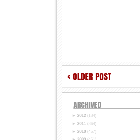
< OLDER POST
ARCHIVED
►
2012
(184)
►
2011
(364)
►
2010
(457)
►
2009
(461)