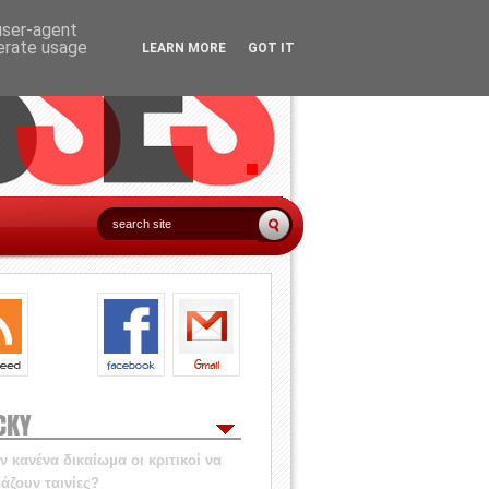
 user-agent
nerate usage
LEARN MORE
GOT IT
CKY
 κανένα δικαίωμα οι κριτικοί να
άζουν ταινίες?