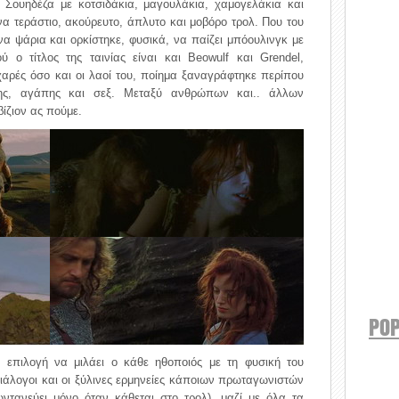
ά Σουηδέζα με κοτσιδάκια, μαγουλάκια, χαμογελάκια και
να τεράστιο, ακούρευτο, άπλυτο και μοβόρο τρολ. Που του
α ψάρια και ορκίστηκε, φυσικά, να παίζει μπόουλινγκ με
ο τίτλος της ταινίας είναι και Beowulf και Grendel,
οχαρές όσο και οι λαοί του, ποίημα ξαναγράφτηκε περίπου
ης, αγάπης και σεξ. Μεταξύ ανθρώπων και.. άλλων
ίζιον ας πούμε.
POP
ή επιλογή να μιλάει ο κάθε ηθοποιός με τη φυσική του
διάλογοι και οι ξύλινες ερμηνείες κάποιων πρωταγωνιστών
τανεύει μόνο όταν κάθεται στο τρολ), μαζί με όλα τα