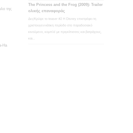
The Princess and the Frog (2009): Trailer
ώλο της
ολικής επαναφοράς
Δες/Κρύψε το teaser #2 Η Disney επιστρέφει τη
χριστουγεννιάτικη περίοδο στο παραδοσιακό
κινούμενο, κομπλέ με πριγκίπισσες και βατράχους,
και...
Ha-Ha