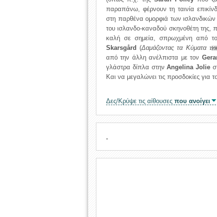
παραπάνω, φέρνουν τη ταινία επικίν
στη παρθένα ομορφιά των ισλανδικών 
του ισλανδο-καναδού σκηνοθέτη της, π
καλή σε σημεία, σπρωχμένη από τ
Skarsgård
(
Δαμάζοντας τα Κύματα
199
από την άλλη ανέλπιστα με τον
Gera
γλάστρα δίπλα στην
Angelina Jolie
σ
Και να μεγαλώνει τις προσδοκίες για τ
Δες/Κρύψε τις αίθουσες
που ανοίγει
.