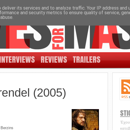
deliver its services and to analyze traffic. Your IP address and
formance and security metrics to ensure quality of service, ge
 abuse.
INTERVIEWS
REVIEWS
TRAILERS
endel (2005)
STI
Έχουν
 Berzins
κατεβ