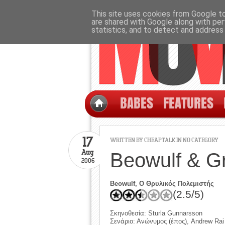
This site uses cookies from Google to 
are shared with Google along with per
statistics, and to detect and address
BABES
FEATURES
17
WRITTEN BY CHEAPTALK IN NO CATEGORY
Aug
Beowulf & Gr
2006
Beowulf, Ο Θρυλικός Πολεμιστής
(2.5/5)
Σκηνοθεσία: Sturla Gunnarsson
Σενάριο: Ανώνυμος (έπος), Andrew Rai