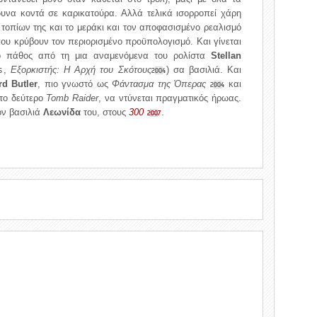
δυνα κοντά σε καρικατούρα. Αλλά τελικά ισορροπεί χάρη
τοπίων της και το μεράκι και τον αποφασισμένο ρεαλισμό
ου κρύβουν τον περιορισμένο προϋπολογισμό. Και γίνεται
ο πάθος από τη μια αναμενόμενα του ρολίστα
Stellan
,
Εξορκιστής: Η Αρχή του Σκότους
) σα βασιλιά. Και
6
2004
rd Butler
, πιο γνωστό ως
Φάντασμα της Όπερας
και
2004
το δεύτερο
Tomb Raider
, να ντύνεται πραγματικός ήρωας.
ον βασιλιά
Λεωνίδα
του, στους
300
.
2007