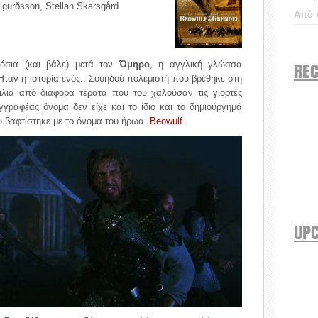
Sigurðsson, Stellan Skarsgård
Από τ
REC
κόσια (και βάλε) μετά τον
Όμηρο
, η αγγλική γλώσσα
ταν η ιστορία ενός.. Σουηδού πολεμιστή που βρέθηκε στη
λιά από διάφορα τέρατα που του χαλούσαν τις γιορτές
γραφέας όνομα δεν είχε και το ίδιο και το δημιούργημά
ου βαφτίστηκε με το όνομα του ήρωα.
Beowulf
.
UP