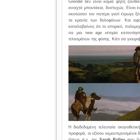
Grendel δεν είναι καμιά ψηλή ξανθι
ανοιχτά μπουτάκια, δυστυχώς. Είναι έ
σκοτώσαν τον πατέρα γιατί έτρωγε ξέν
τα κρανία των δολοφόνων. Και αφού 
καταλαβαίνεις ότι το ιστορικό, πολεμ
σα μια new age ιστορία κατανόησ
πλασμάτων της φύσης. Κάτι σα γιουροβ
Η διαδεδομένη τελευταία σκηνοθετικ
προφορά, οι εξίσου εκμοντερνισμένοι 
(όπως π.χ. της
Sarah Polley
που ζων