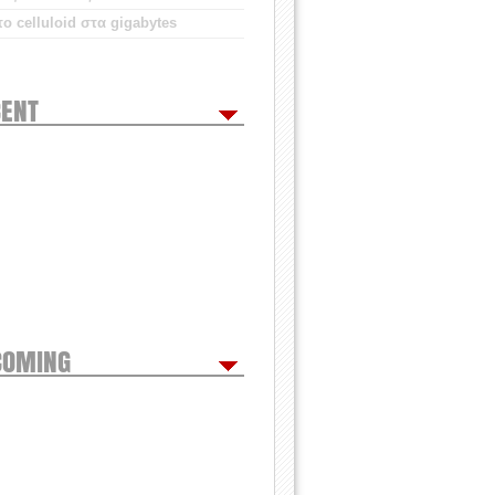
ο celluloid στα gigabytes
ENT
COMING