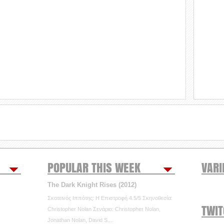
POPULAR THIS WEEK
VARI
The Dark Knight Rises (2012)
Σκοτεινός Ιππότης: Η Επιστροφή 4.5/5 Σκηνοθεσία:
TWI
Christopher Nolan Σενάριο: Christopher Nolan,
Jonathan Nolan, David S....