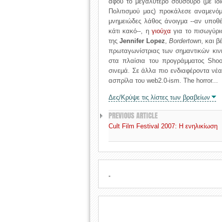
αφού το μεγαλύτερο σούσουρο (με ιδ
Πολιτισμού μας) προκάλεσε αναμενό
μνημειώδες λάθος άνοιγμα --αν υποθέ
κάτι κακό--, η
γιούχα
για το πισωγύρισ
της
Jennifer Lopez
,
Bordertown
, και 
πρωταγωνίστριας των σημαντικών κι
στα πλαίσια του προγράμματος Shoo
σινεμά. Σε άλλα πιο ενδιαφέροντα νέ
ασπρίλα του web2.0-ism. The horror...
Δες/Κρύψε τις λίστες των βραβείων
PREVIOUS ARTICLE
Cult Film Festival 2007: Η ενηλικίωση
.