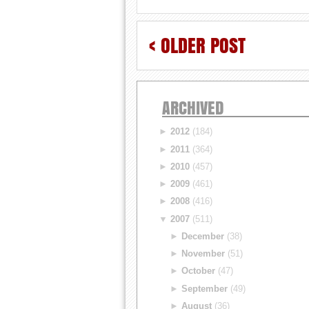
< OLDER POST
ARCHIVED
►
2012
(184)
►
2011
(364)
►
2010
(457)
►
2009
(461)
►
2008
(416)
▼
2007
(511)
►
December
(38)
►
November
(51)
►
October
(47)
►
September
(49)
►
August
(36)