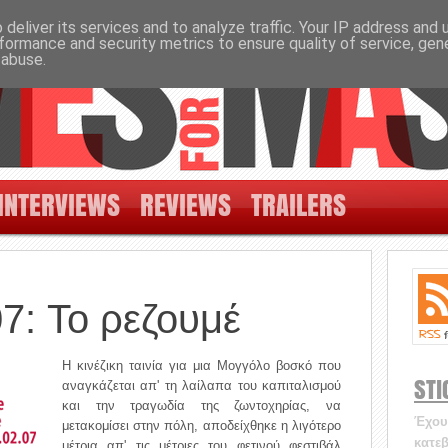
deliver its services and to analyze traffic. Your IP address and
formance and security metrics to ensure quality of service, ge
 abuse.
INTERVIEWS
REVIEWS
TRAILERS
07: Το ρεζουμέ
Η κινέζικη ταινία για μια Μογγόλο βοσκό που
STI
αναγκάζεται απ' τη λαίλαπα του καπιταλισμού
και την τραγωδία της ζωντοχηρίας, να
Έχουν
μετακομίσει στην πόλη, αποδείχθηκε η λιγότερο
κατεβ
μέτρια απ' τις μέτριες του φετινού φεστιβάλ