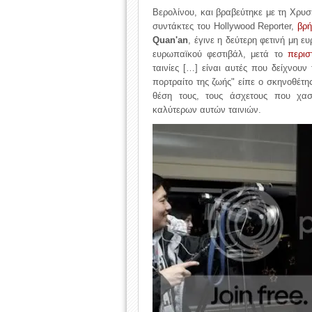
Βερολίνου, και βραβεύτηκε με τη Χρυ
συντάκτες του Hollywood Reporter,
βρ
Quan'an
, έγινε η δεύτερη φετινή μη 
ευρωπαϊκού φεστιβάλ, μετά το
περισ
ταινίες […] είναι αυτές που δείχνου
πορτραίτο της ζωής" είπε ο σκηνοθέτ
θέση τους, τους άσχετους που χασ
καλύτερων αυτών ταινιών.