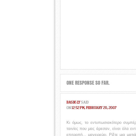
ONE RESPONSE SO FAR.
BASIK-LY
SAID
ON
12:52 PM, FEBRUARY 20, 2007
Κι όμως, το εντυπωσιακότερο συμπέρ
ταινίες που μας άρεσαν, είναι όλα εν
επιτροπή... μαγειρεύει. Ρίξτε μια μα