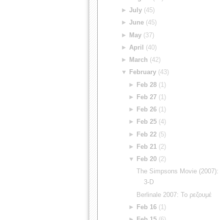
►
July
(45)
►
June
(45)
►
May
(37)
►
April
(40)
►
March
(42)
▼
February
(43)
►
Feb 28
(1)
►
Feb 27
(1)
►
Feb 26
(1)
►
Feb 25
(4)
►
Feb 22
(5)
►
Feb 21
(2)
▼
Feb 20
(2)
The Simpsons Movie (2007): 
3-D
Berlinale 2007: Το ρεζουμέ
►
Feb 16
(1)
►
Feb 15
(6)