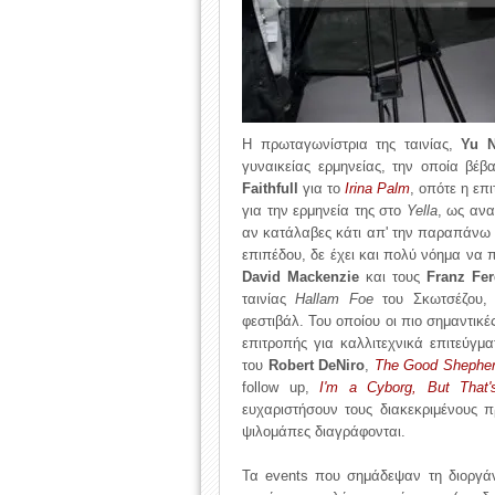
Η πρωταγωνίστρια της ταινίας,
Yu 
γυναικείας ερμηνείας, την οποία βέβ
Faithfull
για το
Irina Palm
, οπότε η ε
για την ερμηνεία της στο
Yella
, ως ανα
αν κατάλαβες κάτι απ' την παραπάνω αλυ
επιπέδου, δε έχει και πολύ νόημα να 
David Mackenzie
και τους
Franz Fe
ταινίας
Hallam Foe
του Σκωτσέζου, 
φεστιβάλ. Του οποίου οι πιο σημαντικέ
επιτροπής για καλλιτεχνικά επιτεύγμ
του
Robert DeNiro
,
The Good Shephe
follow up,
I'm a Cyborg, But That
ευχαριστήσουν τους διακεκριμένους π
ψιλομάπες διαγράφονται.
Τα events που σημάδεψαν τη διοργάν