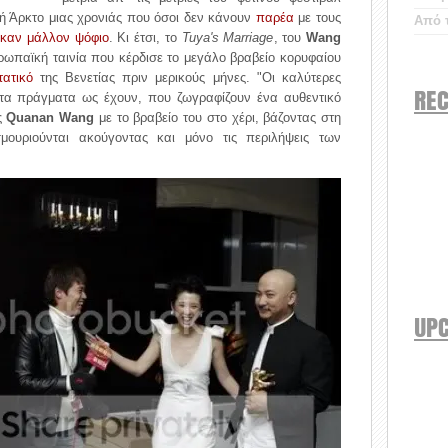
σή Άρκτο μιας χρονιάς που όσοι δεν κάνουν
παρέα
με τους
Από τ
ήκαν
μάλλον
ψόφιο
. Κι έτσι, το
Tuya's Marriage
, του
Wang
ευρωπαϊκή ταινία που κέρδισε το μεγάλο βραβείο κορυφαίου
τατικό
της Βενετίας πριν μερικούς μήνες. "Οι καλύτερες
REC
ν τα πράγματα ως έχουν, που ζωγραφίζουν ένα αυθεντικό
ης
Quanan Wang
με το βραβείο του στο χέρι, βάζοντας στη
μουριούνται ακούγοντας και μόνο τις περιλήψεις των
UP