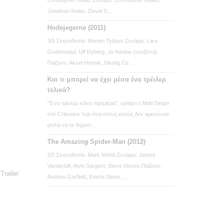
Jonathan Nolan, David S....
Hodejegerne (2011)
3/5 Σκηνοθεσία: Morten Tyldum Σενάριο: Lars
Gudemstad, Ulf Ryberg, Jo Nesbø (νουβέλα)
Παίζουν: Aksel Hennie, Nikolaj Co...
Και τι μπορεί να έχει μέσα ένα τρέιλερ
τελικά?
"Ένα τρέιλερ κάνει πρεμιέρα", γράφει ο Matt Singer
στο Criticwire "και όλοι στους ιστούς δεν αρκούνται
απλά να το δημοσ...
The Amazing Spider-Man (2012)
2/5 Σκηνοθεσία: Mark Webb Σενάριο: James
Vanderbilt, Alvin Sargent, Steve Kloves Παίζουν:
Trailer
Andrew Garfield, Emma Stone, ...