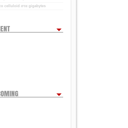
ο celluloid στα gigabytes
ENT
COMING