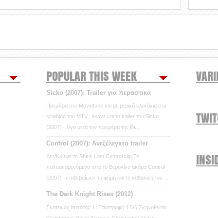
POPULAR THIS WEEK
VARI
Sicko (2007): Trailer για περαστικά
Πρεμιέρα στο Moviefone και με μερικά κλιπάκια στο
TWI
cineblog του MTV , έκανε και το trailer του Sicko
(2007) , λίγο μετά την πρεμιέρα της ίδι...
Control (2007): Ανεξέλεγκτο trailer
INSI
Δες/Κρύψε το She's Lost Control clip Το
πολυαναμενόμενο από το Βερολίνο ακόμα Control
(2007) , επιβεβαίωσε τη φήμη και τη καθολική του ...
The Dark Knight Rises (2012)
Σκοτεινός Ιππότης: Η Επιστροφή 4.5/5 Σκηνοθεσία:
Christopher Nolan Σενάριο: Christopher Nolan,