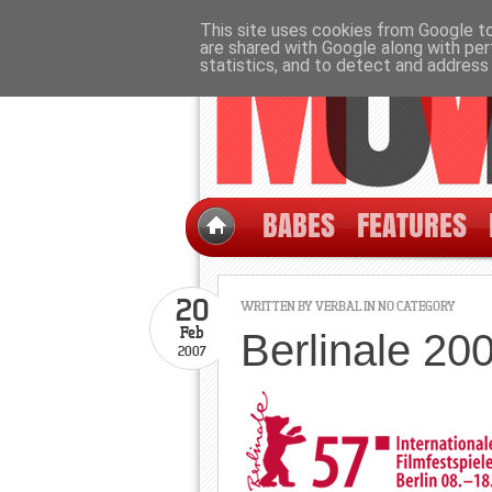
This site uses cookies from Google to 
are shared with Google along with per
statistics, and to detect and address
BABES
FEATURES
20
WRITTEN BY
VERBAL
IN NO CATEGORY
Feb
Berlinale 20
2007