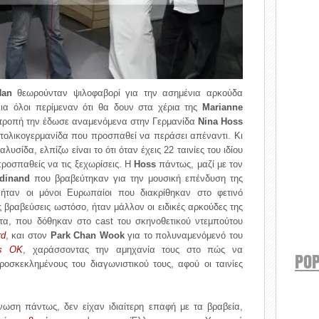
Nan
θεωρούνταν ψιλοφαβορί για την ασημένια αρκούδα
αια όλοι περίμεναν ότι θα δουν στα χέρια της
Marianne
πιτροπή την έδωσε αναμενόμενα στην Γερμανίδα
Nina Hoss
τολικογερμανίδα που προσπαθεί να περάσει απέναντι. Κι
σίδα, ελπίζω είναι το ότι όταν έχεις 22 ταινίες του ιδίου
προσπαθείς να τις ξεχωρίσεις. Η
Hoss
πάντως, μαζί με τον
rdinand
που βραβεύτηκαν για την μουσική επένδυση της
ήταν οι μόνοι Ευρωπαίοι που διακρίθηκαν στο φετινό
ς βραβεύσεις ωστόσο, ήταν μάλλον οι ειδικές αρκούδες της
ατα, που δόθηκαν στο cast του σκηνοθετικού ντεμπούτου
rd
, και στον
Park Chan Wook
για το πολυναμενόμενό του
's OK
, χαράσσοντας την αμηχανία τους στο πώς να
POP
ροσκεκλημένους του διαγωνιστικού τους, αφού οι ταινίες
ωση πάντως, δεν είχαν ιδιαίτερη επαφή με τα βραβεία,