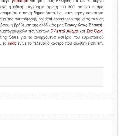
ιαίτερη
βαρύτητα
για 'μας τους Έλληνες και τον Υπουργό
μενα η ειδική παγκόσμια πρώτη του
300
, σε ένα ακόμα
σουμε ότι η κακή δημοσιότητα έχει στην πραγματικότητα
μα της ανυπόφορης political corectness της νέας ταινίας
βέβαια, η βράβευση της ολόδικιάς μας
Παναγιώτας Βλαντή
,
νηματογραφικών πονημάτων
5 Λεπτά Ακόμα
και
Στα Όρια
,
ting Stars για τα ανερχόμενα αστέρια του ευρωπαϊκού
α, το
imdb
έγινε το τελευταίο κάστρο που αλώθηκε απ' την