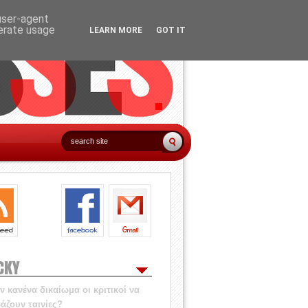
 user-agent
nerate usage
LEARN MORE
GOT IT
CKY
 κανένα δικαίωμα οι κριτικοί να
άζουν ταινίες?