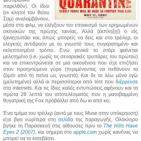
παρελθόν). Οι ίδιοι
(οι κλητοί του θείου
Σαμ) αναλαμβάνουν,
μέσα στο φιλμ, να ελέγξουν τον εποικισμό των ερημωμένων
σκηνικών της πρώτης ταινίας. Αλλά (έκπληξη!) ο ιός
ξαναχτυπάει και, όπως μπορείς να δεις και στο τρέιλερ, οι
ελεγκτές αντιδρούν με το γνωστό τους συγκρατημένο και
εκλεπτυσμένο τρόπο. Ενώ γενικά το στόρι φαίνεται
μελετημένο (i.e. χωρίς τις σεναριακές τρυπάρες του πρώτου)
και να επικεντρώνεται σε μια οικογένεια που είχε επιζήσει
στον προηγούμενο γύρο (περιμένοντας να πεθάνουν τα
ζόμπι από τη πείνα ως γνωστό). Και δε το λέω μόνο εγώ
(μελετημένο) αλλά οι περισσότεροι από τότε που
διέρρευσε
στα internets. Και τις ίδιες καλές εντυπώσεις αφήνουν και τα
πρώτα 28 λεπτά του αποτελέσματος που η ματοβαμμένη
θυγατρική της Fox προβάλλει από δω κι από κει.
Ένα τμήμα του τρέιλερ (αυτό με τους Muse στην υπόκρουση)
είχε βγει νωρίτερα στη
σελίδα
της παραγωγής. Ολόκληρο
βγήκε τη Παρασκευή στις αίθουσες πριν το
The Hills Have
Eyes 2 (2007)
, και σήμερα στο
apple.com
χωρίς κανένας να
μπορεί να το κατεβάσει.