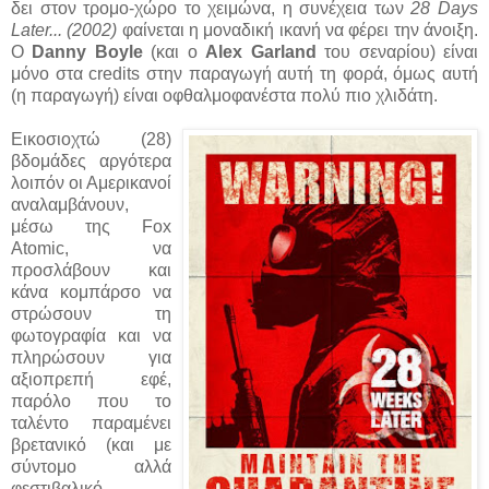
δει στον τρομο-χώρο το χειμώνα, η συνέχεια των
28 Days
Later... (2002)
φαίνεται η μοναδική ικανή να φέρει την άνοιξη.
Ο
Danny Boyle
(και ο
Alex Garland
του σεναρίου) είναι
μόνο στα credits στην παραγωγή αυτή τη φορά, όμως αυτή
(η παραγωγή) είναι οφθαλμοφανέστα πολύ πιο χλιδάτη.
Εικοσιοχτώ (28)
βδομάδες αργότερα
λοιπόν οι Αμερικανοί
αναλαμβάνουν,
μέσω της Fox
Atomic, να
προσλάβουν και
κάνα κομπάρσο να
στρώσουν τη
φωτογραφία και να
πληρώσουν για
αξιοπρεπή εφέ,
παρόλο που το
ταλέντο παραμένει
βρετανικό (και με
σύντομο αλλά
φεστιβαλικό