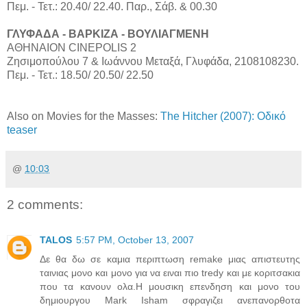
Πεμ. - Τετ.: 20.40/ 22.40. Παρ., Σάβ. & 00.30
ΓΛΥΦΑΔΑ - ΒΑΡΚΙΖΑ - ΒΟΥΛΙΑΓΜΕΝΗ
ΑΘΗΝΑΙΟΝ CINEPOLIS 2
Ζησιμοπούλου 7 & Ιωάννου Μεταξά, Γλυφάδα, 2108108230.
Πεμ. - Τετ.: 18.50/ 20.50/ 22.50
Also on Movies for the Masses:
The Hitcher (2007): Οδικό
teaser
@
10:03
2 comments:
TALOS
5:57 PM, October 13, 2007
Δε θα δω σε καμια περιπτωση remake μιας απιστευτης
ταινιας μονο και μονο για να ειναι πιο tredy και με κοριτσακια
που τα κανουν ολα.Η μουσικη επενδηση και μονο του
δημιουργου Mark Isham σφραγιζει ανεπανορθοτα