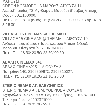
ΜΑΡΟΥΣΙ
ODEON KOSMOPOLIS ΜΑΡΟΥΣΙ ΑΙΘΟΥΣΑ 11
Λεωφ.Κηφισίας 73, Αγ.Θωμάς, Μαρούσι (Κόμβος Αττικής
Οδού), 8011160000.
Πεμ. - Τετ.: 18.10 (εκτός Τετ.)/ 20.20/ 22.20/ 00.20. Σάβ., Κυρ.
& 16.00
VILLAGE 15 CINEMAS @ THE MALL
VILLAGE 15 CINEMAS @ THE MALL ΑΙΘΟΥΣΑ 10
Aνδρέα Παπανδρέου (Παράπλευρου Αττικής Οδού),
Μαρούσι, Θέση Ψαλίδι, 2106104100.
Πεμ. - Τετ.: 18.50/ 20.50/ 22.50/ 00.50
ΑΕΛΛΩ CINEMAX 5+1
ΑΕΛΛΩ CINEMAX 5+1 ΑΙΘΟΥΣΑ 2
Πατησίων 140, 2108259975, 2108215327.
Πεμ. - Τετ.: 17.30/ 19.20/ 21.10/ 23.00
STER CINEMAS ΑΓ. ΕΛΕΥΘΕΡΙΟΣ
STER CINEMAS ΑΓ. ΕΛΕΥΘΕΡΙΟΣ ΑΙΘΟΥΣΑ 6
Αχαρνών 373-375. (ΗΣΑΠ Αγ. Ελευθέριος), 2102371000.
Τηλ. Κρατήσεων 2102371000.
Πεμ. - Τετ.: 19.10/ 21.20/ 23.15