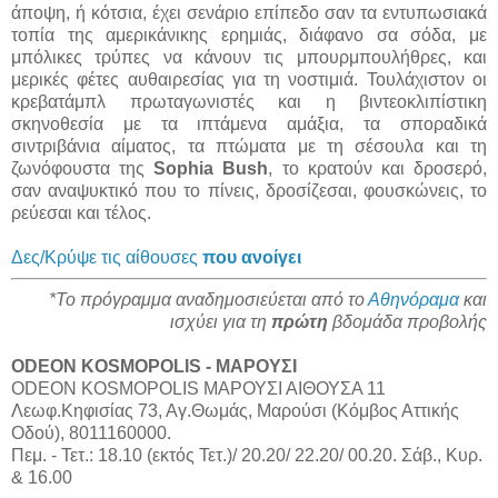
άποψη, ή κότσια, έχει σενάριο επίπεδο σαν τα εντυπωσιακά
τοπία της αμερικάνικης ερημιάς, διάφανο σα σόδα, με
μπόλικες τρύπες να κάνουν τις μπουρμπουλήθρες, και
μερικές φέτες αυθαιρεσίας για τη νοστιμιά. Τουλάχιστον οι
κρεβατάμπλ πρωταγωνιστές και η βιντεοκλιπίστικη
σκηνοθεσία με τα ιπτάμενα αμάξια, τα σποραδικά
σιντριβάνια αίματος, τα πτώματα με τη σέσουλα και τη
ζωνόφουστα της
Sophia Bush
, το κρατούν και δροσερό,
σαν αναψυκτικό που το πίνεις, δροσίζεσαι, φουσκώνεις, το
ρεύεσαι και τέλος.
Δες/Κρύψε τις αίθουσες
που ανοίγει
*Το πρόγραμμα αναδημοσιεύεται από το
Αθηνόραμα
και
ισχύει για τη
πρώτη
βδομάδα προβολής
ODEON KOSMOPOLIS - ΜΑΡΟΥΣΙ
ODEON KOSMOPOLIS ΜΑΡΟΥΣΙ ΑΙΘΟΥΣΑ 11
Λεωφ.Κηφισίας 73, Αγ.Θωμάς, Μαρούσι (Κόμβος Αττικής
Οδού), 8011160000.
Πεμ. - Τετ.: 18.10 (εκτός Τετ.)/ 20.20/ 22.20/ 00.20. Σάβ., Κυρ.
& 16.00