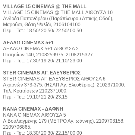
VILLAGE 15 CINEMAS @ THE MALL
VILLAGE 15 CINEMAS @ THE MALL ΑΙΘΟΥΣΑ 10
Aνδρέα Παπανδρέου (Παράπλευρου Αττικής Οδού),
Μαρούσι, Θέση Ψαλίδι, 2106104100.
Πεμ. - Τετ.: 18.50/ 20.50/ 22.50/ 00.50
ΑΕΛΛΩ CINEMAX 5+1
ΑΕΛΛΩ CINEMAX 5+1 ΑΙΘΟΥΣΑ 2
Πατησίων 140, 2108259975, 2108215327.
Πεμ. - Τετ.: 17.30/ 19.20/ 21.10/ 23.00
STER CINEMAS ΑΓ. ΕΛΕΥΘΕΡΙΟΣ
STER CINEMAS ΑΓ. ΕΛΕΥΘΕΡΙΟΣ ΑΙΘΟΥΣΑ 6
Αχαρνών 373-375. (ΗΣΑΠ Αγ. Ελευθέριος), 2102371000.
Τηλ. Κρατήσεων 2102371000.
Πεμ. - Τετ.: 19.10/ 21.20/ 23.15
NANA CINEMAX - ΔΑΦΝΗ
ΝΑΝΑ CINEMAX ΑΙΘΟΥΣΑ 5
Λ.Βουλιαγμένης 179 (ΜΕΤΡΟ Αγ.Ιωάννης), 2109703158,
2109706865.
Πεμ. - Τετ.: 18.30/ 20.30/ 22.15/ 00.00