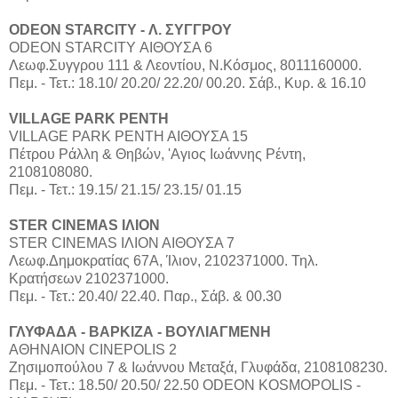
ODEON STARCITY - Λ. ΣΥΓΓΡΟΥ
ODEON STARCITY ΑΙΘΟΥΣΑ 6
Λεωφ.Συγγρου 111 & Λεοντίου, Ν.Κόσμος, 8011160000.
Πεμ. - Τετ.: 18.10/ 20.20/ 22.20/ 00.20. Σάβ., Κυρ. & 16.10
VILLAGE PARK ΡΕΝΤΗ
VILLAGE PARK ΡΕΝΤΗ ΑΙΘΟΥΣΑ 15
Πέτρου Ράλλη & Θηβών, 'Αγιος Ιωάννης Ρέντη,
2108108080.
Πεμ. - Τετ.: 19.15/ 21.15/ 23.15/ 01.15
STER CINEMAS ΙΛΙΟΝ
STER CINEMAS ΙΛΙΟΝ ΑΙΘΟΥΣΑ 7
Λεωφ.Δημοκρατίας 67Α, Ίλιον, 2102371000. Τηλ.
Κρατήσεων 2102371000.
Πεμ. - Τετ.: 20.40/ 22.40. Παρ., Σάβ. & 00.30
ΓΛΥΦΑΔΑ - ΒΑΡΚΙΖΑ - ΒΟΥΛΙΑΓΜΕΝΗ
ΑΘΗΝΑΙΟΝ CINEPOLIS 2
Ζησιμοπούλου 7 & Ιωάννου Μεταξά, Γλυφάδα, 2108108230.
Πεμ. - Τετ.: 18.50/ 20.50/ 22.50 ODEON KOSMOPOLIS -