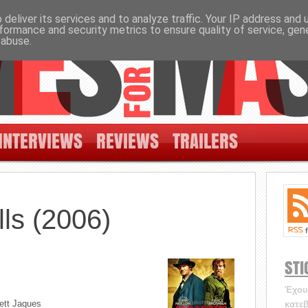
deliver its services and to analyze traffic. Your IP address and
formance and security metrics to ensure quality of service, ge
 abuse.
INTERVIEWS
REVIEWS
TRAILERS
ls (2006)
STI
Έχουν
ett Jaques
κατεβ