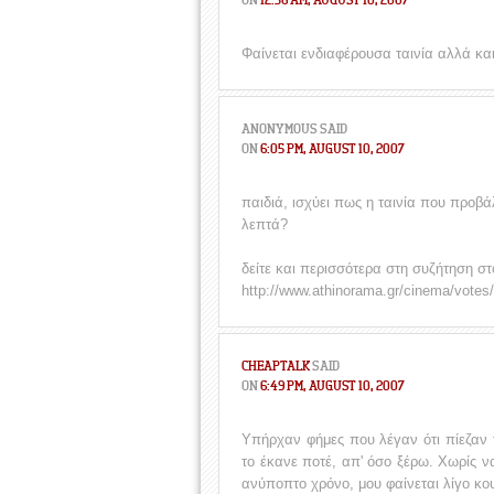
Φαίνεται ενδιαφέρουσα ταινία αλλά και
ANONYMOUS
SAID
ON
6:05 PM, AUGUST 10, 2007
παιδιά, ισχύει πως η ταινία που προβ
λεπτά?
δείτε και περισσότερα στη συζήτηση σ
http://www.athinorama.gr/cinema/votes
CHEAPTALK
SAID
ON
6:49 PM, AUGUST 10, 2007
Υπήρχαν φήμες που λέγαν ότι πίεζαν
το έκανε ποτέ, απ' όσο ξέρω. Χωρίς ν
ανύποπτο χρόνο, μου φαίνεται λίγο κου