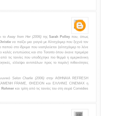
ι το
Away from Her (2006)
της
Sarah Polley
που, όπως
Christie
να παίζει μια γιαγιά με Αλτσχάιμερ που ξεχνά τον
λο παπού στο ίδρυμα που νοσηλεύεται (αλτσχάιμερ το λένε
ι καλές εντυπώσεις και στο Toronto όπου έκανε πρεμιέρα
 από τις ταινίες που υποδέχτηκε πιο θερμά η αμερικάνικη
ωρητικές, ελλείψει αντιπάλων προς το παρόν) πιθανότητες
ινωνικό
Selon Charlie (2006)
στην ΑΘΗΝΑΙΑ REFRESH
ΔΕΞΑΜΕΝΗ FRAME, ΘΗΣΕΙΟΝ και ΕΛΛΗΝΙΣ CINEMAX η
c Rohmer
και τρίτη από τις ταινίες του στη σειρά Comédies