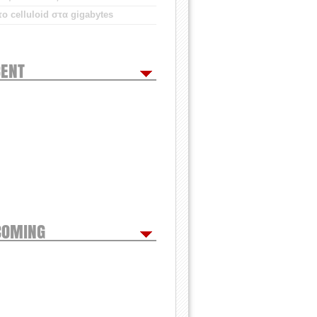
ο celluloid στα gigabytes
ENT
COMING