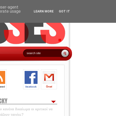
 user-agent
nerate usage
LEARN MORE
GOT IT
CKY
 κανένα δικαίωμα οι κριτικοί να
άζουν ταινίες?