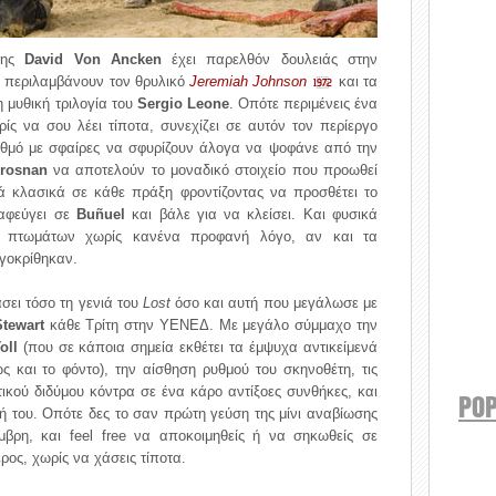
έτης
David Von Ancken
έχει παρελθόν δουλειάς στην
α περιλαμβάνουν τον θρυλικό
Jeremiah Johnson
και τα
1972
η μυθική τριλογία του
Sergio Leone
. Οπότε περιμένεις ένα
ίς να σου λέει τίποτα, συνεχίζει σε αυτόν τον περίεργο
ρυθμό με σφαίρες να σφυρίζουν άλογα να ψοφάνε από την
Brosnan
να αποτελούν το μοναδικό στοιχείο που προωθεί
κά κλασικά σε κάθε πράξη φροντίζοντας να προσθέτει το
ταφεύγει σε
Buñuel
και βάλε για να κλείσει. Και φυσικά
ος πτωμάτων χωρίς κανένα προφανή λόγο, αν και τα
γοκρίθηκαν.
σει τόσο τη γενιά του
Lost
όσο και αυτή που μεγάλωσε με
tewart
κάθε Τρίτη στην ΥΕΝΕΔ. Με μεγάλο σύμμαχο την
oll
(που σε κάποια σημεία εκθέτει τα έμψυχα αντικείμενά
ς και το φόντο), την αίσθηση ρυθμού του σκηνοθέτη, τις
ικού διδύμου κόντρα σε ένα κάρο αντίξοες συνθήκες, και
POP
ή του. Οπότε δες το σαν πρώτη γεύση της μίνι αναβίωσης
μβρη, και feel free να αποκοιμηθείς ή να σηκωθείς σε
έρος, χωρίς να χάσεις τίποτα.