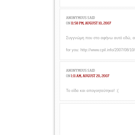
ANONYMOUS
SAID
ON
11:58 PM, AUGUST 10, 2007
Συγγνώμη που στο αφήνω αυτό εδώ, αλ
for you: http://www.cpil.info/2007/08/10
ANONYMOUS
SAID
ON
1:11 AM, AUGUST 20, 2007
Το είδα και απογοητεύτηκα! :(