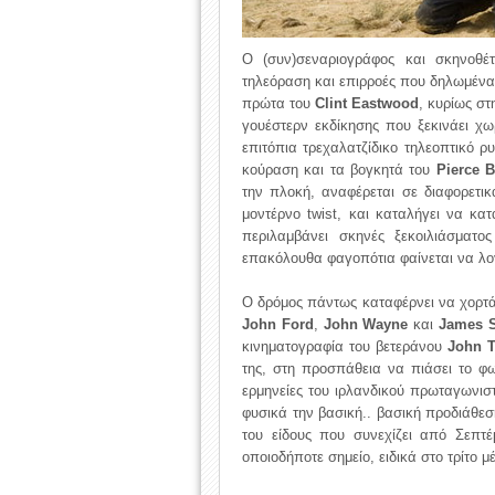
Ο (συν)σεναριογράφος και σκηνοθ
τηλεόραση και επιρροές που δηλωμέν
πρώτα του
Clint Eastwood
, κυρίως στ
γουέστερν εκδίκησης που ξεκινάει χωρ
επιτόπια τρεχαλατζίδικο τηλεοπτικό 
κούραση και τα βογκητά του
Pierce 
την πλοκή, αναφέρεται σε διαφορετι
μοντέρνο twist, και καταλήγει να κα
περιλαμβάνει σκηνές ξεκοιλιάσματ
επακόλουθα φαγοπότια φαίνεται να λο
Ο δρόμος πάντως καταφέρνει να χορτά
John Ford
,
John Wayne
και
James S
κινηματογραφία του βετεράνου
John T
της, στη προσπάθεια να πιάσει το φω
ερμηνείες του ιρλανδικού πρωταγωνιστ
φυσικά την βασική.. βασική προδιάθεσ
του είδους που συνεχίζει από Σεπτέ
οποιοδήποτε σημείο, ειδικά στο τρίτο μ