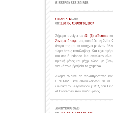
6 RESPONSES SO FAR.
CHEAPTALK
SAID
ON
12:50 PM, AUGUST 09, 2007
Σήμερα ανοίγει σε
έξι (6) αίθουσες
κα
ξαναματάπαμε
, παρουσιάζει τη
Julie 
άντρα της και τα φτιάχνει με έναν άλ
τώρα όπως κατάλαβες). Και είχε αφήσε
και στο Sundance. Και επιπλέον είναι
κριτική φέτος και μέχρι τώρα, με (θε
για κάποια βραβεία το χειμώνα.
Ακόμα ανοίγει το πολυπρόσωπο κο
CINEMAS, και επανεκδίδεται σε 
Γυναίκα του Αεροπόρου (1981)
του
Eri
et Proverbes που παίζει φέτος.
ANONYMOUS
SAID
ON
12:36 AM, AUGUST 10, 2007