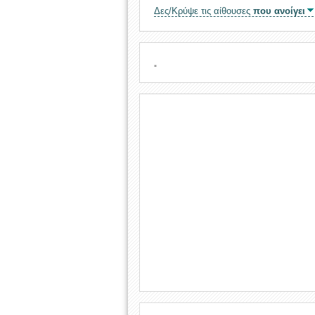
Δες/Κρύψε τις αίθουσες
που ανοίγει
.