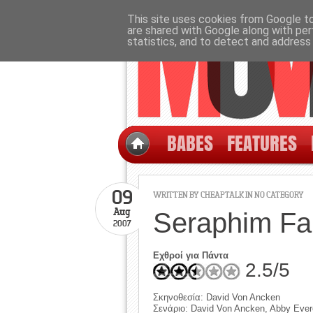
This site uses cookies from Google to 
are shared with Google along with per
statistics, and to detect and address
BABES
FEATURES
09
WRITTEN BY CHEAPTALK IN NO CATEGORY
Aug
Seraphim Fal
2007
Εχθροί για Πάντα
2.5/5
Σκηνοθεσία: David Von Ancken
Σενάριο: David Von Ancken, Abby Ever