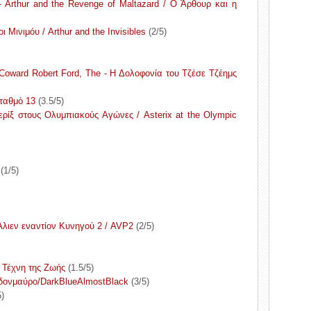
- Arthur and the Revenge of Maltazard / Ο Άρθουρ και η
ι Μινιμόυ / Arthur and the Invisibles
(2/5)
Coward Robert Ford, The - Η Δολοφονία του Τζέσε Τζέημς
Σταθμό 13
(3.5/5)
ερίξ στους Ολυμπιακούς Αγώνες / Asterix at the Olympic
(1/5)
 Άλιεν εναντίον Κυνηγού 2 / AVP2
(2/5)
Η Τέχνη της Ζωής
(1.5/5)
εδονμαύρο/DarkBlueAlmostBlack
(3/5)
5)