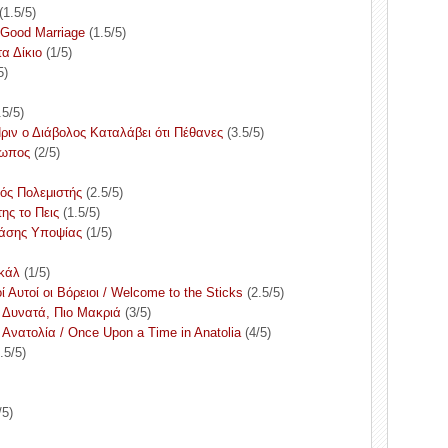
(1.5/5)
 Good Marriage
(1.5/5)
α Δίκιο
(1/5)
5)
.5/5)
Πριν ο Διάβολος Καταλάβει ότι Πέθανες
(3.5/5)
ρωπος
(2/5)
κός Πολεμιστής
(2.5/5)
της το Πεις
(1.5/5)
Πάσης Υποψίας
(1/5)
σκάλ
(1/5)
ί Αυτοί οι Βόρειοι / Welcome to the Sticks
(2.5/5)
ιο Δυνατά, Πιο Μακριά
(3/5)
 Ανατολία / Once Upon a Time in Anatolia
(4/5)
.5/5)
/5)