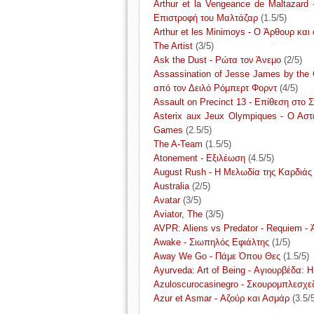
Arthur et la Vengeance de Maltazard 
Επιστροφή του Μαλτάζαρ
(1.5/5)
Arthur et les Minimoys - O Άρθουρ και ο
The Artist
(3/5)
Ask the Dust - Ρώτα τον Άνεμο
(2/5)
Assassination of Jesse James by the 
από τον Δειλό Ρόμπερτ Φορντ
(4/5)
Assault on Precinct 13 - Επίθεση στο 
Asterix aux Jeux Olympiques - Ο Αστ
Games
(2.5/5)
The A-Team
(1.5/5)
Atonement - Εξιλέωση
(4.5/5)
August Rush - Η Μελωδία της Καρδιάς
Australia
(2/5)
Avatar
(3/5)
Aviator, The
(3/5)
AVPR: Aliens vs Predator - Requiem -
Awake - Σιωπηλός Εφιάλτης
(1/5)
Away We Go - Πάμε Όπου Θες
(1.5/5)
Ayurveda: Art of Being - Αγιουρβέδα: 
Azuloscurocasinegro - Σκουρομπλεσχ
Azur et Asmar - Αζούρ και Ασμάρ
(3.5/