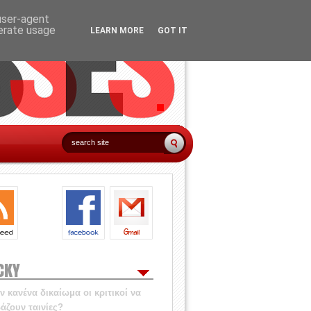
 user-agent
nerate usage
LEARN MORE
GOT IT
CKY
 κανένα δικαίωμα οι κριτικοί να
άζουν ταινίες?