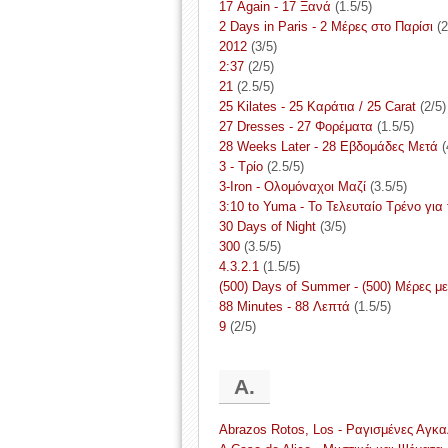
17 Again - 17 Ξανά
(1.5/5)
2 Days in Paris - 2 Μέρες στο Παρίσι
(2
2012
(3/5)
2:37
(2/5)
21
(2.5/5)
25 Kilates - 25 Καράτια / 25 Carat
(2/5)
27 Dresses - 27 Φορέματα
(1.5/5)
28 Weeks Later - 28 Εβδομάδες Μετά
(
3 - Τρίο
(2.5/5)
3-Iron - Ολομόναχοι Μαζί
(3.5/5)
3:10 to Yuma - Το Τελευταίο Τρένο για 
30 Days of Night
(3/5)
300
(3.5/5)
4.3.2.1
(1.5/5)
(500) Days of Summer - (500) Μέρες μ
88 Minutes - 88 Λεπτά
(1.5/5)
9
(2/5)
A.
Abrazos Rotos, Los - Ραγισμένες Αγκα