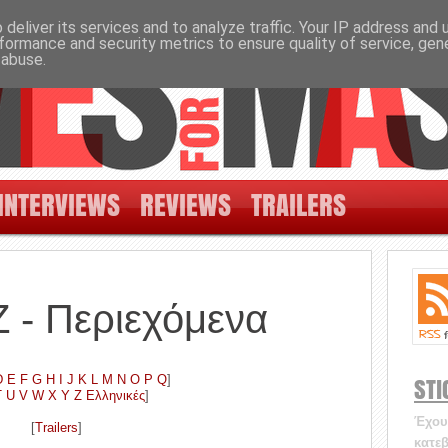
deliver its services and to analyze traffic. Your IP address and
formance and security metrics to ensure quality of service, ge
 abuse.
INTERVIEWS
REVIEWS
TRAILERS
Z - Περιεχόμενα
STI
D
E
F
G
H
I
J
K
L
M
N
O
P
Q
]
T
U
V
W
X
Y
Z
Ελληνικές
]
Έχουν
[
Trailers
]
κατεβ