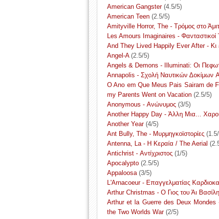
American Gangster
(4.5/5)
American Teen
(2.5/5)
Amityville Horror, The - Τρόμος στο Άμι
Les Amours Imaginaires - Φανταστικοί 
And They Lived Happily Ever After - Κ
Angel-A
(2.5/5)
Angels & Demons - Illuminati: Οι Πεφω
Annapolis - Σχολή Nαυτικών Δοκίμων A
O Ano em Que Meus Pais Sairam de Fer
my Parents Went on Vacation
(2.5/5)
Anonymous - Ανώνυμος
(3/5)
Another Happy Day - Άλλη Μια... Χαρ
Another Year
(4/5)
Ant Bully, The - Μυρμηγκοϊστορίες
(1.5/
Antenna, La - Η Κεραία / The Aerial
(2.
Antichrist - Αντίχριστος
(1/5)
Apocalypto
(2.5/5)
Appaloosa
(3/5)
L'Arnacoeur - Επαγγελματίας Καρδιοκα
Arthur Christmas - Ο Γιος του Άι Βασίλ
Arthur et la Guerre des Deux Mondes
the Two Worlds War
(2/5)