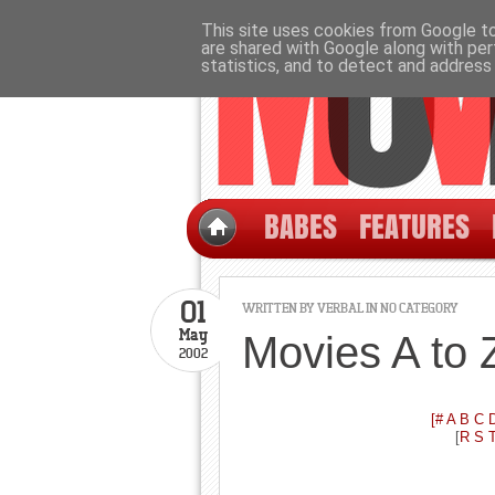
This site uses cookies from Google to 
are shared with Google along with per
statistics, and to detect and address
BABES
FEATURES
01
WRITTEN BY
VERBAL
IN NO CATEGORY
May
Movies A to 
2002
[
#
A
B
C
[
R
S