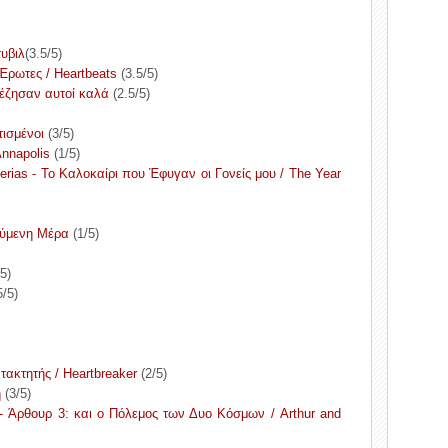
τυβιλ
(3.5/5)
Έρωτες / Heartbeats
(3.5/5)
ι έζησαν αυτοί καλά
(2.5/5)
τισμένοι
(3/5)
nnapolis
(1/5)
ias - Το Καλοκαίρι που Έφυγαν οι Γονείς μου / The Year
ούμενη Μέρα
(1/5)
5)
5/5)
τακτητής / Heartbreaker
(2/5)
η
(3/5)
 - Άρθουρ 3: και ο Πόλεμος των Δυο Κόσμων / Arthur and