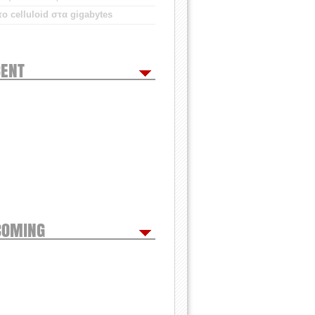
ο celluloid στα gigabytes
ENT
COMING