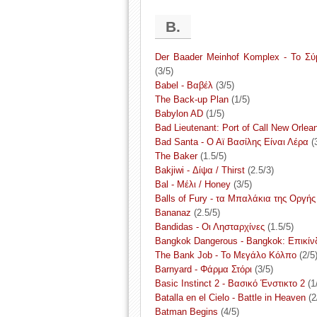
B.
Der Baader Meinhof Komplex - Το Σύ
(3/5)
Babel - Βαβέλ
(3/5)
The Back-up Plan
(1/5)
Babylon AD
(1/5)
Bad Lieutenant: Port of Call New Orle
Bad Santa - Ο Αϊ Βασίλης Είναι Λέρα
(3
The Baker
(1.5/5)
Bakjiwi - Δίψα / Thirst
(2.5/3)
Bal - Μέλι / Honey
(3/5)
Balls of Fury - τα Μπαλάκια της Οργής
Bananaz
(2.5/5)
Bandidas - Οι Λησταρχίνες
(1.5/5)
Bangkok Dangerous - Bangkok: Επικί
The Bank Job - Το Μεγάλο Κόλπο
(2/5
Barnyard - Φάρμα Στόρι
(3/5)
Basic Instinct 2 - Βασικό Ένστικτο 2
(1
Batalla en el Cielo - Battle in Heaven
(2
Batman Begins
(4/5)