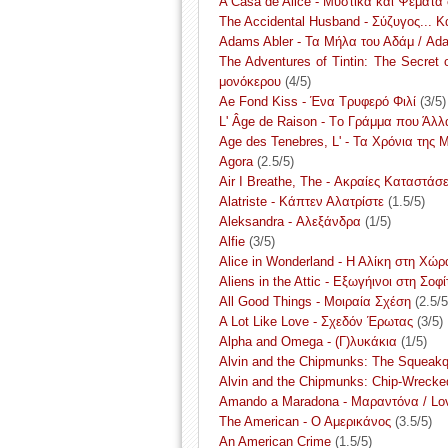
A Casa de Alice - Μυστικά και Ψέματα σ
The Accidental Husband - Σύζυγος... 
Adams Abler - Τα Μήλα του Αδάμ / Ad
The Adventures of Tintin: The Secret o
μονόκερου
(4/5)
Ae Fond Kiss - Ένα Τρυφερό Φιλί
(3/5)
L' Âge de Raison - Τo Γράμμα που Άλλ
Age des Tenebres, L' - Τα Χρόνια της 
Agora
(2.5/5)
Air I Breathe, The - Ακραίες Καταστάσε
Alatriste - Κάπτεν Αλατρίστε
(1.5/5)
Aleksandra - Αλεξάνδρα
(1/5)
Alfie
(3/5)
Alice in Wonderland - Η Αλίκη στη Χ
Aliens in the Attic - Εξωγήινοι στη Σοφί
All Good Things - Μοιραία Σχέση
(2.5/5
A Lot Like Love - Σχεδόν Έρωτας
(3/5)
Alpha and Omega - (Γ)λυκάκια
(1/5)
Alvin and the Chipmunks: The Squeakqu
Alvin and the Chipmunks: Chip-Wrecked
Amando a Maradona - Μαραντόνα / Lo
The American - Ο Αμερικάνος
(3.5/5)
An American Crime
(1.5/5)