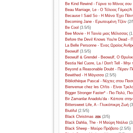
Be Kind Rewind - Γύρνα το Μόνος σου
Beau Marriage, Le - Ο Τέλειος Γάμος/A
Because I Said So - Η Μάνα Έχει Πάντ
Becoming Jane - Ερωτευμένη Τζέιν
(2/
Be Cool
(3.5/5)
Bee Movie - Η Ταινία μιας Μέλισσας
(1
Before the Devil Knows You're Dead - 
La Belle Personne - Ένας Ωραίος Άνθ
Beowulf
(3.5/5)
Beowulf & Grendel - Beowulf, Ο Θρυλι
Bestia Nel Cuore, La / Don't Tell - Μην 
Beyond a Reasonable Doubt - Πέραν 
Bewithed - Η Μάγισσα
(2.5/5)
Bibliothèque Pascal - Νύχτες στου Πα
Bienvenue chez les Ch'tis - Είναι Τρελο
Bigger Stronger Faster* - Πιο Πολύ, Π
Bir Zamanlar Anadolu’da - Κάποτε στην
Bittersweet Life, A - Γλυκόπικρη Ζωή
(3
Biutiful
(2.5/5)
Black Christmas
(2/5)
2006
Black Dahlia, The - Η Μαύρη Ντάλια
(2
Black Sheep - Μαύρο Πρόβατο
(2.5/5)