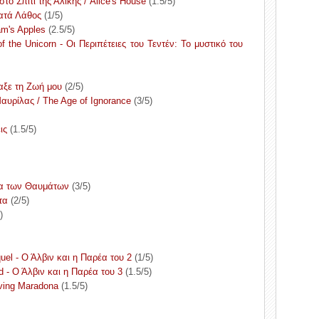
το Σπίτι της Αλίκης / Alice's House
(1.5/5)
Κατά Λάθος
(1/5)
am's Apples
(2.5/5)
f the Unicorn - Οι Περιπέτειες του Τεντέν: Το μυστικό του
αξε τη Ζωή μου
(2/5)
Μαυρίλας / The Age of Ignorance
(3/5)
ις
(1.5/5)
ώρα των Θαυμάτων
(3/5)
τα
(2/5)
)
el - Ο Άλβιν και η Παρέα του 2
(1/5)
 - Ο Άλβιν και η Παρέα του 3
(1.5/5)
ving Maradona
(1.5/5)