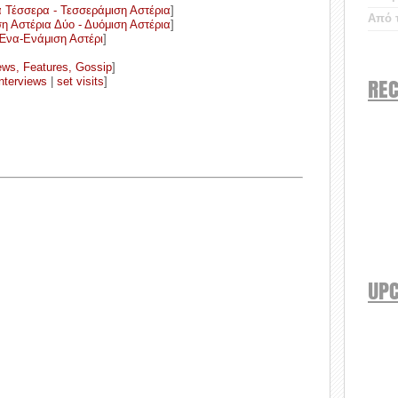
α
Τέσσερα - Τεσσεράμιση Αστέρια
]
Από τ
ση Αστέρια
Δύο - Δυόμιση Αστέρια
]
Ένα-Ενάμιση Αστέρι
]
ws, Features, Gossip
]
REC
interviews
|
set visits
]
UP