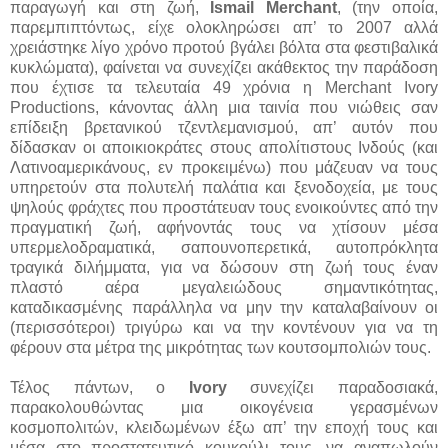
παραγωγή και στη ζωή,
Ismail Merchant
, (την οποία,
παρεμπιπτόντως, είχε ολοκληρώσει απ’ το 2007 αλλά
χρειάστηκε λίγο χρόνο προτού βγάλει βόλτα στα φεστιβαλικά
κυκλώματα), φαίνεται να συνεχίζει ακάθεκτος την παράδοση
που έχτισε τα τελευταία 49 χρόνια η Merchant Ivory
Productions, κάνοντας άλλη μια ταινία που νιώθεις σαν
επίδειξη βρετανικού τζεντλεμανισμού, απ’ αυτόν που
δίδασκαν οι αποικιοκράτες στους απολίτιστους Ινδούς (και
Λατινοαμερικάνους, εν προκειμένω) που μάζευαν να τους
υπηρετούν στα πολυτελή παλάτια και ξενοδοχεία, με τους
ψηλούς φράχτες που προστάτευαν τους ενοικούντες από την
πραγματική ζωή, αφήνοντάς τους να χτίσουν μέσα
υπερμελοδραματικά, σαπουνοπερετικά, αυτοπρόκλητα
τραγικά διλήμματα, για να δώσουν στη ζωή τους έναν
πλαστό αέρα μεγαλειώδους σημαντικότητας,
καταδικασμένης παράλληλα να μην την καταλαβαίνουν οι
(περισσότεροι) τριγύρω και να την κοντένουν για να τη
φέρουν στα μέτρα της μικρότητας των κουτσομπολιών τους.
Τέλος πάντων, ο
Ivory
συνεχίζει παραδοσιακά,
παρακολουθώντας μια οικογένεια γερασμένων
κοσμοπολιτών, κλειδωμένων έξω απ’ την εποχή τους και
μέσα στο προστατευτικό κουκούλι τους, να αναπωλούν