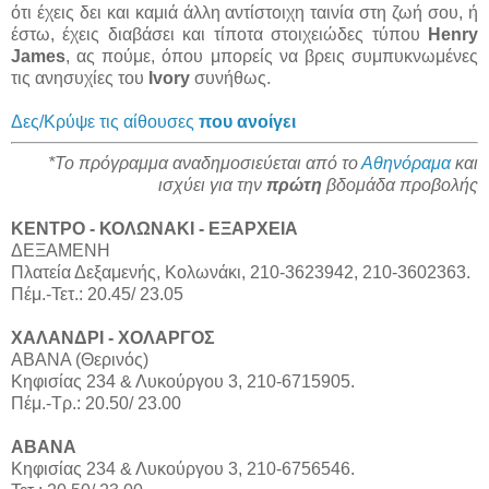
ότι έχεις δει και καμιά άλλη αντίστοιχη ταινία στη ζωή σου, ή
έστω, έχεις διαβάσει και τίποτα στοιχειώδες τύπου
Henry
James
, ας πούμε, όπου μπορείς να βρεις συμπυκνωμένες
τις ανησυχίες του
Ivory
συνήθως.
Δες/Κρύψε τις αίθουσες
που ανοίγει
*Το πρόγραμμα αναδημοσιεύεται από το
Αθηνόραμα
και
ισχύει για την
πρώτη
βδομάδα προβολής
ΚΕΝΤΡΟ - ΚΟΛΩΝΑΚΙ - ΕΞΑΡΧΕΙΑ
ΔΕΞΑΜΕΝΗ
Πλατεία Δεξαμενής, Κολωνάκι, 210-3623942, 210-3602363.
Πέμ.-Τετ.: 20.45/ 23.05
ΧΑΛΑΝΔΡΙ - ΧΟΛΑΡΓΟΣ
ΑΒΑΝΑ (Θερινός)
Κηφισίας 234 & Λυκούργου 3, 210-6715905.
Πέμ.-Τρ.: 20.50/ 23.00
ΑΒΑΝΑ
Κηφισίας 234 & Λυκούργου 3, 210-6756546.