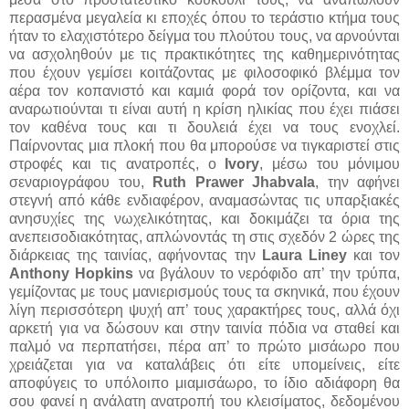
περασμένα μεγαλεία κι εποχές όπου το τεράστιο κτήμα τους
ήταν το ελαχιστότερο δείγμα του πλούτου τους, να αρνούνται
να ασχοληθούν με τις πρακτικότητες της καθημερινότητας
που έχουν γεμίσει κοιτάζοντας με φιλοσοφικό βλέμμα τον
αέρα τον κοπανιστό και καμιά φορά τον ορίζοντα, και να
αναρωτιούνται τι είναι αυτή η κρίση ηλικίας που έχει πιάσει
τον καθένα τους και τι δουλειά έχει να τους ενοχλεί.
Παίρνοντας μια πλοκή που θα μπορούσε να τιγκαριστεί στις
στροφές και τις ανατροπές, ο
Ivory
, μέσω του μόνιμου
σεναριογράφου του,
Ruth Prawer Jhabvala
, την αφήνει
στεγνή από κάθε ενδιαφέρον, αναμασώντας τις υπαρξιακές
ανησυχίες της νωχελικότητας, και δοκιμάζει τα όρια της
ανεπεισοδιακότητας, απλώνοντάς τη στις σχεδόν 2 ώρες της
διάρκειας της ταινίας, αφήνοντας την
Laura Liney
και τον
Anthony Hopkins
να βγάλουν το νερόφιδο απ’ την τρύπα,
γεμίζοντας με τους μανιερισμούς τους τα σκηνικά, που έχουν
λίγη περισσότερη ψυχή απ’ τους χαρακτήρες τους, αλλά όχι
αρκετή για να δώσουν και στην ταινία πόδια να σταθεί και
παλμό να περπατήσει, πέρα απ’ το πρώτο μισάωρο που
χρειάζεται για να καταλάβεις ότι είτε υπομείνεις, είτε
αποφύγεις το υπόλοιπο μιαμισάωρο, το ίδιο αδιάφορη θα
σου φανεί η ανάλατη ανατροπή του κλεισίματος, δεδομένου